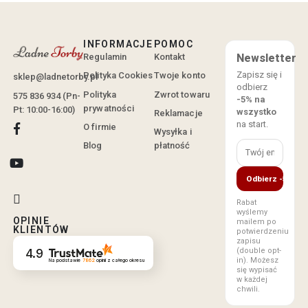
INFORMACJE
POMOC
Regulamin
Kontakt
Newsletter
Zapisz się i
Polityka Cookies
Twoje konto
sklep@ladnetorby.pl
odbierz
Polityka
Zwrot towaru
575 836 934 (Pn-
-5% na
prywatności
Pt: 10:00-16:00)
wszystko
Reklamacje
na start.
O firmie
Wysyłka i
Blog
płatność
Odbierz -5%
Rabat
wyślemy
OPINIE
mailem po
KLIENTÓW
potwierdzeniu
zapisu
(double opt-
4.9
in). Możesz
Na podstawie
7862
opinii
z całego okresu
się wypisać
w każdej
chwili.