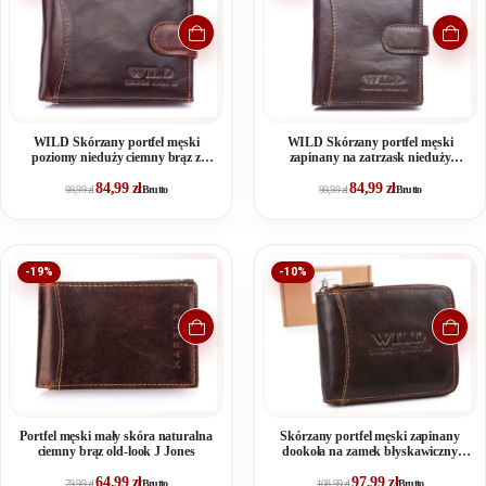
WILD Skórzany portfel męski
WILD Skórzany portfel męski
poziomy nieduży ciemny brąz z
zapinany na zatrzask nieduży
zapięciem
brązowy
84,99
zł
84,99
zł
99,99
zł
Brutto
99,99
zł
Brutto
-19%
-10%
Portfel męski mały skóra naturalna
Skórzany portfel męski zapinany
ciemny brąz old-look J Jones
dookoła na zamek błyskawiczny
Wild's brązowy
64,99
zł
97,99
zł
79,99
zł
Brutto
108,99
zł
Brutto