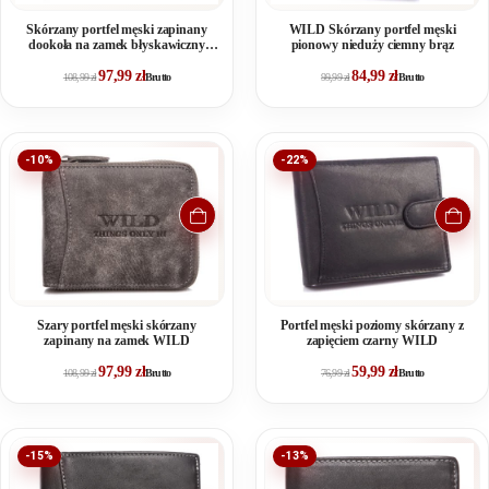
Skórzany portfel męski zapinany
WILD Skórzany portfel męski
dookoła na zamek błyskawiczny
pionowy nieduży ciemny brąz
Wild's czarny
97,99
zł
84,99
zł
108,99
zł
Brutto
99,99
zł
Brutto
-10%
-22%
Szary portfel męski skórzany
Portfel męski poziomy skórzany z
zapinany na zamek WILD
zapięciem czarny WILD
97,99
zł
59,99
zł
108,99
zł
Brutto
76,99
zł
Brutto
-15%
-13%