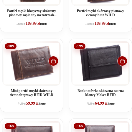
Portfel męski klasyczny skórzany
Portfel męski skórzany pionowy
pionowy zapinany na zatrzask
ciemny brąz WILD
ciemny brąz
109,99
zł
109,99
zł
129,99
zł
Brutto
119,99
zł
Brutto
-20%
-19%
Mini portfel męski skórzany
Banknotówka skórzana czarna
ciemnobrązowy RFID WILD
Money Maker RFID
59,99
zł
64,99
zł
74,99
zł
Brutto
79,99
zł
Brutto
-15%
-15%