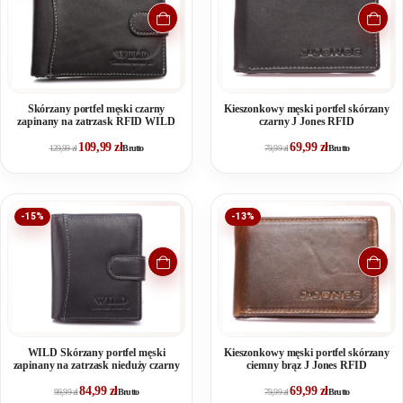
Skórzany portfel męski czarny
Kieszonkowy męski portfel skórzany
zapinany na zatrzask RFID WILD
czarny J Jones RFID
109,99
zł
69,99
zł
129,99
zł
Brutto
79,99
zł
Brutto
-15%
-13%
WILD Skórzany portfel męski
Kieszonkowy męski portfel skórzany
zapinany na zatrzask nieduży czarny
ciemny brąz J Jones RFID
84,99
zł
69,99
zł
99,99
zł
Brutto
79,99
zł
Brutto