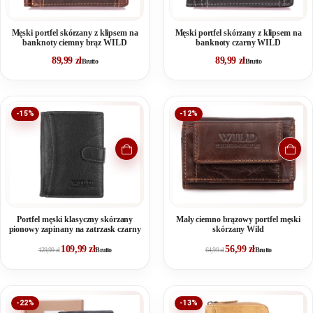
Męski portfel skórzany z klipsem na
Męski portfel skórzany z klipsem na
banknoty ciemny brąz WILD
banknoty czarny WILD
89,99
zł
89,99
zł
Brutto
Brutto
-15%
-12%
Portfel męski klasyczny skórzany
Mały ciemno brązowy portfel męski
pionowy zapinany na zatrzask czarny
skórzany Wild
109,99
zł
56,99
zł
129,99
zł
Brutto
64,99
zł
Brutto
-22%
-13%