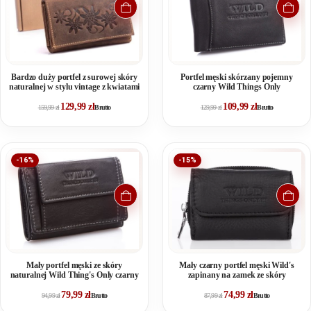
Bardzo duży portfel z surowej skóry
Portfel męski skórzany pojemny
naturalnej w stylu vintage z kwiatami
czarny Wild Things Only
129,99
zł
109,99
zł
159,99
zł
Brutto
129,99
zł
Brutto
-16%
-15%
Mały portfel męski ze skóry
Mały czarny portfel męski Wild's
naturalnej Wild Thing's Only czarny
zapinany na zamek ze skóry
79,99
zł
74,99
zł
94,99
zł
Brutto
87,99
zł
Brutto