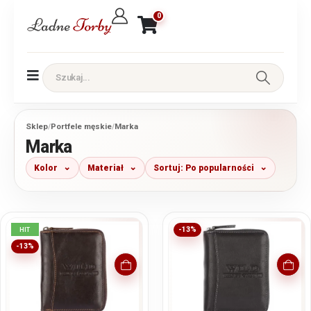
0
Sklep
/
Portfele męskie
/
Marka
Marka
Kolor
Materiał
Sortuj: Po popularności
HIT
-13%
-13%