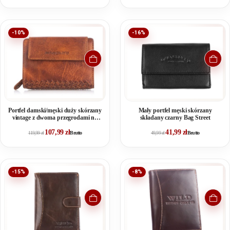
-10%
-16%
Portfel damski/męski duży skórzany
Mały portfel męski skórzany
vintage z dwoma przegrodami na
składany czarny Bag Street
bilon
107,99
zł
41,99
zł
119,99
zł
Brutto
49,99
zł
Brutto
-15%
-8%