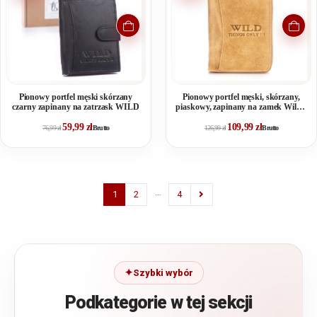
Pionowy portfel męski skórzany
Pionowy portfel męski, skórzany,
czarny zapinany na zatrzask WILD
piaskowy, zapinany na zamek Wild's
RFID
59,99
zł
109,99
zł
76,99
zł
Brutto
126,99
zł
Brutto
…
1
2
4
Szybki wybór
Podkategorie w tej sekcji