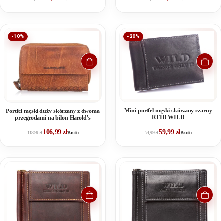
-10%
-20%
Mini portfel męski skórzany czarny
Portfel męski duży skórzany z dwoma
RFID WILD
przegrodami na bilon Harold's
106,99
zł
59,99
zł
118,99
zł
Brutto
74,99
zł
Brutto