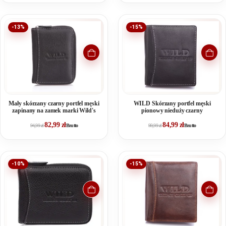
-13%
-15%
Mały skórzany czarny portfel męski
WILD Skórzany portfel męski
zapinany na zamek marki Wild's
pionowy nieduży czarny
82,99
zł
84,99
zł
94,99
zł
Brutto
99,99
zł
Brutto
-10%
-15%