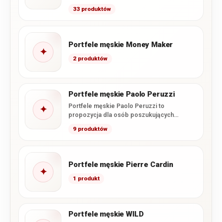
starannym wykonaniem. W tej kategorii…
33 produktów
Portfele męskie Money Maker
✦
2 produktów
Portfele męskie Paolo Peruzzi
Portfele męskie Paolo Peruzzi to
✦
propozycja dla osób poszukujących
połączenia nowoczesnego wzornictwa,
9 produktów
funkcjonalnego wnętrza i starannego…
Portfele męskie Pierre Cardin
✦
1 produkt
Portfele męskie WILD