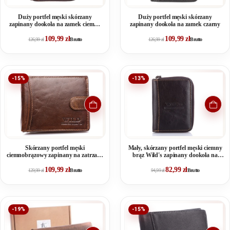
Duży portfel męski skórzany
Duży portfel męski skórzany
zapinany dookoła na zamek ciemny
zapinany dookoła na zamek czarny
brąz
109,99
zł
109,99
zł
126,99
zł
Brutto
126,99
zł
Brutto
-15%
-13%
Skórzany portfel męski
Mały, skórzany portfel męski ciemny
ciemnobrązowy zapinany na zatrzask
brąz Wild's zapinany dookoła na
RFID WILD
zamek
109,99
zł
82,99
zł
129,99
zł
Brutto
94,99
zł
Brutto
-19%
-15%