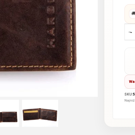

-
Wa
SKU:
5
Najniż