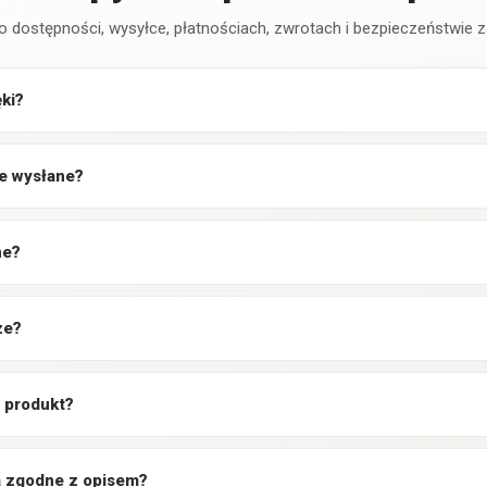
o dostępności, wysyłce, płatnościach, zwrotach i bezpieczeństwie
ęki?
e wysłane?
ne?
ze?
 produkt?
są zgodne z opisem?