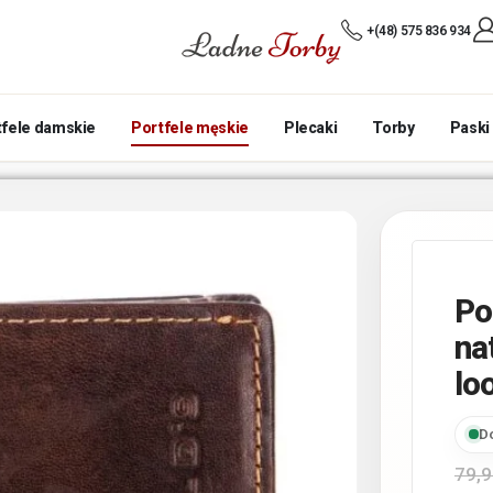
+(48) 575 836 934
tfele damskie
Portfele męskie
Plecaki
Torby
Paski
Po
na
lo
D
79,