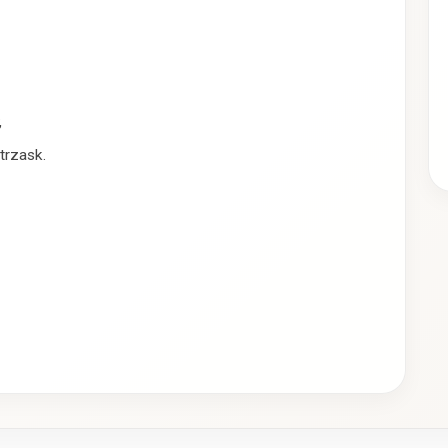
,
trzask.