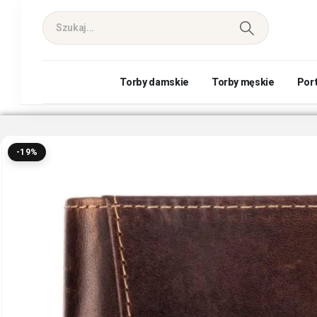
Torby damskie
Torby męskie
Por
-19%