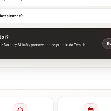
 bezpieczne?
dzi?
Ko
aj z Doradcy AI, który pomoże dobrać produkt do Twoich