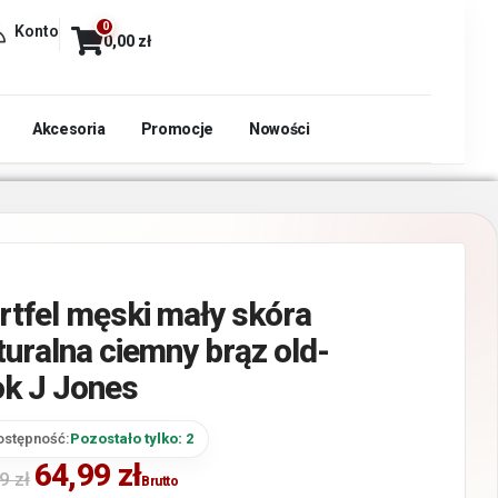
0
Konto
0,00
zł
Akcesoria
Promocje
Nowości
rtfel męski mały skóra
turalna ciemny brąz old-
ok J Jones
ostępność:
Pozostało tylko: 2
64,99
zł
99
zł
Brutto