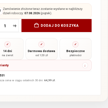
Zamówienie złożone teraz zostanie wysłane w najbliższy

dzień roboczy:
07.08.2026
(piątek).
+
DODAJ DO KOSZYKA
✓
✓
✓
14 dni
Darmowa dostawa
Bezpieczne
na zwrot
od 120 zł
płatności
rianty
531
sza cena w ciągu ostatnich 30 dni:
64,99
zł
.