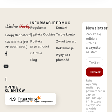
INFORMACJE
POMOC
Regulamin
Kontakt
Newsletter
Zapisz się i
Polityka Cookies
Twoje konto
sklep@ladnetorby.pl
odbierz
Polityka
Zwrot towaru
575 836 934 (Pn-
-5% na
prywatności
Pt: 10:00-16:00)
wszystko
Reklamacje
na start.
O firmie
Wysyłka i
Blog
płatność
Odbierz -5%
Rabat
wyślemy
OPINIE
mailem po
KLIENTÓW
potwierdzeniu
zapisu
(double opt-
4.9
in). Możesz
Na podstawie
7833
opinii
z całego okresu
się wypisać
w każdej