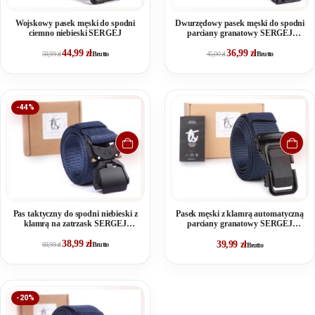
Wojskowy pasek męski do spodni
Dwurzędowy pasek męski do spodni
ciemno niebieski SERGEJ
parciany granatowy SERGEJ
ARNOLD
44,99
zł
36,99
zł
59,99
zł
Brutto
45,00
zł
Brutto
-44%
Pas taktyczny do spodni niebieski z
Pasek męski z klamrą automatyczną
klamrą na zatrzask SERGEJ
parciany granatowy SERGEJ
DRAGON
KAMPALA
38,99
zł
39,99
zł
69,99
zł
Brutto
Brutto
-20%