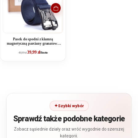
Pasek do spodni z klamrą
magnetyczną parciany granatowy
SERGEJ RANGER
39,99
zł
49,99
zł
Brutto
Szybki wybór
Sprawdź także podobne kategorie
Zobacz sąsiednie działy oraz wróć wygodnie do szerszej
kategorii.