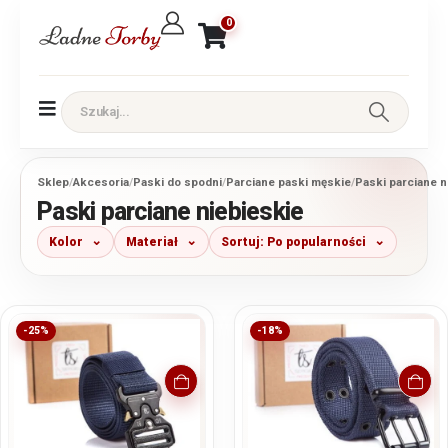
0
Sklep
/
Akcesoria
/
Paski do spodni
/
Parciane paski męskie
/
Paski parciane n
Paski parciane niebieskie
Kolor
Materiał
Sortuj: Po popularności
-25%
-18%