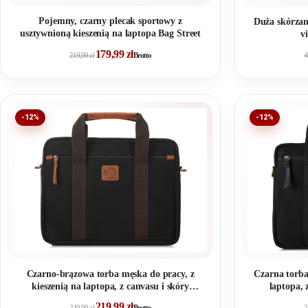
Pojemny, czarny plecak sportowy z
Duża skórzan
usztywnioną kieszenią na laptopa Bag Street
v
179,99
zł
219,99
zł
Brutto
4
-12%
-12%
Czarno-brązowa torba męska do pracy, z
Czarna torba
kieszenią na laptopa, z canvasu i skóry
laptopa, 
naturalnej
219,99
zł
249,99
zł
Brutto
2