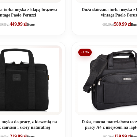
a torba męska z klapą brązowa
Duża skórzana torba męska z 
intage Paolo Peruzzi
vintage Paolo Peruz
449,99
zł
589,99
zł
99,99
zł
Brutto
669,99
zł
Brut
-18%
 męska do pracy, z kieszenią na
Duża, mocna materiałowa tec
z canvasu i skóry naturalnej
pracy A4 z miejscem na lap
219,99
zł
139,99
zł
49,99
zł
Brutto
169,99
zł
Brut