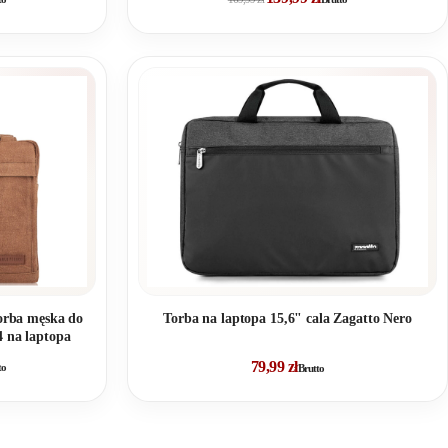
torba męska do
Torba na laptopa 15,6" cala Zagatto Nero
 na laptopa
79,99
zł
to
Brutto