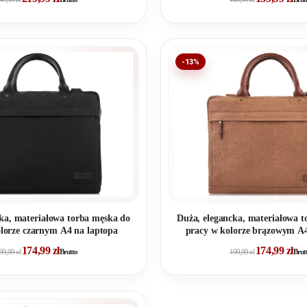
-13%
ka, materiałowa torba męska do
Duża, elegancka, materiałowa 
lorze czarnym A4 na laptopa
pracy w kolorze brązowym A4
174,99
zł
174,99
zł
99,99
zł
Brutto
199,99
zł
Brut