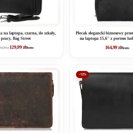
 na laptopa, czarna, do szkoły,
Plecak elegancki biznesowy pros
pracy, Bag Street
na laptopa 15,6" z portem ł
129,99
zł
164,99
zł
44,99
zł
Brutto
Brutto
-12%