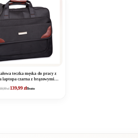
ałowa teczka męska do pracy z
a laptopa czarna z brązowymi
wstawkami
139,99
zł
69,99
zł
Brutto