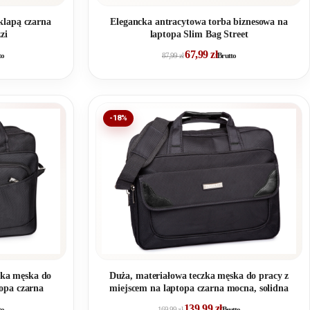
klapą czarna
Elegancka antracytowa torba biznesowa na
zi
laptopa Slim Bag Street
67,99
zł
to
87,99
zł
Brutto
-18%
zka męska do
Duża, materiałowa teczka męska do pracy z
topa czarna
miejscem na laptopa czarna mocna, solidna
139,99
zł
to
169,99
zł
Brutto