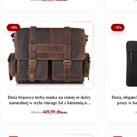
-10%
-13%
Duża brązowa torba męska na ramię ze skóry
Duża, eleganc
naturalnej w stylu vintage A4 z kieszenią na
pracy w ko
laptopa
449,99
zł
499,99
zł
Brutto
1