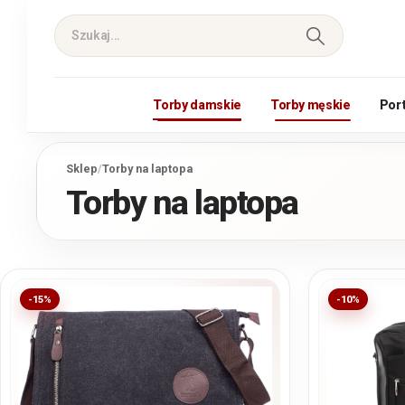
Torby damskie
Torby męskie
Por
Sklep
/
Torby na laptopa
Torby na laptopa
-15%
-10%