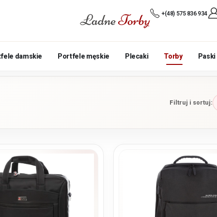
+(48) 575 836 934
tfele damskie
Portfele męskie
Plecaki
Torby
Paski
Filtruj i sortuj: