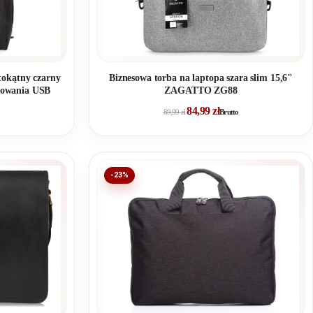
tokątny czarny
Biznesowa torba na laptopa szara slim 15,6"
adowania USB
ZAGATTO ZG88
84,99
zł
89,99
zł
Brutto
-23%