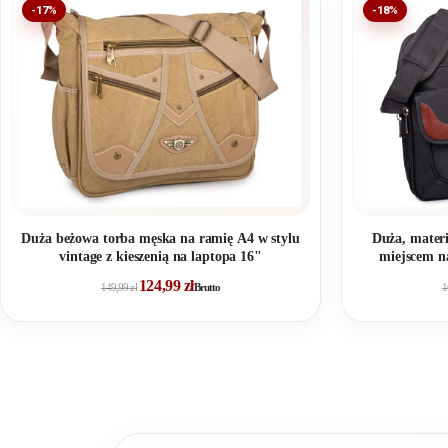
-17%
-18%
Duża beżowa torba męska na ramię A4 w stylu
Duża, materi
vintage z kieszenią na laptopa 16"
miejscem n
124,99
zł
149,99
zł
Brutto
1