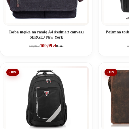
Torba męska na ramię A4 średnia z canvasu
Pojemna torba
SERGEJ New York
109,99
zł
129,99
zł
Brutto
1
-18%
-10%