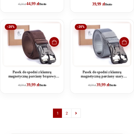
44,99
zł
39,99
zł
45,00
zł
Brutto
Brutto
-20%
-20%
Pasek do spodni z klamrą
Pasek do spodni z klamrą
magnetyczną parciany brązowy
magnetyczną parciany szary
SERGEJ RANGER
SERGEJ RANGER
39,99
zł
39,99
zł
49,99
zł
Brutto
49,99
zł
Brutto
1
2