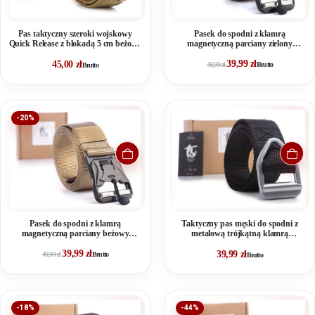
Pas taktyczny szeroki wojskowy
Pasek do spodni z klamrą
Quick Release z blokadą 5 cm beżowy
magnetyczną parciany zielony
SERGEJ JUNGLE
SERGEJ RANGER
39,99
zł
45,00
zł
49,99
zł
Brutto
Brutto
-20%
Pasek do spodni z klamrą
Taktyczny pas męski do spodni z
magnetyczną parciany beżowy
metalową trójkątną klamrą
SERGEJ RANGER
zaciskową czarny BERMUDA
39,99
zł
39,99
zł
49,99
zł
Brutto
Brutto
-18%
-44%