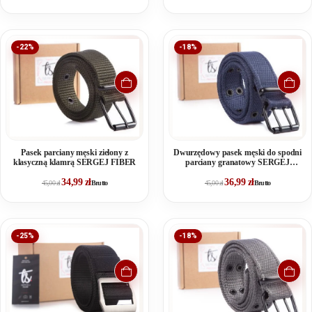
-22%
-18%
Pasek parciany męski zielony z
Dwurzędowy pasek męski do spodni
klasyczną klamrą SERGEJ FIBER
parciany granatowy SERGEJ
ARNOLD
34,99
zł
36,99
zł
45,00
zł
Brutto
45,00
zł
Brutto
-25%
-18%