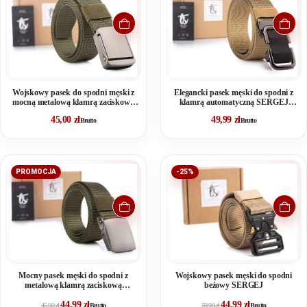
Wojskowy pasek do spodni męski z
Elegancki pasek męski do spodni z
mocną metalową klamrą zaciskową
klamrą automatyczną SERGEJ
zielony PHANTOM
DUBAI Beżowy
45,00
zł
49,99
zł
Brutto
Brutto
PROMOCJA
-25%
Mocny pasek męski do spodni z
Wojskowy pasek męski do spodni
metalową klamrą zaciskową
beżowy SERGEJ
SERGEJ VIPER zielony
44,99
zł
44,99
zł
45,00
zł
Brutto
59,99
zł
Brutto