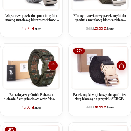
Wojskowy pasek do spodni męski z
Mocny materiałowy pasek męski do
mocną metalową klamrą zaciskową
spodni z metalową klamrą zielony
szary PHANTOM
SPARTAN
29,99
zł
45,00
zł
39,99
zł
Brutto
Brutto
-22%
Pas taktyczny Quick Release z
Pasek męski wojskowy do spodni ze
blokadą 5 cm pikselowy wzór Marpat
złotą klamrą na przycisk SERGEJ
SERGEJ JUNGLE
MONTANA
38,99
zł
45,00
zł
49,99
zł
Brutto
Brutto
-25%