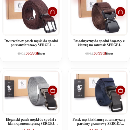
Dwurzędowy pasek męski do spodni
Pas taktyczny do spodni brązowy z
parciany brązowy SERGEJ
klamrą na zatrzask SERGEJ
ARNOLD
DRAGON
36,99
zł
38,99
zł
45,00
zł
Brutto
69,99
zł
Brutto
Elegancki pasek męski do spodni z
Pasek męski z klamrą automatyczną
klamrą automatyczną SERGEJ
parciany granatowy SERGEJ
DUBAI Szary
KAMPALA