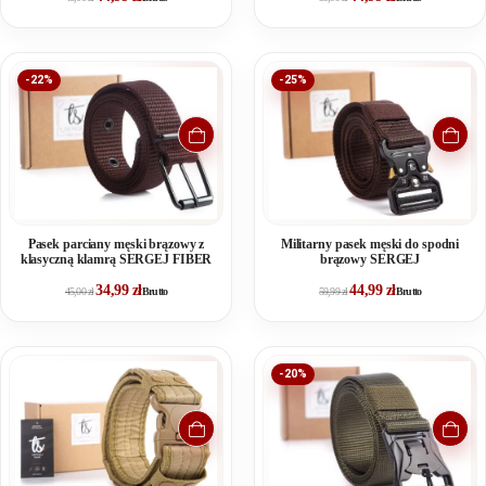
-22%
-25%
Pasek parciany męski brązowy z
Militarny pasek męski do spodni
klasyczną klamrą SERGEJ FIBER
brązowy SERGEJ
34,99
zł
44,99
zł
45,00
zł
Brutto
59,99
zł
Brutto
-20%