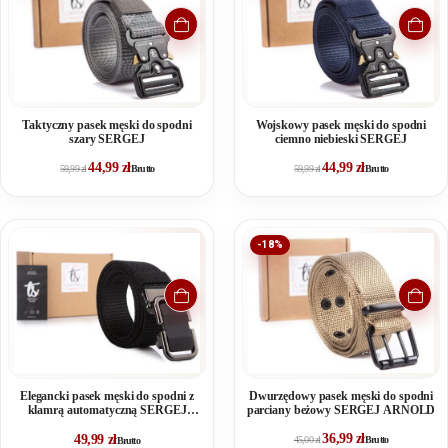
Taktyczny pasek męski do spodni
Wojskowy pasek męski do spodni
szary SERGEJ
ciemno niebieski SERGEJ
44,99
zł
44,99
zł
59,99
zł
Brutto
59,99
zł
Brutto
-18%
Elegancki pasek męski do spodni z
Dwurzędowy pasek męski do spodni
klamrą automatyczną SERGEJ
parciany beżowy SERGEJ ARNOLD
DUBAI Czarny
36,99
zł
49,99
zł
45,00
zł
Brutto
Brutto