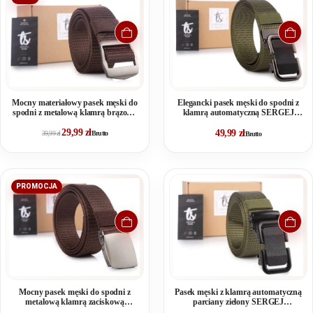
Mocny materiałowy pasek męski do
Elegancki pasek męski do spodni z
spodni z metalową klamrą brązowy
klamrą automatyczną SERGEJ
SPARTAN
DUBAI Zielony
29,99
zł
49,99
zł
39,99
zł
Brutto
Brutto
PROMOCJA
Mocny pasek męski do spodni z
Pasek męski z klamrą automatyczną
metalową klamrą zaciskową
parciany zielony SERGEJ
SERGEJ VIPER Brązowy
KAMPALA