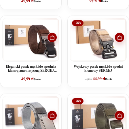
49,99
zł
39,99
zł
Brutto
Brutto
-25%
Elegancki pasek męski do spodni z
Wojskowy pasek męski do spodni
klamrą automatyczną SERGEJ
kremowy SERGEJ
DUBAI Brązowy
44,99
zł
49,99
zł
59,99
zł
Brutto
Brutto
-25%