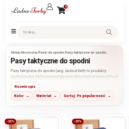
0
Sklep
/
Akcesoria
/
Paski do spodni
/
Pasy taktyczne do spodni
Pasy taktyczne do spodni
Pasy taktyczne do spodni (ang.
tactical belt
) to produkty
profesjonalne, które gwarantują wygodne przenoszenie różnych
przedmiotów jak kabury czy doczepiane akcesoria. W naszym
Rozwiń opis
sklepie znajdą Państwo spory wybór pasów taktycznych w
różnych kolorach. Do wyboru są popularne wojskowe farby jak
Kolor
Materiał
Sortuj: Po popularności
olive green (zielony), desert (beżowy), navy (granatowy), czy
black (czarny).
-25%
-25%