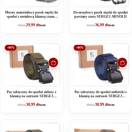
Mocny materiałowy pasek męski do
Dwurzędowy pasek męski do spodni
spodni z metalową klamrą czarny
parciany szary SERGEJ ARNOLD
SPARTAN
29,99
zł
36,99
zł
39,99
zł
Brutto
45,00
zł
Brutto
-44%
-44%
Pas taktyczny do spodni zielony z
Pas taktyczny do spodni niebieski z
klamrą na zatrzask SERGEJ
klamrą na zatrzask SERGEJ
DRAGON
DRAGON
38,99
zł
38,99
zł
69,99
zł
Brutto
69,99
zł
Brutto