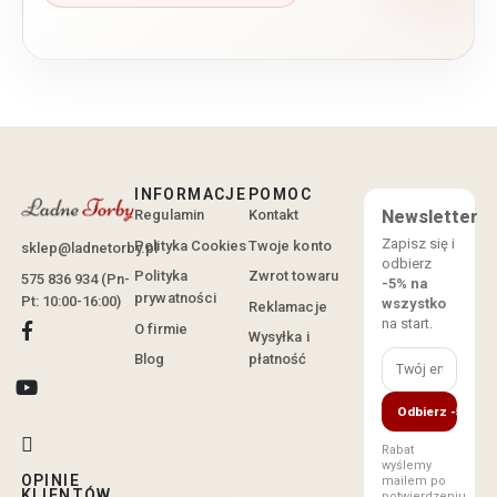
INFORMACJE
POMOC
Regulamin
Kontakt
Newsletter
Zapisz się i
Polityka Cookies
Twoje konto
sklep@ladnetorby.pl
odbierz
Polityka
Zwrot towaru
575 836 934 (Pn-
-5% na
prywatności
Pt: 10:00-16:00)
wszystko
Reklamacje
na start.
O firmie
Wysyłka i
Blog
płatność
Odbierz -5%
Rabat
wyślemy
OPINIE
mailem po
KLIENTÓW
potwierdzeniu