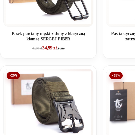
Pasek parciany męski zielony z klasyczną
Pas taktyczn
klamrą SERGEJ FIBER
zatr
34,99
zł
45,00
zł
Brutto
-20%
-25%