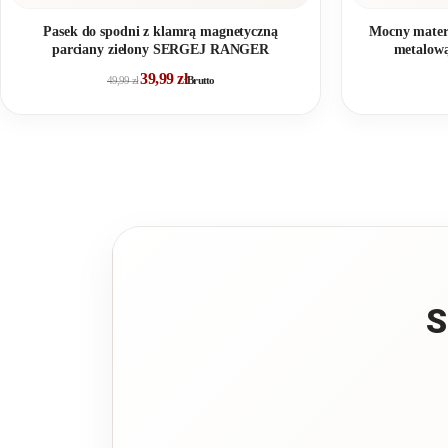
Pasek do spodni z klamrą magnetyczną
Mocny materi
parciany zielony SERGEJ RANGER
metalow
39,99
zł
49,99
zł
Brutto
S