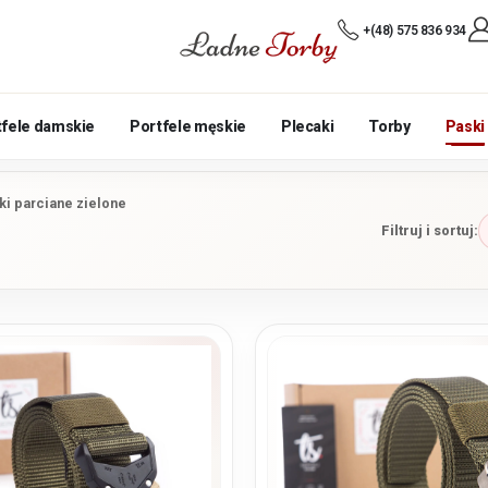
+(48) 575 836 934
tfele damskie
Portfele męskie
Plecaki
Torby
Paski
ki parciane zielone
Filtruj i sortuj: