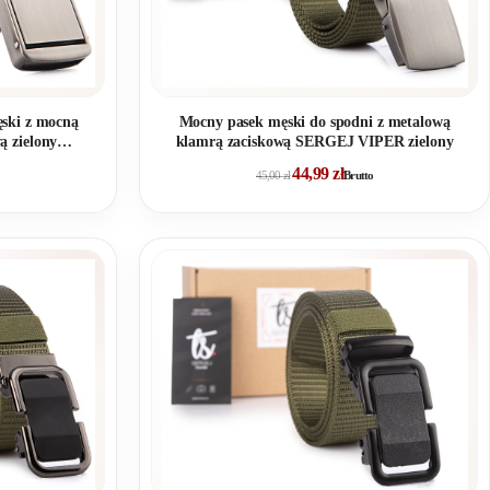
ski z mocną
Mocny pasek męski do spodni z metalową
ą zielony
klamrą zaciskową SERGEJ VIPER zielony
44,99
zł
45,00
zł
Brutto