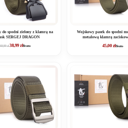
y do spodni zielony z klamrą na
Wojskowy pasek do spodni mę
zask SERGEJ DRAGON
metalową klamrą zaciskow
PHANTOM
38,99
zł
45,00
zł
69,99
zł
Brutto
Brutto