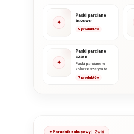
Paski parciane
beżowe
✦
5 produktów
Paski parciane
szare
✦
Paski parciane w
kolorze szarym to
doskonała
7 produktów
propozycja dla tych,
którzy szukają
subtelnych i
stonowanych
dodatków,…
Poradnik zakupowy