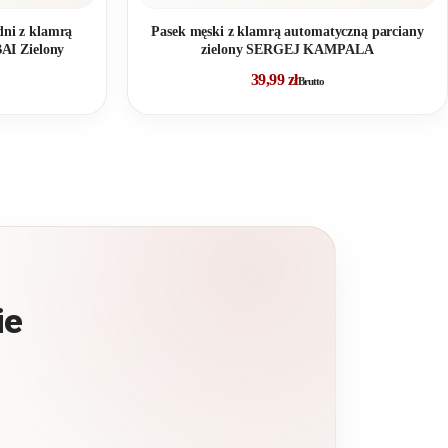
dni z klamrą
Pasek męski z klamrą automatyczną parciany
AI Zielony
zielony SERGEJ KAMPALA
39,99
zł
Brutto
ie