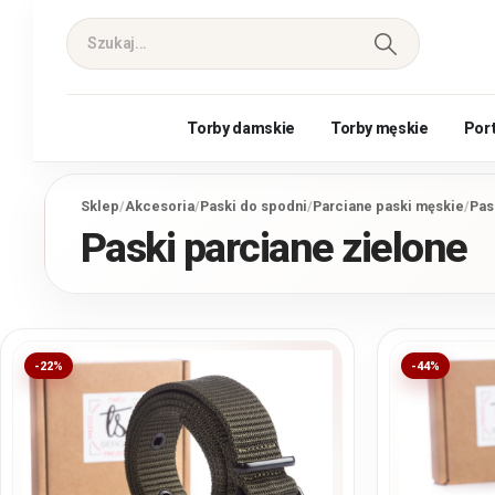
Torby damskie
Torby męskie
Por
Sklep
/
Akcesoria
/
Paski do spodni
/
Parciane paski męskie
/
Pas
Paski parciane zielone
-22%
-44%