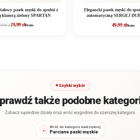
ałowy pasek męski do spodni z
Elegancki pasek męski do spo
ą klamrą zielony SPARTAN
automatyczną SERGEJ DUB
29,99
zł
49,99
zł
39,99
zł
Brutto
Brutto
Szybki wybór
prawdź także podobne kategor
Zobacz sąsiednie działy oraz wróć wygodnie do szerszej kategorii.
Wróć do kategorii nadrzędnej
←
Parciane paski męskie