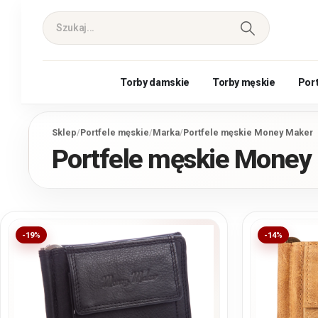
Torby damskie
Torby męskie
Por
Sklep
/
Portfele męskie
/
Marka
/
Portfele męskie Money Maker
Portfele męskie Money
-19%
-14%