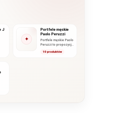
e J
Portfele męskie
Paolo Peruzzi
✦
Portfele męskie Paolo
Peruzzi to propozycja
ctwo
dla osób
10 produktów
poszukujących
nnym
połączenia
j
nowoczesnego
wzornictwa,
e
funkcjonalnego
wnętrza i starannego…