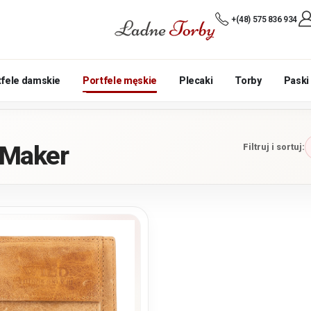
+(48) 575 836 934
tfele damskie
Portfele męskie
Plecaki
Torby
Paski
 Maker
Filtruj i sortuj: