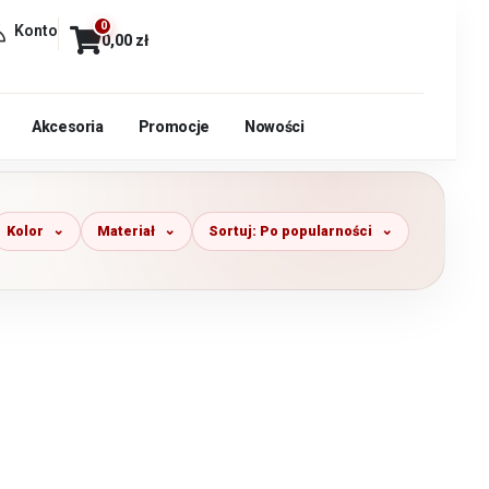
0
Konto
0,00
zł
Akcesoria
Promocje
Nowości
Kolor
Materiał
Sortuj: Po popularności