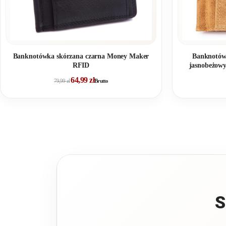
Banknotówk
Banknotówka skórzana czarna Money Maker
jasnobeżow
RFID
64,99
zł
79,99
zł
Brutto
S