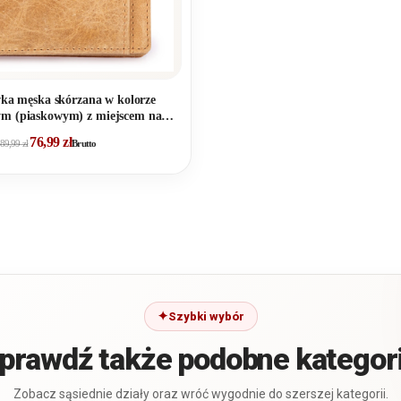
a męska skórzana w kolorze
ym (piaskowym) z miejscem na
karty RFID
76,99
zł
89,99
zł
Brutto
Szybki wybór
prawdź także podobne kategor
Zobacz sąsiednie działy oraz wróć wygodnie do szerszej kategorii.