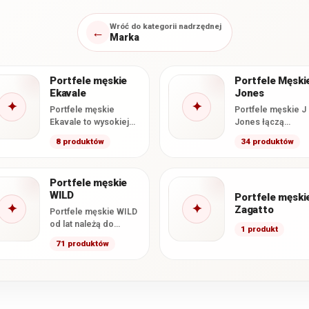
Wróć do kategorii nadrzędnej
←
Marka
Portfele męskie
Portfele Męski
Ekavale
Jones
✦
✦
Portfele męskie
Portfele męskie J
Ekavale to wysokiej
Jones łączą
jakości modele
klasyczne wzorni
8 produktów
34 produktów
wykonane ze skóry
z funkcjonalnym
naturalnej, łączące
wnętrzem i stara
klasyczne wzornictwo
wykonaniem. W te
Portfele męskie
z
kategorii…
WILD
charakterystycznym…
Portfele męski
✦
✦
Zagatto
Portfele męskie WILD
od lat należą do
1 produkt
najczęściej
71 produktów
wybieranych modeli w
naszym sklepie.
Marka łączy wysoką…