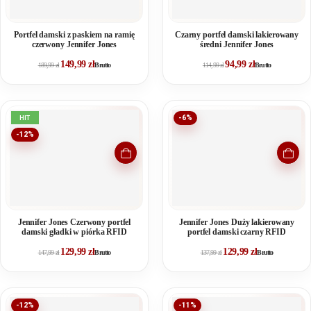
Portfel damski z paskiem na ramię
Czarny portfel damski lakierowany
czerwony Jennifer Jones
średni Jennifer Jones
149,99
zł
94,99
zł
189,99
zł
Brutto
114,99
zł
Brutto
HIT
-6%
-12%
Jennifer Jones Czerwony portfel
Jennifer Jones Duży lakierowany
damski gładki w piórka RFID
portfel damski czarny RFID
129,99
zł
129,99
zł
147,99
zł
Brutto
137,99
zł
Brutto
-12%
-11%