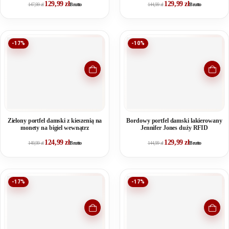
129,99
zł
129,99
zł
147,99
zł
Brutto
144,99
zł
Brutto
-17%
-10%
Zielony portfel damski z kieszenią na
Bordowy portfel damski lakierowany
monety na bigiel wewnątrz
Jennifer Jones duży RFID
124,99
zł
129,99
zł
149,99
zł
Brutto
144,99
zł
Brutto
-17%
-17%