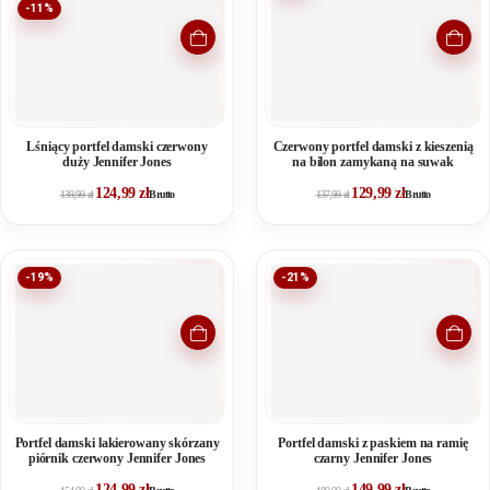
-11%
Lśniący portfel damski czerwony
Czerwony portfel damski z kieszenią
duży Jennifer Jones
na bilon zamykaną na suwak
124,99
zł
129,99
zł
139,99
zł
Brutto
137,99
zł
Brutto
-19%
-21%
Portfel damski lakierowany skórzany
Portfel damski z paskiem na ramię
piórnik czerwony Jennifer Jones
czarny Jennifer Jones
124,99
zł
149,99
zł