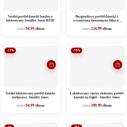
Średni portfel damski bordowy
Burgundowy portfel damski z
lakierowany Jennifer Jones RFID
wewnętrzną kieszenią na bilon na
bigiel
94,99
zł
124,99
zł
114,99
zł
Brutto
149,99
zł
Brutto
-17%
-15%
Średni lakierowany portfel damski
Lakierowany czarny skórzany portfel
turkusowy Jennifer Jones
damski na bigiel - Jennifer Jones
94,99
zł
109,99
zł
114,99
zł
Brutto
129,99
zł
Brutto