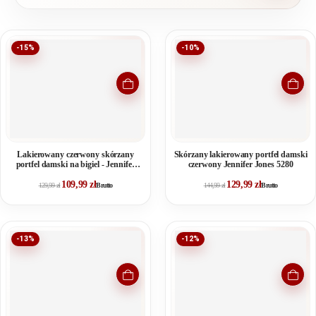
-15%
-10%
Lakierowany czerwony skórzany
Skórzany lakierowany portfel damski
portfel damski na bigiel - Jennifer
czerwony Jennifer Jones 5280
Jones
109,99
zł
129,99
zł
129,99
zł
Brutto
144,99
zł
Brutto
-13%
-12%