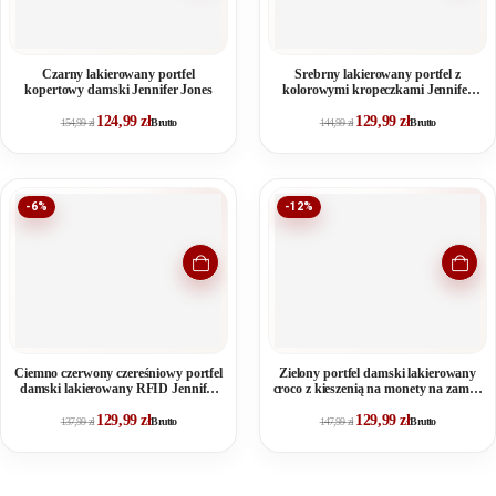
Czarny lakierowany portfel
Srebrny lakierowany portfel z
kopertowy damski Jennifer Jones
kolorowymi kropeczkami Jennifer
Jones
124,99
zł
129,99
zł
154,99
zł
Brutto
144,99
zł
Brutto
-6%
-12%
Ciemno czerwony czereśniowy portfel
Zielony portfel damski lakierowany
damski lakierowany RFID Jennifer
croco z kieszenią na monety na zamek
Jones
wewnątrz
129,99
zł
129,99
zł
137,99
zł
Brutto
147,99
zł
Brutto