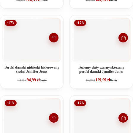
154,99
zł
Brutto
189,99
zł
Brutto
-17%
-10%
Portfel damski niebieski lakierowany
Poziomy duży czarny skórzany
średni Jennifer Jones
portfel damski Jennifer Jones
94,99
zł
129,99
zł
114,99
zł
Brutto
144,99
zł
Brutto
-21%
-17%