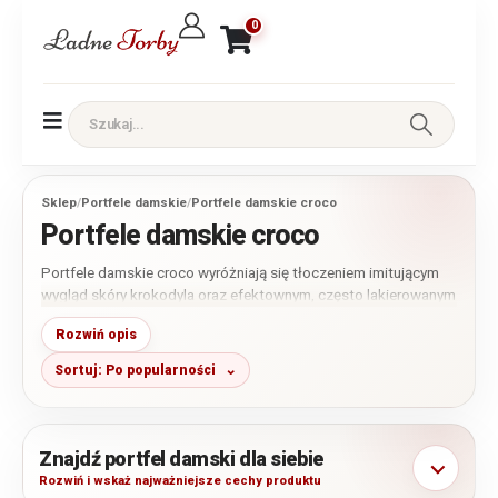
0
Sklep
/
Portfele damskie
/
Portfele damskie croco
Portfele damskie croco
Portfele damskie croco wyróżniają się tłoczeniem imitującym
wygląd skóry krokodyla oraz efektownym, często lakierowanym
wykończeniem. W tej kategorii znajdziesz modele ze skóry
Rozwiń opis
naturalnej w różnych kolorach i rozmiarach – od małych portfeli
do niewielkiej torebki po duże fasony z bardziej rozbudowanym
Sortuj: Po popularności
wnętrzem.
Oferujemy pełną dostępną kolekcję niemieckiej marki Jennifer
Jones, której jesteśmy bezpośrednim dystrybutorem. Portfel
Znajdź portfel damski dla siebie
kroko może być eleganckim dodatkiem na co dzień, a także
ciekawym pomysłem na prezent.
Rozwiń i wskaż najważniejsze cechy produktu