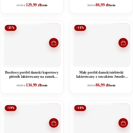
Jones
129,99
zł
86,99
zł
147,99
zł
Brutto
99,99
zł
Brutto
-21%
-13%
Bordowy portfel damski kopertowy
Mały portfel damski niebieski
piórnik lakierowany na zamek
lakierowany z suwakiem Jennifer
Jennifer Jones
Jones
134,99
zł
86,99
zł
169,99
zł
Brutto
99,99
zł
Brutto
-19%
-10%