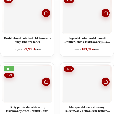
-6%
-21%
Portfel damski niebieski lakierowany
Elegancki duży portfel damski
duży Jennifer Jones
Jennifer Jones z lakierowanej skóry
naturalnej RFID czerwony
129,99
zł
109,99
zł
137,99
zł
Brutto
139,99
zł
Brutto
HIT
-13%
-12%
Duży portfel damski czarny
Mały portfel damski czarny
lakierowany croco Jennifer Jones
lakierowany z suwakiem Jennifer