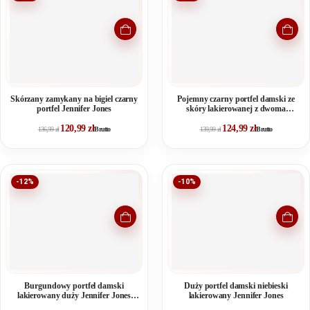
Skórzany zamykany na bigiel czarny
Pojemny czarny portfel damski ze
portfel Jennifer Jones
skóry lakierowanej z dwoma
kieszeniami na bilon
120,99
zł
124,99
zł
136,99
zł
Brutto
139,99
zł
Brutto
-12%
-10%
Burgundowy portfel damski
Duży portfel damski niebieski
lakierowany duży Jennifer Jones
lakierowany Jennifer Jones
RFID