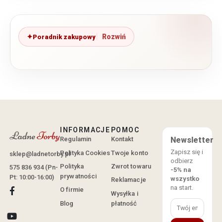
Poradnik zakupowy
INFORMACJE
POMOC
Regulamin
Kontakt
Newsletter
Zapisz się i
Polityka Cookies
Twoje konto
sklep@ladnetorby.pl
odbierz
Polityka
Zwrot towaru
575 836 934 (Pn-
-5% na
prywatności
Pt: 10:00-16:00)
wszystko
Reklamacje
na start.
O firmie
Wysyłka i
Blog
płatność