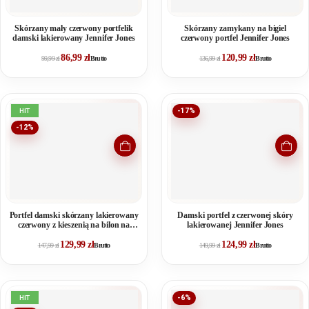
Skórzany mały czerwony portfelik
Skórzany zamykany na bigiel
damski lakierowany Jennifer Jones
czerwony portfel Jennifer Jones
86,99
zł
120,99
zł
99,99
zł
Brutto
136,99
zł
Brutto
HIT
-17%
-12%
Portfel damski skórzany lakierowany
Damski portfel z czerwonej skóry
czerwony z kieszenią na bilon na
lakierowanej Jennifer Jones
zamek
129,99
zł
124,99
zł
147,99
zł
Brutto
149,99
zł
Brutto
HIT
-6%