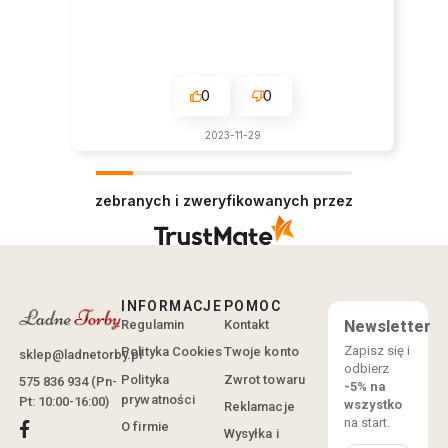
0
0
2023-11-29
zebranych i zweryfikowanych przez
INFORMACJE
POMOC
Regulamin
Kontakt
Newsletter
Zapisz się i
Polityka Cookies
Twoje konto
sklep@ladnetorby.pl
odbierz
Polityka
Zwrot towaru
575 836 934 (Pn-
-5% na
prywatności
Pt: 10:00-16:00)
wszystko
Reklamacje
na start.
O firmie
Wysyłka i