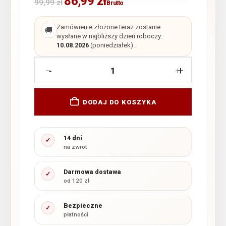
86,99
zł
99,99
zł
Brutto
Zamówienie złożone teraz zostanie
🚚
wysłane w najbliższy dzień roboczy:
10.08.2026
(poniedziałek).
-
+
DODAJ DO KOSZYKA
14 dni
✓
na zwrot
Darmowa dostawa
✓
od 120 zł
Bezpieczne
✓
płatności