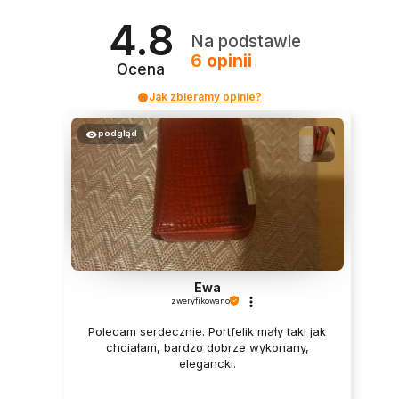
4.8
Na podstawie
6
opinii
Ocena
Jak zbieramy opinie?
podgląd
Ewa
zweryfikowano
Polecam serdecznie. Portfelik mały taki jak
chciałam, bardzo dobrze wykonany,
elegancki.