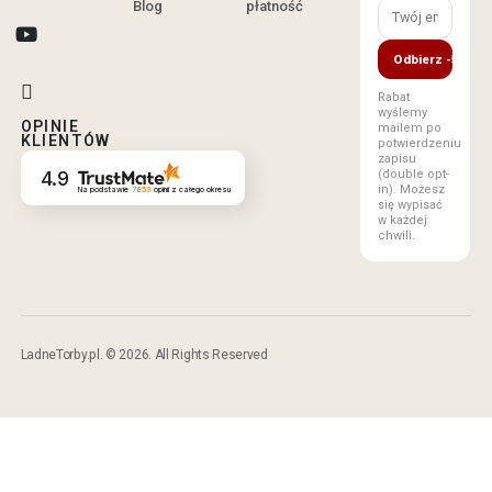
Blog
płatność
Odbierz -5%
Rabat
wyślemy
OPINIE
mailem po
KLIENTÓW
potwierdzeniu
zapisu
(double opt-
4.9
in). Możesz
Na podstawie
7853
opinii
z całego okresu
się wypisać
w każdej
chwili.
LadneTorby.pl. © 2026. All Rights Reserved