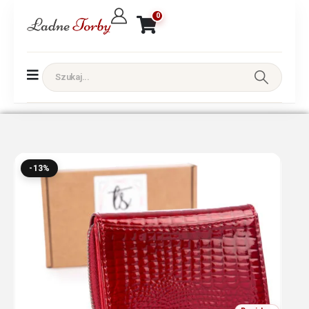
0
-13%