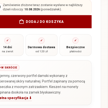
Zamówienie złożone teraz zostanie wysłane w najbliższy

dzień roboczy:
10.08.2026
(poniedziałek).
DODAJ DO KOSZYKA
✓
✓
✓
14 dni
Darmowa dostawa
Bezpieczne
na zwrot
od 120 zł
płatności
W SKRÓCIE
jemny, czerwony portfel damski wykonany z
kierowanej skóry naturalnej. Portfel zapinany za pomocą
seczka z mocnym zatrzaskiem. Kieszeń na monety
pinana dookoła na zamek błyskawiczny.
ełna specyfikacja ⬇