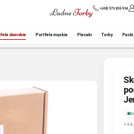
+(48) 575 836 934
tfele damskie
Portfele męskie
Plecaki
Torby
Paski
Sk
po
Je
D
144