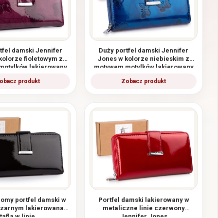
tfel damski Jennifer
Duży portfel damski Jennifer
kolorze fioletowym z
Jones w kolorze niebieskim z
otylków lakierowany
motywem motylków lakierowany
RFID
RFID
iomy portfel damski w
Portfel damski lakierowany w
czarnym lakierowana
metaliczne linie czerwony
tafla w linie
Jennifer Jones