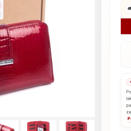

Po
la
pa
za
P