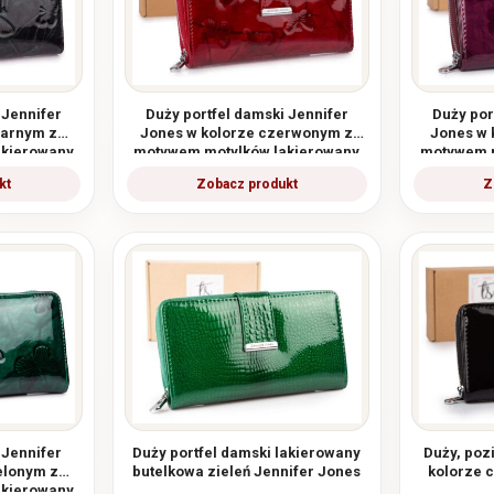
 Jennifer
Duży portfel damski Jennifer
Duży por
zarnym z
Jones w kolorze czerwonym z
Jones w 
akierowany
motywem motylków lakierowany
motywem m
RFID
 Jennifer
Duży portfel damski lakierowany
Duży, poz
elonym z
butelkowa zieleń Jennifer Jones
kolorze 
akierowany