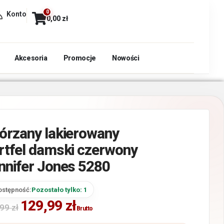
0
Konto
0,00
zł
Akcesoria
Promocje
Nowości
órzany lakierowany
rtfel damski czerwony
nnifer Jones 5280
ostępność:
Pozostało tylko: 1
129,99
zł
,99
zł
Brutto