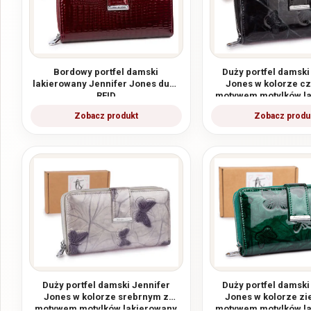
Bordowy portfel damski
Duży portfel damski
lakierowany Jennifer Jones duży
Jones w kolorze c
RFID
motywem motylków l
RFID
Duży portfel damski Jennifer
Duży portfel damski
Jones w kolorze srebrnym z
Jones w kolorze zi
motywem motylków lakierowany
motywem motylków l