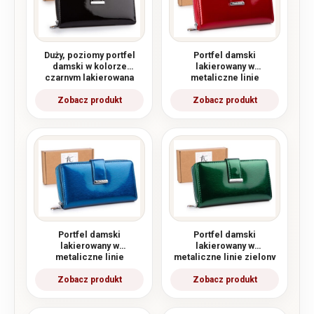
Duży, poziomy portfel
Portfel damski
damski w kolorze
lakierowany w
czarnym lakierowana
metaliczne linie
tafla w linie
czerwony Jennifer
Jones
Portfel damski
Portfel damski
lakierowany w
lakierowany w
metaliczne linie
metaliczne linie zielony
niebieski Jennifer
Jennifer Jones
Jones