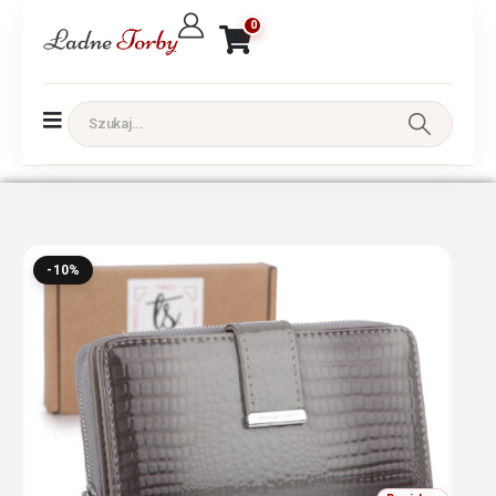
0
-10%