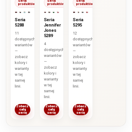
Seria
Seria
Seria
produktów
produktów
produktów
Seria
Seria
Seria
5288
Jennifer
5295
Jones
11
12
5289
dostępnych
dostępnych
4
wariantów
wariantów
dostępnych
—
—
wariantów
zobacz
zobacz
—
kolory i
kolory i
zobacz
warianty
warianty
kolory i
w tej
w tej
warianty
samej
samej
w tej
linii.
linii.
samej
linii.
Zobacz
Zobacz
Zobacz
całą
całą
całą
serię
serię
serię