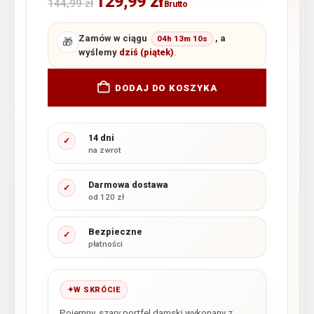
129,99
zł
144,99
zł
Brutto
Zamów w ciągu
, a
04h 13m 09s
🎁
wyślemy
dziś (piątek)
.
DODAJ DO KOSZYKA
14 dni
✓
na zwrot
Darmowa dostawa
✓
od 120 zł
Bezpieczne
✓
płatności
W SKRÓCIE
Pojemny, szary portfel damski wykonany z