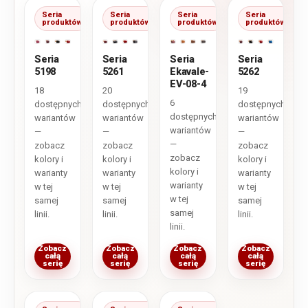
Seria
Seria
Seria
Seria
produktów
produktów
produktów
produktów
Seria
Seria
Seria
Seria
5198
5261
Ekavale-
5262
EV-08-4
18
20
19
6
dostępnych
dostępnych
dostępnych
dostępnych
wariantów
wariantów
wariantów
wariantów
—
—
—
—
zobacz
zobacz
zobacz
zobacz
kolory i
kolory i
kolory i
kolory i
warianty
warianty
warianty
warianty
w tej
w tej
w tej
w tej
samej
samej
samej
samej
linii.
linii.
linii.
linii.
Zobacz
Zobacz
Zobacz
Zobacz
całą
całą
całą
całą
serię
serię
serię
serię