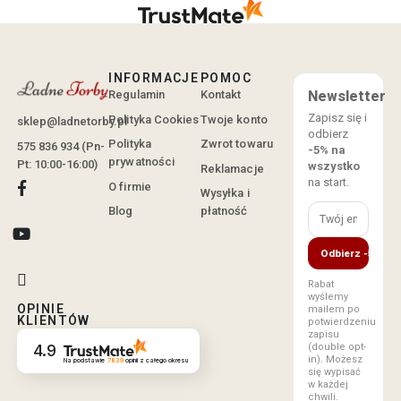
INFORMACJE
POMOC
Regulamin
Kontakt
Newsletter
Zapisz się i
Polityka Cookies
Twoje konto
sklep@ladnetorby.pl
odbierz
Polityka
Zwrot towaru
575 836 934 (Pn-
-5% na
prywatności
Pt: 10:00-16:00)
wszystko
Reklamacje
na start.
O firmie
Wysyłka i
Blog
płatność
Odbierz -5%
Rabat
wyślemy
OPINIE
mailem po
KLIENTÓW
potwierdzeniu
zapisu
(double opt-
4.9
in). Możesz
Na podstawie
7839
opinii
z całego okresu
się wypisać
w każdej
chwili.