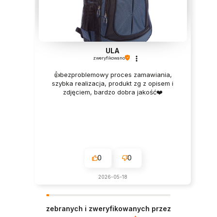
ULA
zweryfikowano
👍️bezproblemowy proces zamawiania,
szybka realizacja, produkt zg z opisem i
zdjęciem, bardzo dobra jakość❤️
0
0
2026-05-18
zebranych i zweryfikowanych przez