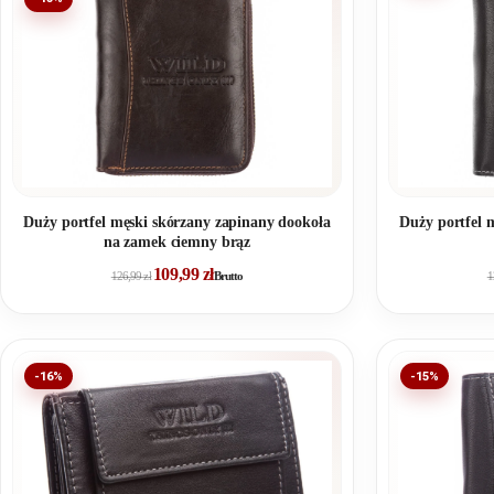
Duży portfel męski skórzany zapinany dookoła
Duży portfel 
na zamek ciemny brąz
109,99
zł
126,99
zł
Brutto
1
-16%
-15%