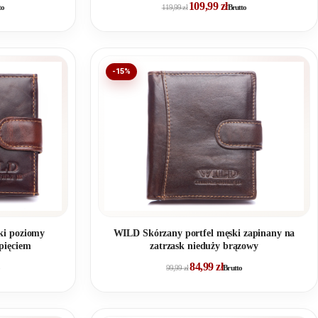
109,99
zł
to
119,99
zł
Brutto
-15%
ki poziomy
WILD Skórzany portfel męski zapinany na
pięciem
zatrzask nieduży brązowy
84,99
zł
99,99
zł
Brutto