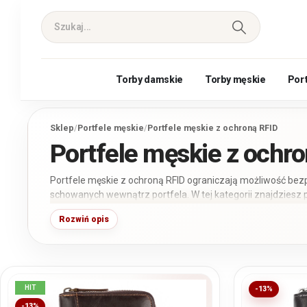
Torby damskie
Torby męskie
Por
Sklep
/
Portfele męskie
/
Portfele męskie z ochroną RFID
Portfele męskie z ochr
Portfele męskie z ochroną RFID ograniczają możliwość be
schowanych wewnątrz portfela. W tej kategorii znajdzies
naturalnej, a także kilka portfeli ze skóry ekologicznej. Por
Rozwiń opis
lub poziomy oraz sposób zamykania.
HIT
-13%
-13%