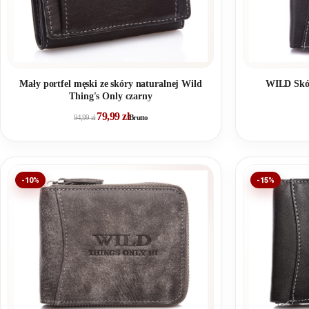
Mały portfel męski ze skóry naturalnej Wild
WILD Skór
Thing's Only czarny
79,99
zł
94,99
zł
Brutto
-10%
-15%