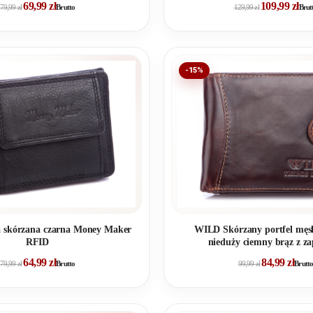
69,99
zł
109,99
zł
79,99
zł
Brutto
129,99
zł
Brut
-15%
 skórzana czarna Money Maker
WILD Skórzany portfel męs
RFID
nieduży ciemny brąz z za
64,99
zł
84,99
zł
79,99
zł
Brutto
99,99
zł
Brutto