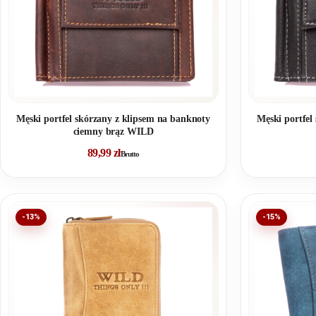
Męski portfel skórzany z klipsem na banknoty
Męski portfel
ciemny brąz WILD
89,99
zł
Brutto
-13%
-15%