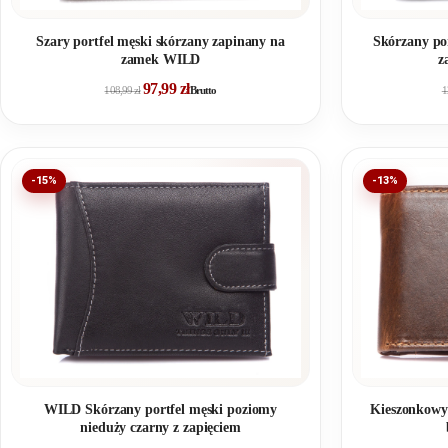
Szary portfel męski skórzany zapinany na
Skórzany po
zamek WILD
z
97,99
zł
108,99
zł
Brutto
1
-15%
-13%
WILD Skórzany portfel męski poziomy
Kieszonkowy 
nieduży czarny z zapięciem