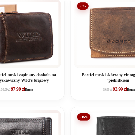
-6%
tfel męski zapinany dookoła na
Portfel męski skórzany vinta
yskawiczny Wild's brązowy
"piekiełkiem"
97,99
zł
93,99
zł
108,99
zł
Brutto
99,99
zł
Brutto
-15%