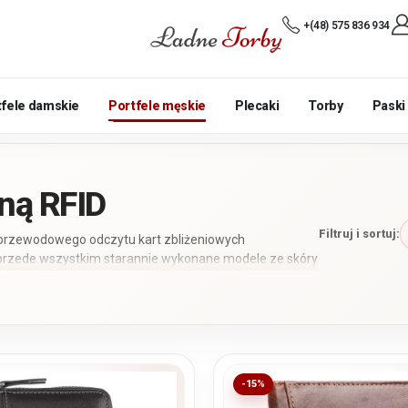
+(48) 575 836 934
tfele damskie
Portfele męskie
Plecaki
Torby
Paski
oną RFID
Filtruj i sortuj:
zprzewodowego odczytu kart zbliżeniowych
z przede wszystkim starannie wykonane modele ze skóry
ównaj ich wymiary, liczbę miejsc na karty, układ pionowy
-15%