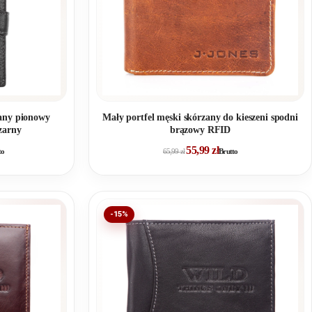
zany pionowy
Mały portfel męski skórzany do kieszeni spodni
zarny
brązowy RFID
55,99
zł
to
65,99
zł
Brutto
-15%