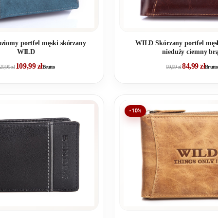
oziomy portfel męski skórzany
WILD Skórzany portfel męs
WILD
nieduży ciemny br
109,99
zł
84,99
zł
29,99
zł
Brutto
99,99
zł
Brutto
-10%