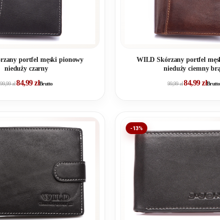
zany portfel męski pionowy
WILD Skórzany portfel męs
nieduży czarny
nieduży ciemny br
84,99
zł
84,99
zł
99,99
zł
Brutto
99,99
zł
Brutto
-13%