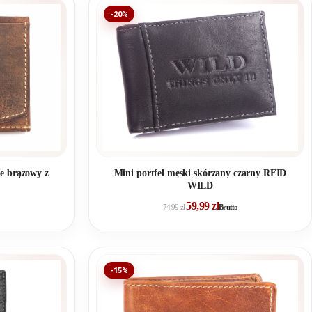
-20%
Mini portfel męski skórzany czarny RFID
ge brązowy z
WILD
59,99
zł
74,99
zł
Brutto
-15%