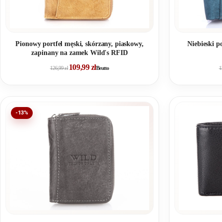
Pionowy portfel męski, skórzany, piaskowy,
Niebieski p
zapinany na zamek Wild's RFID
109,99
zł
126,99
zł
Brutto
1
-13%