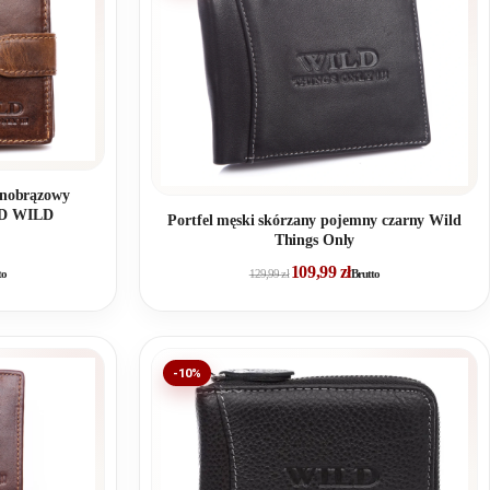
mnobrązowy
FID WILD
Portfel męski skórzany pojemny czarny Wild
Things Only
109,99
zł
to
129,99
zł
Brutto
-10%