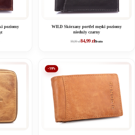
ki poziomy
WILD Skórzany portfel męski poziomy
ąz
nieduży czarny
84,99
zł
99,99
zł
Brutto
-19%