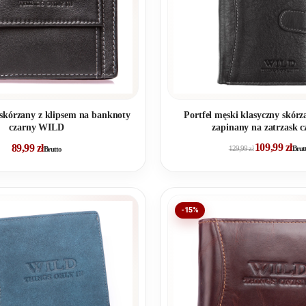
 skórzany z klipsem na banknoty
Portfel męski klasyczny skór
czarny WILD
zapinany na zatrzask c
109,99
zł
89,99
zł
129,99
zł
Brut
Brutto
-15%