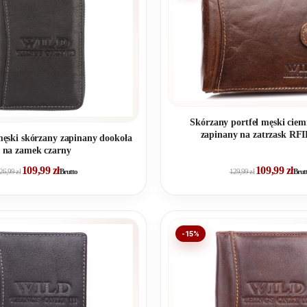
Skórzany portfel męski cie
zapinany na zatrzask R
męski skórzany zapinany dookoła
na zamek czarny
109,99
zł
109,99
zł
26,99
zł
Brutto
129,99
zł
Brut
-15%