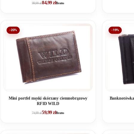
84,99
zł
99,99
zł
Brutto
-20%
-19%
Mini portfel męski skórzany ciemnobrązowy
Banknotówka
RFID WILD
59,99
zł
74,99
zł
Brutto