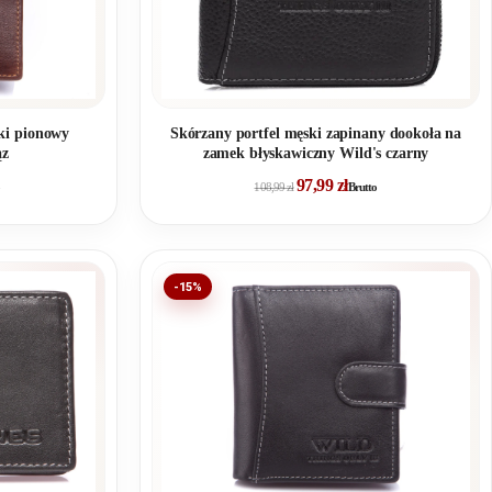
ki pionowy
Skórzany portfel męski zapinany dookoła na
ąz
zamek błyskawiczny Wild's czarny
97,99
zł
108,99
zł
Brutto
-15%