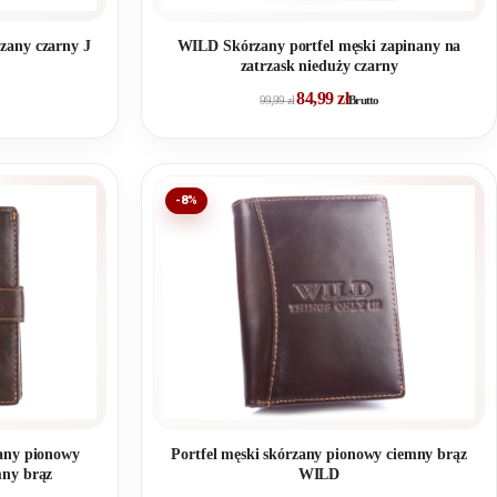
zany czarny J
WILD Skórzany portfel męski zapinany na
zatrzask nieduży czarny
84,99
zł
99,99
zł
Brutto
-8%
Portfel męski skórzany pionowy ciemny brąz
zany pionowy
WILD
mny brąz