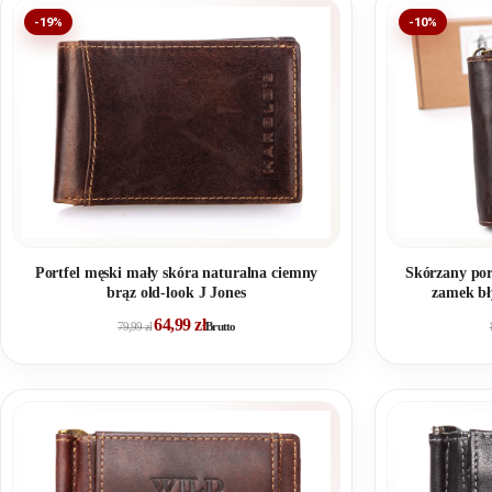
-19%
-10%
Skórzany por
Portfel męski mały skóra naturalna ciemny
zamek bł
brąz old-look J Jones
64,99
zł
79,99
zł
Brutto