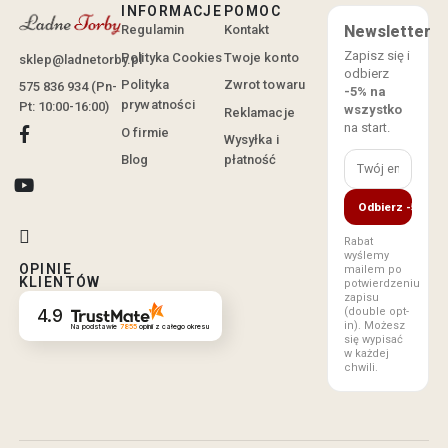
INFORMACJE
POMOC
Regulamin
Kontakt
Newsletter
Zapisz się i
Polityka Cookies
Twoje konto
sklep@ladnetorby.pl
odbierz
Polityka
Zwrot towaru
575 836 934 (Pn-
-5% na
prywatności
Pt: 10:00-16:00)
wszystko
Reklamacje
na start.
O firmie
Wysyłka i
Blog
płatność
Odbierz -5%
Rabat
wyślemy
OPINIE
mailem po
KLIENTÓW
potwierdzeniu
zapisu
(double opt-
4.9
in). Możesz
Na podstawie
7855
opinii
z całego okresu
się wypisać
w każdej
chwili.