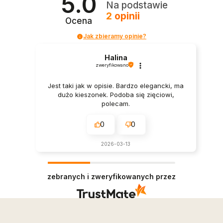
5.0
Na podstawie
2
opinii
Ocena
Jak zbieramy opinie?
Halina
zweryfikowano
Jest taki jak w opisie. Bardzo elegancki, ma
dużo kieszonek. Podoba się zięciowi,
polecam.
0
0
2026-03-13
zebranych i zweryfikowanych przez