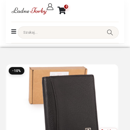
0
-10%