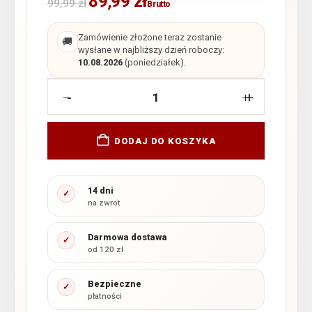
89,99
zł
99,99
zł
Brutto
Zamówienie złożone teraz zostanie
🚚
wysłane w najbliższy dzień roboczy:
10.08.2026
(poniedziałek).
-
+
DODAJ DO KOSZYKA
14 dni
✓
na zwrot
Darmowa dostawa
✓
od 120 zł
Bezpieczne
✓
płatności