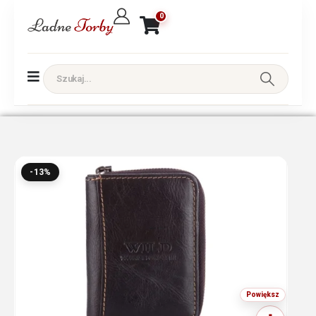
0
-13%