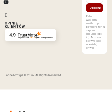
Odbierz -5%
Rabat
wyślemy
OPINIE
mailem po
KLIENTÓW
potwierdzeniu
zapisu
(double opt-
4.9
in). Możesz
Na podstawie
7833
opinii
z całego okresu
się wypisać
w każdej
chwili.
LadneTorby.pl. © 2026. All Rights Reserved