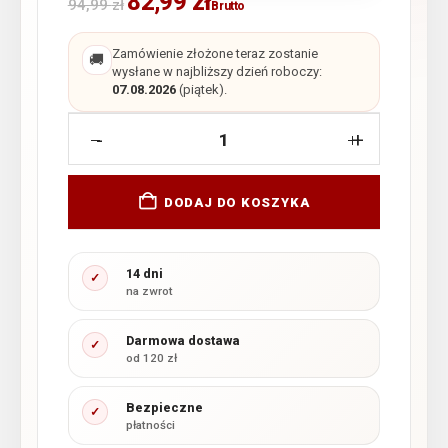
82,99
zł
94,99
zł
Brutto
Zamówienie złożone teraz zostanie
🚚
wysłane w najbliższy dzień roboczy:
07.08.2026
(piątek).
-
+
DODAJ DO KOSZYKA
14 dni
✓
na zwrot
Darmowa dostawa
✓
od 120 zł
Bezpieczne
✓
płatności