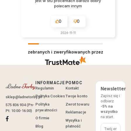
jest w stu procentach bardzo dobry
polecam innym
0
0
2024-11-11
zebranych i zweryfikowanych przez
INFORMACJE
POMOC
Regulamin
Kontakt
Newsletter
Zapisz się i
Polityka Cookies
Twoje konto
sklep@ladnetorby.pl
odbierz
Polityka
Zwrot towaru
575 836 934 (Pn-
-5% na
prywatności
Pt: 10:00-16:00)
wszystko
Reklamacje
na start.
O firmie
Wysyłka i
Blog
płatność