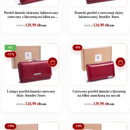
Portfel damski skórzany lakierowany
Damski portfel z czerwonej skóry
czerwony z kieszenią na bilon na
lakierowanej Jennifer Jones
zamek
129,99
zł
124,99
zł
147,99
zł
Brutto
149,99
zł
Brutto
HIT
-6%
-11%
Lśniący portfel damski czerwony
Czerwony portfel damski z kieszenią
duży Jennifer Jones
na bilon zamykaną na suwak
124,99
zł
129,99
zł
139,99
zł
Brutto
137,99
zł
Brutto
-19%
-10%