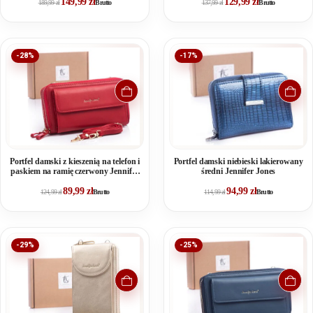
149,99
zł
129,99
zł
189,99
zł
Brutto
137,99
zł
Brutto
-28%
-17%
Portfel damski z kieszenią na telefon i
Portfel damski niebieski lakierowany
paskiem na ramię czerwony Jennifer
średni Jennifer Jones
Jones
89,99
zł
94,99
zł
124,99
zł
Brutto
114,99
zł
Brutto
-29%
-25%