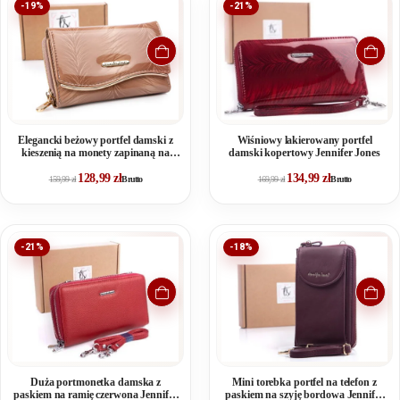
-19%
-21%
Elegancki beżowy portfel damski z
Wiśniowy lakierowany portfel
kieszenią na monety zapinaną na
damski kopertowy Jennifer Jones
zamek
128,99
zł
134,99
zł
159,99
zł
Brutto
169,99
zł
Brutto
-21%
-18%
Duża portmonetka damska z
Mini torebka portfel na telefon z
paskiem na ramię czerwona Jennifer
paskiem na szyję bordowa Jennifer