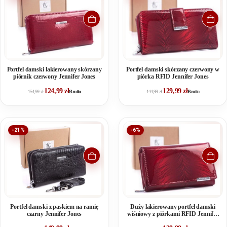
Portfel damski lakierowany skórzany
Portfel damski skórzany czerwony w
piórnik czerwony Jennifer Jones
piórka RFID Jennifer Jones
124,99
zł
129,99
zł
154,99
zł
Brutto
144,99
zł
Brutto
-21%
-6%
Portfel damski z paskiem na ramię
Duży lakierowany portfel damski
czarny Jennifer Jones
wiśniowy z piórkami RFID Jennifer
Jones