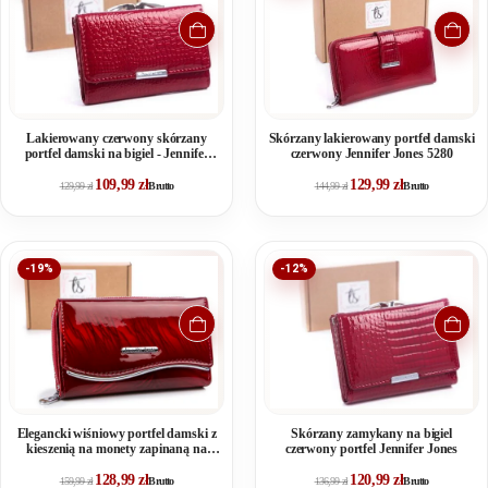
Lakierowany czerwony skórzany
Skórzany lakierowany portfel damski
portfel damski na bigiel - Jennifer
czerwony Jennifer Jones 5280
Jones
109,99
zł
129,99
zł
129,99
zł
Brutto
144,99
zł
Brutto
-19%
-12%
Elegancki wiśniowy portfel damski z
Skórzany zamykany na bigiel
kieszenią na monety zapinaną na
czerwony portfel Jennifer Jones
zamek
128,99
zł
120,99
zł
159,99
zł
Brutto
136,99
zł
Brutto