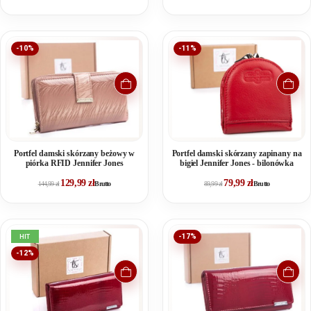
-10%
-11%
Portfel damski skórzany beżowy w
Portfel damski skórzany zapinany na
piórka RFID Jennifer Jones
bigiel Jennifer Jones - bilonówka
129,99
zł
79,99
zł
144,99
zł
Brutto
89,99
zł
Brutto
HIT
-17%
-12%