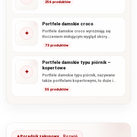
256 produktów
Portfele damskie croco
Portfele damskie croco wyróżniają się
✦
tłoczeniem imitującym wygląd skóry
krokodyla oraz efektownym, często
73 produktów
lakierowanym wykończeniem. W…
Portfele damskie typu piórnik –
kopertowe
✦
Portfele damskie typu piórnik, nazywane
także portfelami kopertowymi, to duże i
pojemne modele, których głównym
55 produktów
zapięciem…
Poradnik zakupowy