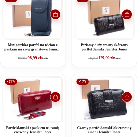
Mini torebka portfel na telefon z
Poziomy duży czarny skórzany
paskiem na szyję granatowa Jennifer
portfel damski Jennifer Jones
Jones
98,99
zł
129,99
zł
119,99
zł
Brutto
144,99
zł
Brutto
-21%
-17%
Portfel damski z paskiem na ramię
Czarny portfel damski lakierowany
czerwony Jennifer Jones
średni Jennifer Jones