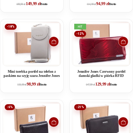
149,99
zł
94,99
zł
189,99
zł
Brutto
114,99
zł
Brutto
-18%
HIT
-12%
Mini torebka portfel na telefon z
Jennifer Jones Czerwony portfel
paskiem na szyję szara Jennifer Jones
damski gładki w piórka RFID
98,99
zł
129,99
zł
119,99
zł
Brutto
147,99
zł
Brutto
-6%
-21%