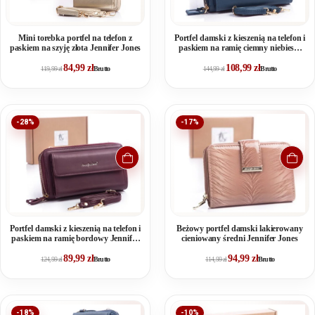
Mini torebka portfel na telefon z
Portfel damski z kieszenią na telefon i
paskiem na szyję złota Jennifer Jones
paskiem na ramię ciemny niebieski
Jennifer Jones
84,99
zł
108,99
zł
119,99
zł
Brutto
144,99
zł
Brutto
-28%
-17%
Portfel damski z kieszenią na telefon i
Beżowy portfel damski lakierowany
paskiem na ramię bordowy Jennifer
cieniowany średni Jennifer Jones
Jones
89,99
zł
94,99
zł
124,99
zł
Brutto
114,99
zł
Brutto
-18%
-10%