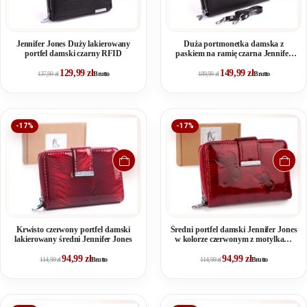
Jennifer Jones Duży lakierowany
Duża portmonetka damska z
portfel damski czarny RFID
paskiem na ramię czarna Jennifer
Jones
129,99
zł
149,99
zł
137,99
zł
Brutto
189,99
zł
Brutto
-17%
-17%
Krwisto czerwony portfel damski
Średni portfel damski Jennifer Jones
lakierowany średni Jennifer Jones
w kolorze czerwonym z motylkami
RFID
94,99
zł
94,99
zł
114,99
zł
Brutto
114,99
zł
Brutto