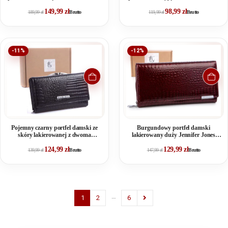
Jones
Jones
149,99
zł
98,99
zł
189,99
zł
Brutto
119,99
zł
Brutto
-11%
-12%
Pojemny czarny portfel damski ze
Burgundowy portfel damski
skóry lakierowanej z dwoma
lakierowany duży Jennifer Jones
kieszeniami na bilon
RFID
124,99
zł
129,99
zł
139,99
zł
Brutto
147,99
zł
Brutto
…
1
2
6