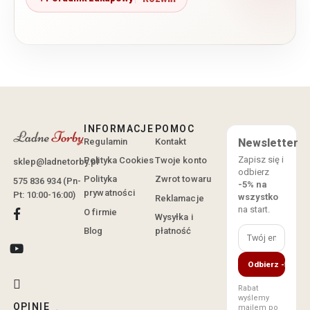
INFORMACJE
POMOC
Regulamin
Kontakt
Newsletter
Zapisz się i
Polityka Cookies
Twoje konto
sklep@ladnetorby.pl
odbierz
Polityka
Zwrot towaru
575 836 934 (Pn-
-5% na
prywatności
Pt: 10:00-16:00)
wszystko
Reklamacje
na start.
O firmie
Wysyłka i
Blog
płatność
Odbierz -5%
Rabat
wyślemy
OPINIE
mailem po