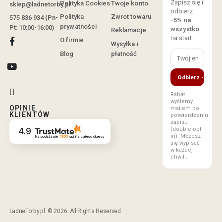
Zapisz się i
Polityka Cookies
Twoje konto
sklep@ladnetorby.pl
odbierz
Polityka
Zwrot towaru
575 836 934 (Pn-
-5% na
prywatności
Pt: 10:00-16:00)
wszystko
Reklamacje
na start.
O firmie
Wysyłka i
Blog
płatność
Odbierz -5%
Rabat
wyślemy
OPINIE
mailem po
KLIENTÓW
potwierdzeniu
zapisu
(double opt-
4.9
in). Możesz
Na podstawie
7853
opinii
z całego okresu
się wypisać
w każdej
chwili.
LadneTorby.pl. © 2026. All Rights Reserved