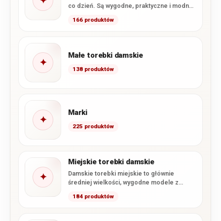
✦
co dzień. Są wygodne, praktyczne i modne.
W naszym sklepie…
166 produktów
Małe torebki damskie
✦
138 produktów
Marki
✦
225 produktów
Miejskie torebki damskie
Damskie torebki miejskie to głównie
✦
średniej wielkości, wygodne modele z
paskiem na ramię. Miejska torebka, jak…
184 produktów