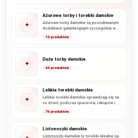
Ażurowe torby i torebki damskie
Ażurowe torby damskie są poszukiwanym
✦
dodatkiem galanteryjnym szczególnie w
okresie wiosennym i letnim. Kojarzą się z…
10 produktów
Duże torby damskie
✦
44 produktów
Lekkie torebki damskie
Lekkie torebki damskie sprawdzają się na
✦
co dzień, podczas spacerów, zakupów i
wyjazdów. W tej kategorii…
76 produktów
Listonoszki damskie
Listonoszki damskie to torebki idealne na