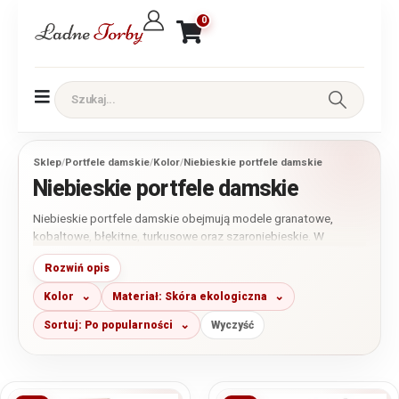
0
Sklep
/
Portfele damskie
/
Kolor
/
Niebieskie portfele damskie
Niebieskie portfele damskie
Niebieskie portfele damskie obejmują modele granatowe,
kobaltowe, błękitne, turkusowe oraz szaroniebieskie. W
kategorii dominują portfele ze skóry naturalnej, uzupełnione o
Rozwiń opis
wybrane fasony z miękkiej i sprawdzonej skóry ekologicznej.
Dostępne są modele małe, średnie i duże, gładkie, matowe,
Kolor
Materiał: Skóra ekologiczna
lakierowane i tłoczone, z kieszenią na monety zapinaną na
zamek, bigiel lub zatrzask.
Sortuj: Po popularności
Wyczyść