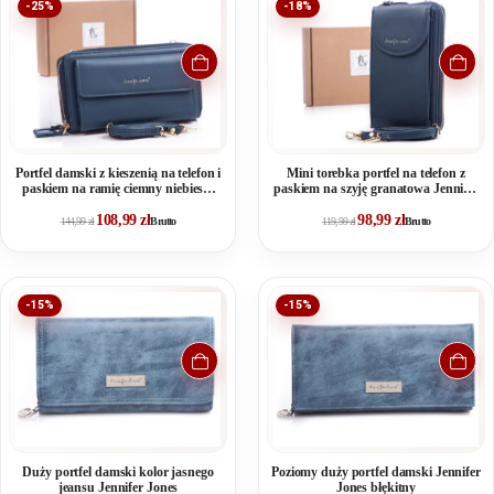
-25%
-18%
Portfel damski z kieszenią na telefon i
Mini torebka portfel na telefon z
paskiem na ramię ciemny niebieski
paskiem na szyję granatowa Jennifer
Jennifer Jones
Jones
108,99
zł
98,99
zł
144,99
zł
Brutto
119,99
zł
Brutto
-15%
-15%
Duży portfel damski kolor jasnego
Poziomy duży portfel damski Jennifer
jeansu Jennifer Jones
Jones błękitny