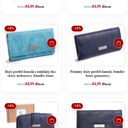
84,99
zł
84,99
zł
99,99
zł
Brutto
99,99
zł
Brutto
-15%
-15%
Duży portfel damski z miękkiej eko-
Poziomy duży portfel damski Jennifer
skóry turkusowy Jennifer Jones
Jones granatowy
84,99
zł
84,99
zł
99,99
zł
Brutto
99,99
zł
Brutto
-14%
-15%