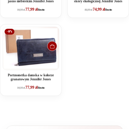
jasno niebieskim Jennifer Jones
skóry ekologicznej Jennifer Jones
77,99
zł
74,99
zł
84,99
zł
Brutto
86,99
zł
Brutto
-8%
Portmonetka damska w kolorze
granatowym Jennifer Jones
77,99
zł
84,99
zł
Brutto