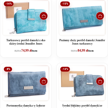
-14%
-15%
Turkusowy portfel damski z eko
Poziomy duży portfel damski Jennifer
skóry średni Jennifer Jones
Jones turkusowy
74,99
zł
84,99
zł
86,99
zł
Brutto
99,99
zł
Brutto
-8%
-14%
Portmonetka damska w kolorze
Średni błękitny portfel damski ze