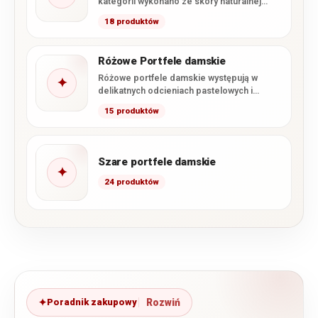
kategorii wykonano ze skóry naturalnej
pokrytej błyszczącym lakierem. Kolekcja
18 produktów
obejmuje…
Różowe Portfele damskie
Różowe portfele damskie występują w
✦
delikatnych odcieniach pastelowych i
pudrowych, a także w klasycznym oraz
15 produktów
intensywnym…
Szare portfele damskie
✦
24 produktów
Poradnik zakupowy