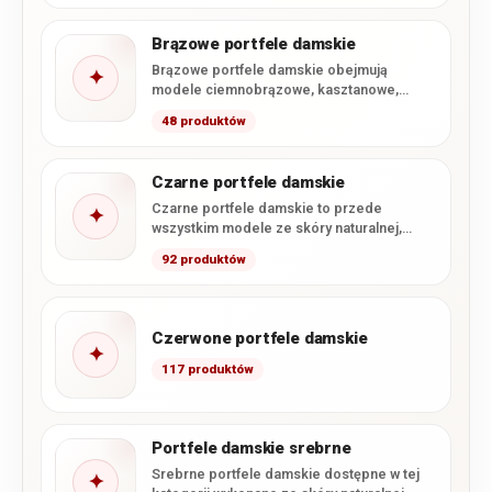
Brązowe portfele damskie
Brązowe portfele damskie obejmują
✦
modele ciemnobrązowe, kasztanowe,
koniakowe i jasnobrązowe, a także wybrane
48 produktów
ciepłe odcienie beżu.…
Czarne portfele damskie
Czarne portfele damskie to przede
✦
wszystkim modele ze skóry naturalnej,
uzupełnione o wybrane portfele z miękkiej…
92 produktów
Czerwone portfele damskie
✦
117 produktów
Portfele damskie srebrne
Srebrne portfele damskie dostępne w tej
✦