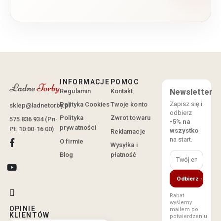
INFORMACJE
POMOC
Regulamin
Kontakt
Newsletter
Zapisz się i
Polityka Cookies
Twoje konto
sklep@ladnetorby.pl
odbierz
Polityka
Zwrot towaru
575 836 934 (Pn-
-5% na
prywatności
Pt: 10:00-16:00)
wszystko
Reklamacje
na start.
O firmie
Wysyłka i
Blog
płatność
Odbierz -5%
Rabat
wyślemy
OPINIE
mailem po
KLIENTÓW
potwierdzeniu