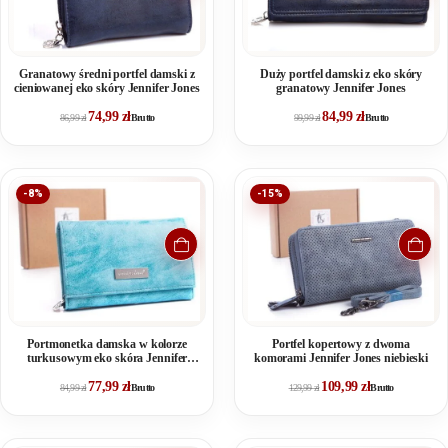
Granatowy średni portfel damski z
Duży portfel damski z eko skóry
cieniowanej eko skóry Jennifer Jones
granatowy Jennifer Jones
74,99
zł
84,99
zł
86,99
zł
Brutto
99,99
zł
Brutto
-8%
-15%
Portmonetka damska w kolorze
Portfel kopertowy z dwoma
turkusowym eko skóra Jennifer
komorami Jennifer Jones niebieski
Jones
77,99
zł
109,99
zł
84,99
zł
Brutto
129,99
zł
Brutto