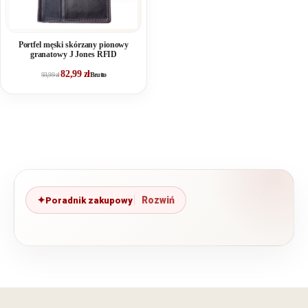
Portfel męski skórzany pionowy
granatowy J Jones RFID
82,99
zł
93,99
zł
Brutto
Poradnik zakupowy