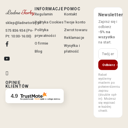
INFORMACJE
POMOC
Regulamin
Kontakt
Newsletter
Zapisz się i
Polityka Cookies
Twoje konto
sklep@ladnetorby.pl
odbierz
Polityka
Zwrot towaru
575 836 934 (Pn-
-5% na
prywatności
Pt: 10:00-16:00)
wszystko
Reklamacje
na start.
O firmie
Wysyłka i
Blog
płatność
Odbierz -5%
Rabat
wyślemy
OPINIE
mailem po
KLIENTÓW
potwierdzeniu
zapisu
(double opt-
4.9
in). Możesz
Na podstawie
7839
opinii
z całego okresu
się wypisać
w każdej
chwili.