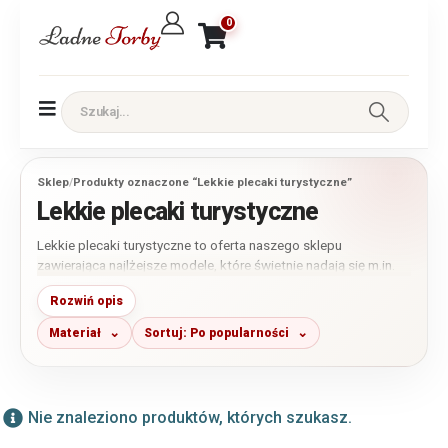
0
Sklep
/
Produkty oznaczone “Lekkie plecaki turystyczne”
Lekkie plecaki turystyczne
Lekkie plecaki turystyczne to oferta naszego sklepu
zawierająca najlżejsze modele, które świetnie nadają się m.in.
na piesze i rowerowe wycieczki. Są to produkty wykonane z
Rozwiń opis
lekkich i wytrzymałych materiałów, takich jak nylon czy kresz.
Stanowią propozycję dla wszystkich osób wybierających się na
Materiał
Sortuj: Po popularności
wszelkiego rodzaju wycieczki np. objazdowe. Szukających
lekkiego, wygodnego i praktycznego plecaka który nie będzie
obciążał pleców podczas zwiedzania.
Nie znaleziono produktów, których szukasz.