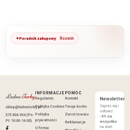
Poradnik zakupowy
INFORMACJE
POMOC
Regulamin
Kontakt
Newsletter
Zapisz się i
Polityka Cookies
Twoje konto
sklep@ladnetorby.pl
odbierz
Polityka
Zwrot towaru
575 836 934 (Pn-
-5% na
prywatności
Pt: 10:00-16:00)
wszystko
Reklamacje
na start.
O firmie