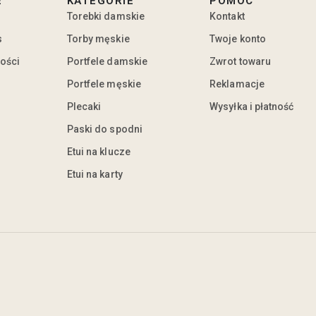
E
KATEGORIE
POMOC
Torebki damskie
Kontakt
s
Torby męskie
Twoje konto
ności
Portfele damskie
Zwrot towaru
Portfele męskie
Reklamacje
Plecaki
Wysyłka i płatność
Paski do spodni
Etui na klucze
Etui na karty