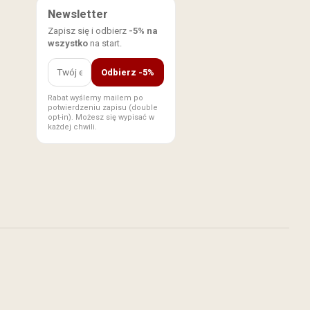
Newsletter
Zapisz się i odbierz
-5% na
wszystko
na start.
Odbierz -5%
Rabat wyślemy mailem po
potwierdzeniu zapisu (double
opt-in). Możesz się wypisać w
każdej chwili.