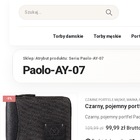
Torby damskie
Torby męskie
Por
Sklep
/
Atrybut produktu: Seria
/
Paolo-AY-07
Paolo-AY-07
-9%
CZARNE PORTFELE MĘSKIE
,
MARKA
,
Czarny, pojemny port
Czarny, pojemny portfel Pao
99,99
zł
Brutt
109,99
zł