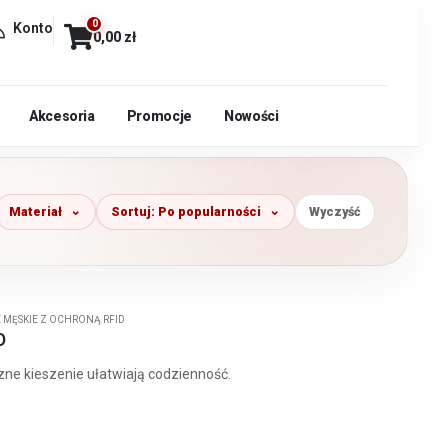
0
Konto
0,00
zł
Akcesoria
Promocje
Nowości
Materiał
Sortuj: Po popularności
Wyczyść
 MĘSKIE Z OCHRONĄ RFID
D
czne kieszenie ułatwiają codzienność.