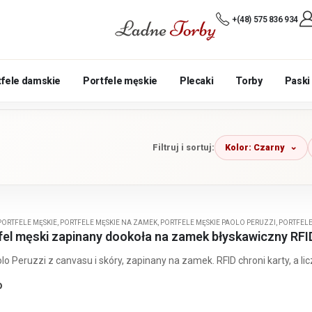
+(48) 575 836 934
tfele damskie
Portfele męskie
Plecaki
Torby
Paski
Kolor: Czarny
Filtruj i sortuj:
PORTFELE MĘSKIE
,
PORTFELE MĘSKIE NA ZAMEK
,
PORTFELE MĘSKIE PAOLO PERUZZI
,
PORTFELE
fel męski zapinany dookoła na zamek błyskawiczny RFI
lo Peruzzi z canvasu i skóry, zapinany na zamek. RFID chroni karty, a li
o