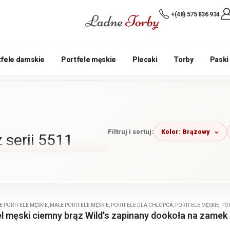
+(48) 575 836 934
tfele damskie
Portfele męskie
Plecaki
Torby
Paski
Kolor: Brązowy
Filtruj i sortuj:
 serii 5511
gs Only z serii 5511. Wykonane z
 zapinaną na metalowy zamek
 banknoty i karty. Idealnie
E PORTFELE MĘSKIE
,
MAŁE PORTFELE MĘSKIE
,
PORTFELE DLA CHŁOPCA
,
PORTFELE MĘSKIE
,
PO
el męski ciemny brąz Wild's zapinany dookoła na zamek