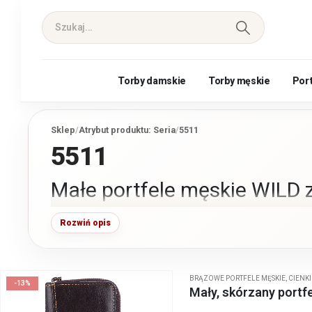
Torby damskie
Torby męskie
Por
Sklep
/
Atrybut produktu: Seria
/
5511
5511
Małe portfele męskie WILD z
Rozwiń opis
Małe portfele męskie skórzane niemieckiej marki WILD Thin
gładkiej skóry naturalnej z pojemną kieszenią na monety
błyskawiczny. Posiadają także odpinany na zatrzask panel na
mieszczą się do kieszeni spodni.
BRĄZOWE PORTFELE MĘSKIE
,
CIENKI
-13%
Mały, skórzany portf