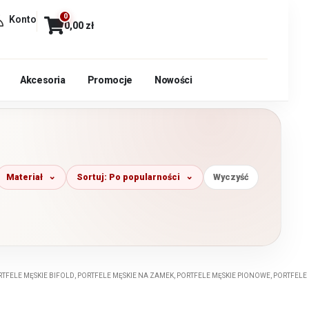
0
Konto
0,00
zł
Akcesoria
Promocje
Nowości
Materiał
Sortuj: Po popularności
Wyczyść
RTFELE MĘSKIE BIFOLD
,
PORTFELE MĘSKIE NA ZAMEK
,
PORTFELE MĘSKIE PIONOWE
,
PORTFELE 