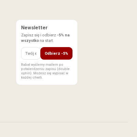
Newsletter
Zapisz się i odbierz
-5% na
wszystko
na start.
Odbierz -5%
Rabat wyślemy mailem po
potwierdzeniu zapisu (double
opt-in). Możesz się wypisać w
każdej chwili.