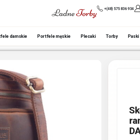
+(48) 575 836 934
tfele damskie
Portfele męskie
Plecaki
Torby
Paski
Sk
ra
DA