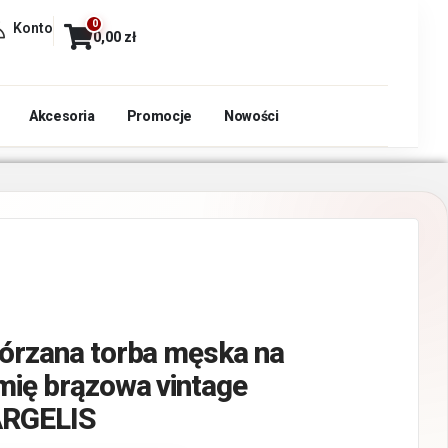
0
Konto
0,00
zł
Akcesoria
Promocje
Nowości
órzana torba męska na
mię brązowa vintage
RGELIS