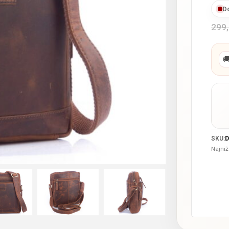
D
299

SKU:
D
Najniż