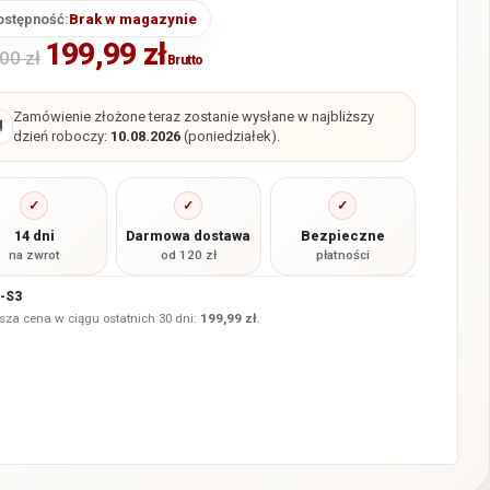
ostępność:
Brak w magazynie
199,99
zł
,00
zł
Brutto
Zamówienie złożone teraz zostanie wysłane w najbliższy

dzień roboczy:
10.08.2026
(poniedziałek).
✓
✓
✓
14 dni
Darmowa dostawa
Bezpieczne
na zwrot
od 120 zł
płatności
-S3
sza cena w ciągu ostatnich 30 dni:
199,99
zł
.