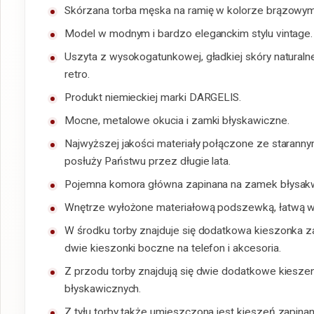
Skórzana torba męska na ramię w kolorze brązowym
Model w modnym i bardzo eleganckim stylu vintage.
Uszyta z wysokogatunkowej, gładkiej skóry naturalnej 
retro.
Produkt niemieckiej marki DARGELIS.
Mocne, metalowe okucia i zamki błyskawiczne.
Najwyższej jakości materiały połączone ze starannym
posłuży Państwu przez długie lata.
Pojemna komora główna zapinana na zamek błysakw
Wnętrze wyłożone materiałową podszewką, łatwą w 
W środku torby znajduje się dodatkowa kieszonka za
dwie kieszonki boczne na telefon i akcesoria.
Z przodu torby znajdują się dwie dodatkowe kies
błyskawicznych.
Z tyłu torby także umieszczona jest kieszeń zapina