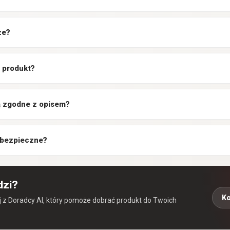
ze?
 produkt?
są zgodne z opisem?
 bezpieczne?
dzi?
Ko
aj z Doradcy AI, który pomoże dobrać produkt do Twoich