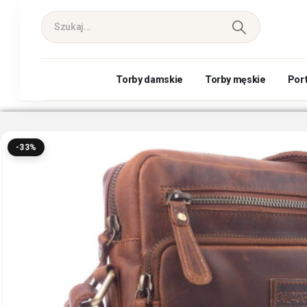
Torby damskie
Torby męskie
Por
-33%