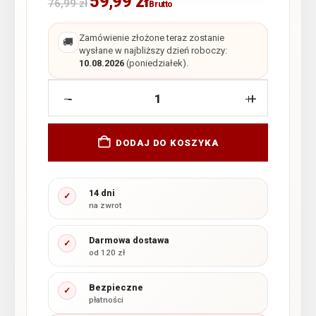
59,99
zł
76,99
zł
Brutto
Zamówienie złożone teraz zostanie
🚚
wysłane w najbliższy dzień roboczy:
10.08.2026
(poniedziałek).
-
+
DODAJ DO KOSZYKA
14 dni
✓
na zwrot
Darmowa dostawa
✓
od 120 zł
Bezpieczne
✓
płatności