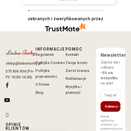
zebranych i zweryfikowanych przez
INFORMACJE
POMOC
Regulamin
Kontakt
Newsletter
Zapisz się i
Polityka Cookies
Twoje konto
sklep@ladnetorby.pl
odbierz
Polityka
Zwrot towaru
575 836 934 (Pn-
-5% na
prywatności
Pt: 10:00-16:00)
wszystko
Reklamacje
na start.
O firmie
Wysyłka i
Blog
płatność
Odbierz -5%
Rabat
wyślemy
OPINIE
mailem po
KLIENTÓW
potwierdzeniu