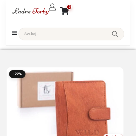
0
-22%