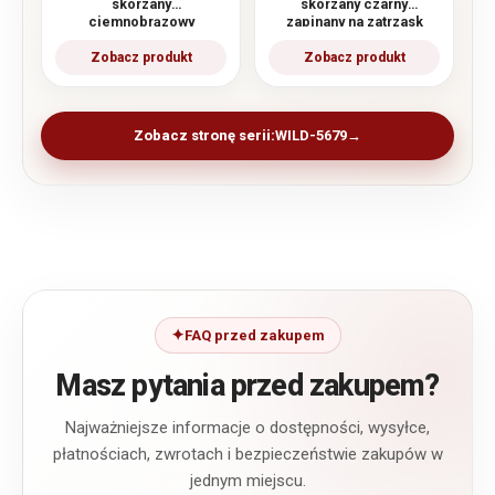
skórzany
skórzany czarny
ciemnobrązowy
zapinany na zatrzask
zapinany na zatrzask
WILD
WILD
Zobacz stronę serii:
WILD-5679
FAQ przed zakupem
Masz pytania przed zakupem?
Najważniejsze informacje o dostępności, wysyłce,
płatnościach, zwrotach i bezpieczeństwie zakupów w
jednym miejscu.