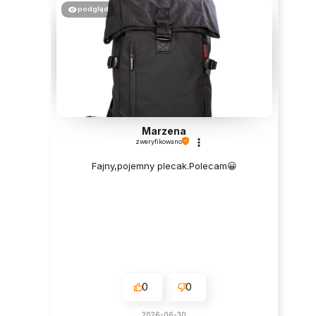
podgląd
Marzena
zweryfikowano
Fajny,pojemny plecak.Polecam😀
0
0
2026-06-30