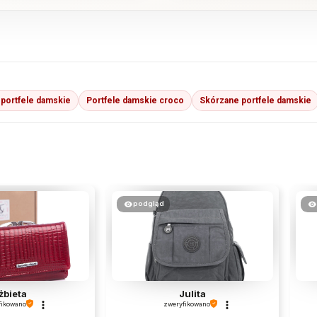
 portfele damskie
Portfele damskie croco
Skórzane portfele damskie
podgląd
żbieta
Julita
fikowano
zweryfikowano