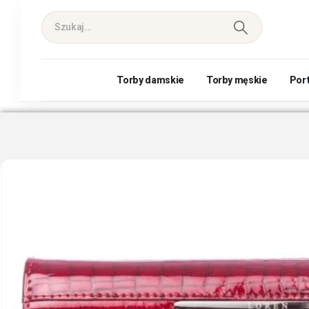
Torby damskie
Torby męskie
Por