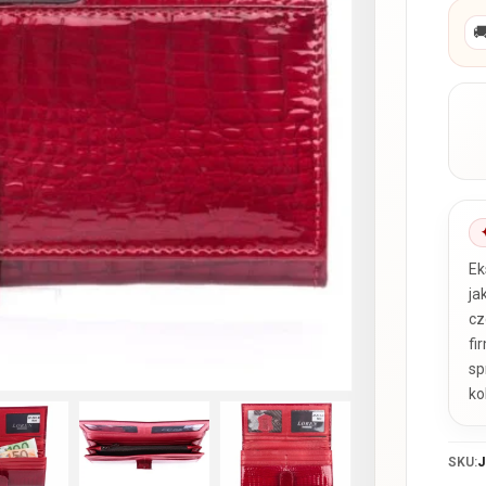

Ek
ja
cz
fi
sp
ko
SKU:
J