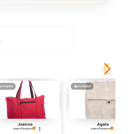
podgląd
podgląd
Joanna
Agata
zweryfikowano
zweryfikowano