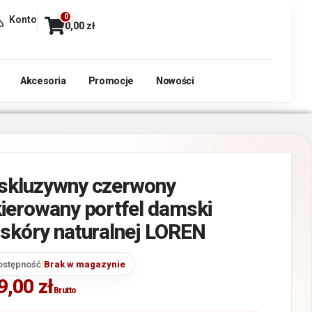
0
Konto
0,00
zł
Akcesoria
Promocje
Nowości
skluzywny czerwony
kierowany portfel damski
 skóry naturalnej LOREN
ostępność:
Brak w magazynie
9,00
zł
Brutto