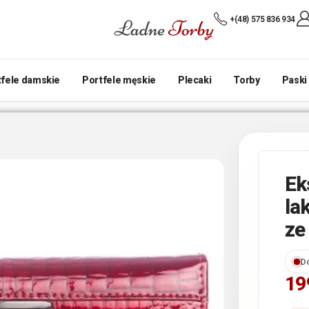
+(48) 575 836 934
tfele damskie
Portfele męskie
Plecaki
Torby
Paski
Ek
la
ze
D
19