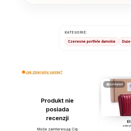
KATEGORIE:
Czerwone portfele damskie
Duże
Jak zbieramy opinie?
podgląd
Produkt nie
posiada
recenzji
El
zwery
Może zainteresują Cię