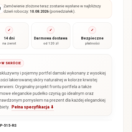
Zamówienie złożone teraz zostanie wysłane w najbliższy

dzień roboczy:
10.08.2026
(poniedziałek).
✓
✓
✓
14 dni
Darmowa dostawa
Bezpieczne
na zwrot
od 120 zł
płatności
W SKRÓCIE
skluzywny i pojemny portfel damski wykonany z wysokiej
kości lakierowanej skóry naturalnej w kolorze krwistej
erwieni. Oryginalny projekt frontu portfela a także
rmowe eleganckie pudełko czynią go idealnym oraz
rawdzonym pomysłem na prezent dla każdej eleganckiej
biety.
Pełna specyfikacja ⬇
P-515-RS