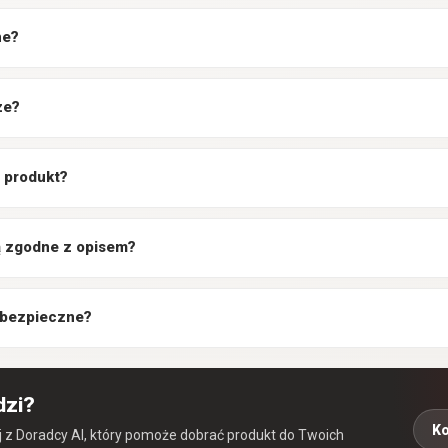
ne?
ze?
 produkt?
są zgodne z opisem?
 bezpieczne?
dzi?
Ko
aj z Doradcy AI, który pomoże dobrać produkt do Twoich