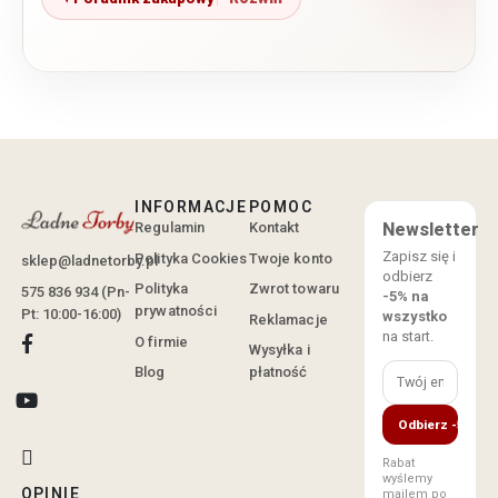
INFORMACJE
POMOC
Regulamin
Kontakt
Newsletter
Zapisz się i
Polityka Cookies
Twoje konto
sklep@ladnetorby.pl
odbierz
Polityka
Zwrot towaru
575 836 934 (Pn-
-5% na
prywatności
Pt: 10:00-16:00)
wszystko
Reklamacje
na start.
O firmie
Wysyłka i
Blog
płatność
Odbierz -5%
Rabat
wyślemy
OPINIE
mailem po