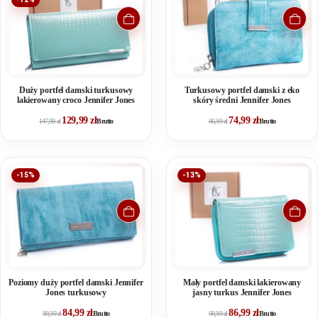
Duży portfel damski turkusowy
Turkusowy portfel damski z eko
lakierowany croco Jennifer Jones
skóry średni Jennifer Jones
129,99
zł
74,99
zł
147,99
zł
Brutto
86,99
zł
Brutto
-15%
-13%
Poziomy duży portfel damski Jennifer
Mały portfel damski lakierowany
Jones turkusowy
jasny turkus Jennifer Jones
84,99
zł
86,99
zł
99,99
zł
Brutto
99,99
zł
Brutto