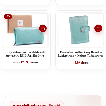
-6%
Duży lakierowany portfel damski
Eleganckie Etui Na Karty Damskie
turkusowy RFID Jennifer Jones
Lakierowane w Kolorze Turkusowym
129,99
zł
45,99
zł
137,99
zł
Brutto
Brutto
Poradnik zakupowy