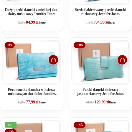
Duży portfel damski z miękkiej eko-
Średni lakierowany portfel damski
skóry turkusowy Jennifer Jones
turkusowy Jennifer Jones
84,99
zł
94,99
zł
99,99
zł
Brutto
114,99
zł
Brutto
-8%
-10%
Portmonetka damska w kolorze
Portfel damski skórzany
turkusowym eko skóra Jennifer
jasnoturkusowy Jennifer Jones
Jones
77,99
zł
129,99
zł
84,99
zł
Brutto
144,99
zł
Brutto
HIT
-14%
-12%