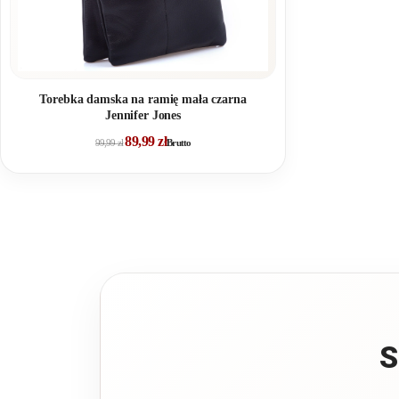
Torebka damska na ramię mała czarna
Jennifer Jones
89,99
zł
99,99
zł
Brutto
S