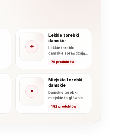
Lekkie torebki
damskie
✦
Lekkie torebki
damskie sprawdzają
się na co dzień,
76 produktów
podczas spacerów,
zakupów i wyjazdów.
W tej kategorii…
Miejskie torebki
damskie
✦
Damskie torebki
miejskie to głównie
średniej wielkości,
182 produktów
wygodne modele z
paskiem na ramię.
Miejska torebka, jak…