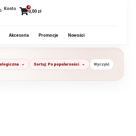
0
Konto
0,00
zł
Akcesoria
Promocje
Nowości
kologiczna
Sortuj: Po popularności
Wyczyść