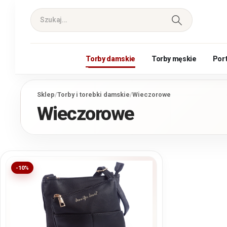
Torby damskie
Torby męskie
Por
Sklep
/
Torby i torebki damskie
/
Wieczorowe
Wieczorowe
-10%