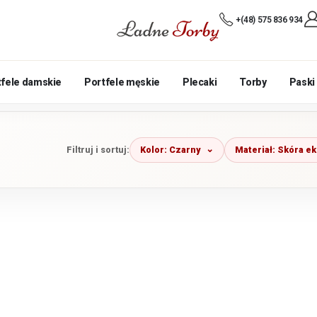
+(48) 575 836 934
tfele damskie
Portfele męskie
Plecaki
Torby
Paski
Kolor: Czarny
Materiał: Skóra e
Filtruj i sortuj: