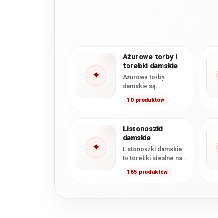
Ażurowe torby i
torebki damskie
✦
Ażurowe torby
damskie są
poszukiwanym
10 produktów
dodatkiem
galanteryjnym
szczególnie w
Listonoszki
okresie wiosennym i
damskie
letnim. Kojarzą się z…
✦
Listonoszki damskie
to torebki idealne na
co dzień. Są
165 produktów
wygodne, praktyczne i
modne. W naszym
sklepie…