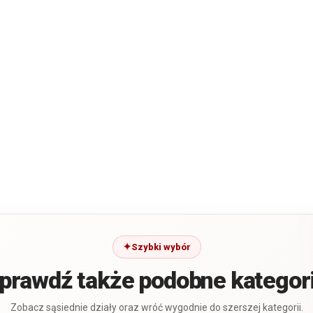
Szybki wybór
prawdź także podobne kategor
Zobacz sąsiednie działy oraz wróć wygodnie do szerszej kategorii.