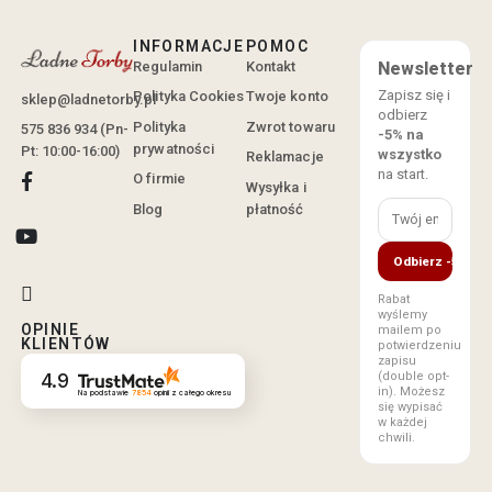
INFORMACJE
POMOC
Regulamin
Kontakt
Newsletter
Zapisz się i
Polityka Cookies
Twoje konto
sklep@ladnetorby.pl
odbierz
Polityka
Zwrot towaru
575 836 934 (Pn-
-5% na
prywatności
Pt: 10:00-16:00)
wszystko
Reklamacje
na start.
O firmie
Wysyłka i
Blog
płatność
Odbierz -5%
Rabat
wyślemy
OPINIE
mailem po
KLIENTÓW
potwierdzeniu
zapisu
(double opt-
4.9
in). Możesz
Na podstawie
7854
opinii
z całego okresu
się wypisać
w każdej
chwili.