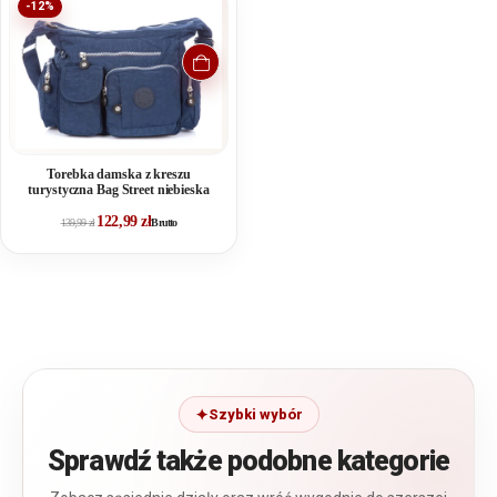
-12%
praktycznych kieszonek, uszyte starannie z mocnych,
wysokogatunkowych materiałów.
Torebka damska z kreszu
turystyczna Bag Street niebieska
122,99
zł
139,99
zł
Brutto
Szybki wybór
Sprawdź także podobne kategorie