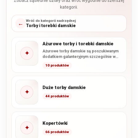
Zobacz sąsiednie działy oraz wróć wygodnie do szerszej
kategorii.
Wróć do kategorii nadrzędnej
←
Torby i torebki damskie
Ażurowe torby i torebki damskie
Ażurowe torby damskie są poszukiwanym
✦
dodatkiem galanteryjnym szczególnie w
okresie wiosennym i letnim. Kojarzą się z…
10 produktów
Duże torby damskie
✦
44 produktów
Kopertówki
✦
66 produktów