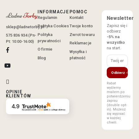
INFORMACJE
POMOC
Regulamin
Kontakt
Newsletter
Zapisz się i
Polityka Cookies
Twoje konto
sklep@ladnetorby.pl
odbierz
Polityka
Zwrot towaru
575 836 934 (Pn-
-5% na
prywatności
Pt: 10:00-16:00)
wszystko
Reklamacje
na start.
O firmie
Wysyłka i
Blog
płatność
Odbierz -5%
Rabat
wyślemy
OPINIE
mailem po
KLIENTÓW
potwierdzeniu
zapisu
(double opt-
4.9
in). Możesz
Na podstawie
7854
opinii
z całego okresu
się wypisać
w każdej
chwili.