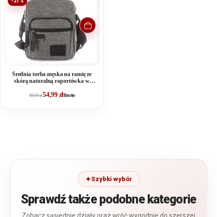
-21%
Średnia torba męska na ramię ze
skórą naturalną raportówka w
kolorze szarym Harold's
54,99
zł
69,99
zł
Brutto
Szybki wybór
Sprawdź także podobne kategorie
Zobacz sąsiednie działy oraz wróć wygodnie do szerszej