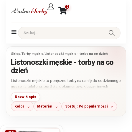
0
Sklep
/
Torby męskie
/
Listonoszki męskie - torby na co dzień
Listonoszki męskie - torby na co
dzień
Listonoszki męskie to poręczne torby na ramię do codziennego
noszenia telefonu, portfela, dokumentów, kluczy i innych
drobiazgów. Wybierz model skórzany lub materiałowy, a przed
Rozwiń opis
zakupem porównaj jego wymiary, układ kieszeni, sposób
zamykania i maksymalną długość regulowanego paska.
Kolor
Materiał
Sortuj: Po popularności