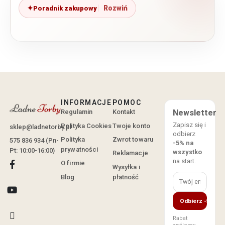
Poradnik zakupowy
INFORMACJE
POMOC
Regulamin
Kontakt
Newsletter
Zapisz się i
Polityka Cookies
Twoje konto
sklep@ladnetorby.pl
odbierz
Polityka
Zwrot towaru
575 836 934 (Pn-
-5% na
prywatności
Pt: 10:00-16:00)
wszystko
Reklamacje
na start.
O firmie
Wysyłka i
Blog
płatność
Odbierz -5%
Rabat