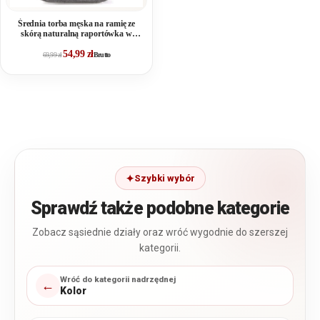
Średnia torba męska na ramię ze
skórą naturalną raportówka w
kolorze szarym Harold's
54,99
zł
69,99
zł
Brutto
Szybki wybór
Sprawdź także podobne kategorie
Zobacz sąsiednie działy oraz wróć wygodnie do szerszej
kategorii.
Wróć do kategorii nadrzędnej
←
Kolor