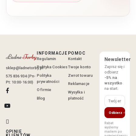
INFORMACJE
POMOC
Regulamin
Kontakt
Newsletter
Zapisz się i
Polityka Cookies
Twoje konto
sklep@ladnetorby.pl
odbierz
Polityka
Zwrot towaru
575 836 934 (Pn-
-5% na
prywatności
Pt: 10:00-16:00)
wszystko
Reklamacje
na start.
O firmie
Wysyłka i
Blog
płatność
Odbierz -5%
Rabat
wyślemy
OPINIE
mailem po
KLIENTÓW
potwierdzeniu