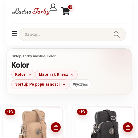
0
Sklep
/
Torby męskie
/
Kolor
Kolor
Kolor
Materiał: Kresz
Sortuj: Po popularności
Wyczyść
-9%
-9%