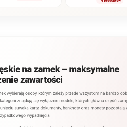
utrzymać zawartość na
14 produktów
modele wyposażo
swoim miejscu i
osobną bilonówkę
zapobiegają…
zamykaną…
męskie na zamek – maksymalne
enie zawartości
mek wybierają osoby, którym zależy przede wszystkim na bardzo do
j kategorii znajdują się wyłącznie modele, których główna część za
unięciu suwaka karty, dokumenty, banknoty oraz monety pozostają 
przypadkowego wypadnięcia.