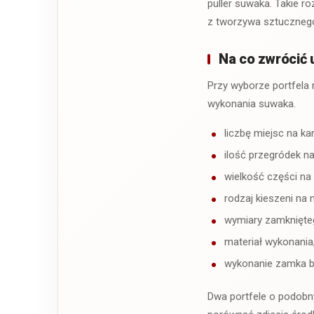
puller suwaka. Takie r
z tworzywa sztuczneg
Na co zwrócić 
Przy wyborze portfela 
wykonania suwaka.
liczbę miejsc na kar
ilość przegródek n
wielkość części na
rodzaj kieszeni na 
wymiary zamknięteg
materiał wykonania
wykonanie zamka b
Dwa portfele o podobn