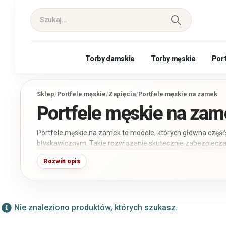
Torby damskie
Torby męskie
Por
Sklep
/
Portfele męskie
/
Zapięcia
/
Portfele męskie na zamek
Portfele męskie na zam
Portfele męskie na zamek to modele, których główna czę
błyskawicznym. Takie rozwiązanie skutecznie zabezpiecza 
monety przed przypadkowym wysunięciem się z wnętrza por
Rozwiń opis
sprawdza się podczas codziennego użytkowania oraz noszen
lub plecaku.
Nie znaleziono produktów, których szukasz.