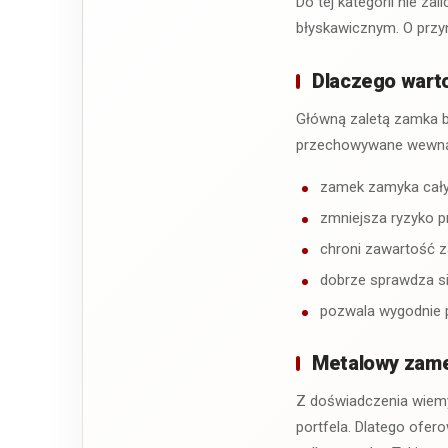
Do tej kategorii nie za
błyskawicznym. O przyn
Dlaczego warto
Główną zaletą zamka bł
przechowywane wewnąt
zamek zamyka cały 
zmniejsza ryzyko p
chroni zawartość z
dobrze sprawdza si
pozwala wygodnie 
Metalowy zame
Z doświadczenia wiem
portfela. Dlatego ofe