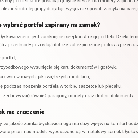
liczamy portfeli, które posiadają jedynie kieszeń na monety zapinan
ależności do tej grupy decyduje wyłącznie sposób zamykania całego
 wybrać portfel zapinany na zamek?
yskawicznego jest zamknięcie całej konstrukcji portfela. Dzięki te
rz przedmioty pozostają dobrze zabezpieczone podczas przenosz
portfel,
rzypadkowego wysunięcia się kart, dokumentów i gotówki,
arówno w małych, jak i większych modelach,
ę podczas noszenia portfela w torbie, saszetce lub plecaku,
przechowywać również paragony, monety oraz drobne dokumenty.
k ma znaczenie
y, że jakość zamka błyskawicznego ma duży wpływ na komfort cod
rowane przez nas modele wyposażone są w metalowy zamek błyskaw