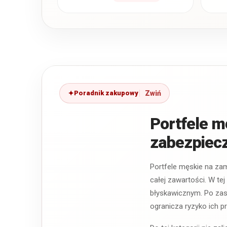
posiadają zewnętrznego
zatrzasku ani zamka
zamykającego główną…
Poradnik zakupowy
Portfele 
zabezpiecz
Portfele męskie na za
całej zawartości. W te
błyskawicznym. Po zas
ogranicza ryzyko ich 