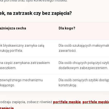
ka portfela oraz opis konkretnego modelu.
ek, na zatrzask czy bez zapięcia?
ażniejsza cecha
Dla kogo?
k błyskawiczny zamyka całą
Dla osób szukających maksymal
rukcję portfela.
zawartości.
na część zamykana zatrzaskiem
Dla osób chcących połączyć szyb
aseczkiem.
dodatkowym zabezpieczeniem.
 zewnętrznego mechanizmu
Dla osób ceniących szybki dostęp
kającego.
konstrukcję.
rodzaju zapięcia, zobacz również
portfele męskie
,
portfele męski
zapięcia
.