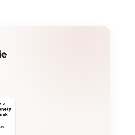
ie
e z
onety
amek
ety
k to