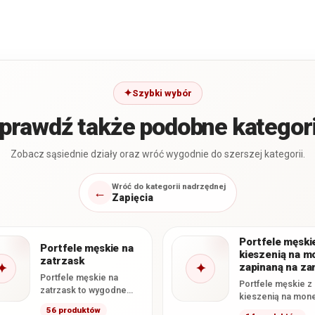
Szybki wybór
prawdź także podobne kategor
Zobacz sąsiednie działy oraz wróć wygodnie do szerszej kategorii.
Wróć do kategorii nadrzędnej
←
Zapięcia
Portfele męski
Portfele męskie na
kieszenią na m
zatrzask
✦
✦
zapinaną na z
Portfele męskie na
Portfele męskie z
zatrzask to wygodne
kieszenią na mon
modele, które pomagają
zapinaną na zame
56 produktów