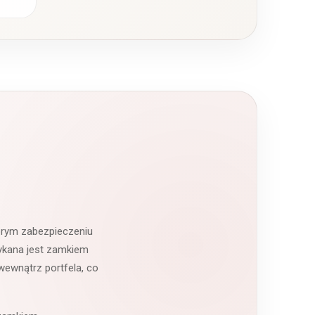
ne w
brym zabezpieczeniu
mykana jest zamkiem
wewnątrz portfela, co