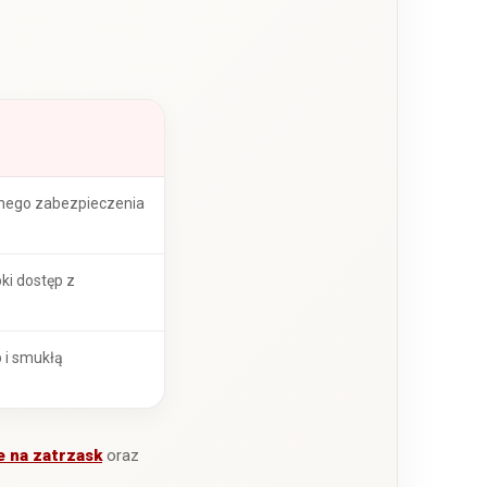
nego zabezpieczenia
ki dostęp z
 i smukłą
e na zatrzask
oraz