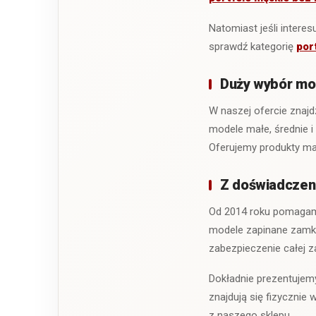
Natomiast jeśli intere
sprawdź kategorię
por
Duży wybór mo
W naszej ofercie znajd
modele małe, średnie i
Oferujemy produkty mar
Z doświadczeni
Od 2014 roku pomagamy
modele zapinane zamki
zabezpieczenie całej z
Dokładnie prezentujemy
znajdują się fizyczni
z naszego sklepu.