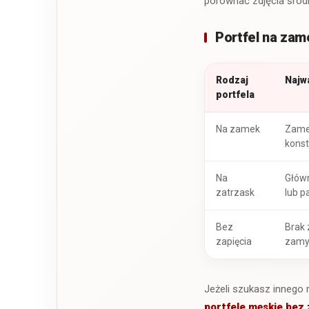
porównać zdjęcia środ
Portfel na zam
Rodzaj
Najw
portfela
Na zamek
Zame
konst
Na
Głów
zatrzask
lub p
Bez
Brak
zapięcia
zamy
Jeżeli szukasz innego 
portfele męskie bez 