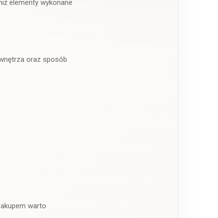
 niż elementy wykonane
d wnętrza oraz sposób
 zakupem warto