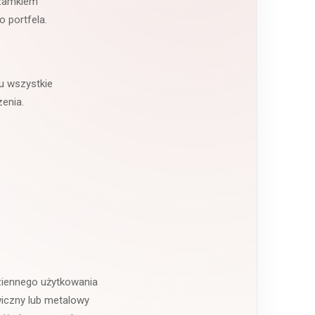
ą zamkiem
 portfela.
mu wszystkie
enia.
ziennego użytkowania
iczny lub metalowy