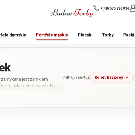
+(48) 575 836 934
tfele damskie
Portfele męskie
Plecaki
Torby
Paski
ek
Kolor: Brązowy
Filtruj i sortuj:
ść zamykana jest zamkiem
karty, dokumenty, banknoty i
tfela, dlatego świetnie
ia portfela w torbie, saszetce