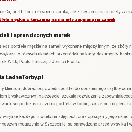
suje Cię portfel bez głównego zamka, ale z kieszenią na monety za
tfele męskie z kieszenią na monety zapinaną na zamek
.
deli i sprawdzonych marek
ziesz portfele męskie na zamek wykonane między innymi ze skóry n
 większe, o różnych układach przegródek na karty, dokumenty, bankn
ek WILD, Paolo Peruzzi, J Jones i Franko.
a ŁadneTorby.pl
 klientom dobrać odpowiedni portfel do codziennego użytkowania.
em błyskawicznym najczęściej szukają rozwiązania zapewniająceg
awartości podczas noszenia portfela w torbie, saszetce lub plecaku.
 wnętrze każdego modelu na zdjęciach oraz opisujemy jego układ. 
e w naszym magazynie w Szczecinie, są sprawdzane przed wysyłką i 