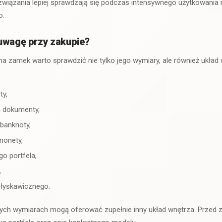
ozwiązania lepiej sprawdzają się podczas intensywnego użytkowania
o.
uwagę przy zakupie?
na zamek warto sprawdzić nie tylko jego wymiary, ale również ukła
ty,
a dokumenty,
 banknoty,
monety,
o portfela,
,
łyskawicznego.
ych wymiarach mogą oferować zupełnie inny układ wnętrza. Przed