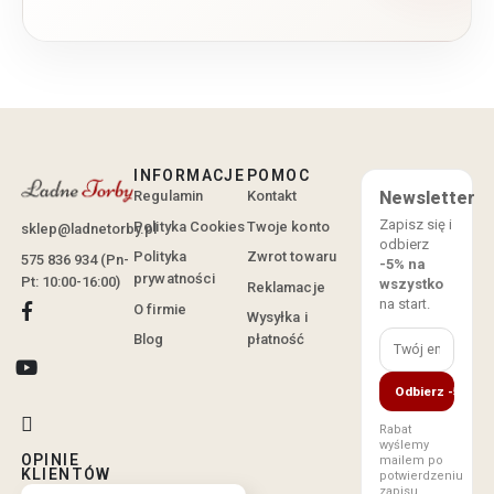
INFORMACJE
POMOC
Regulamin
Kontakt
Newsletter
Zapisz się i
Polityka Cookies
Twoje konto
sklep@ladnetorby.pl
odbierz
Polityka
Zwrot towaru
575 836 934 (Pn-
-5% na
prywatności
Pt: 10:00-16:00)
wszystko
Reklamacje
na start.
O firmie
Wysyłka i
Blog
płatność
Odbierz -5%
Rabat
wyślemy
OPINIE
mailem po
KLIENTÓW
potwierdzeniu
zapisu