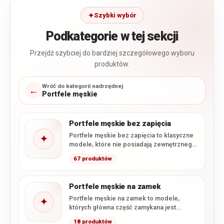
Szybki wybór
Podkategorie w tej sekcji
Przejdź szybciej do bardziej szczegółowego wyboru
produktów.
Wróć do kategorii nadrzędnej
←
Portfele męskie
Portfele męskie bez zapięcia
Portfele męskie bez zapięcia to klasyczne
✦
modele, które nie posiadają zewnętrznego
zatrzasku ani zamka zamykającego
67 produktów
główną…
Portfele męskie na zamek
Portfele męskie na zamek to modele,
✦
których główna część zamykana jest
zamkiem błyskawicznym. Takie rozwiązanie
18 produktów