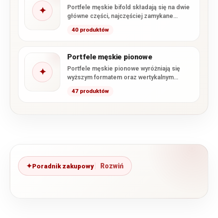
Portfele męskie bifold składają się na dwie
✦
główne części, najczęściej zamykane
podobnie jak książka. Taka konstrukcja…
40 produktów
Portfele męskie pionowe
Portfele męskie pionowe wyróżniają się
✦
wyższym formatem oraz wertykalnym
układem kart i przegródek. W kategorii
47 produktów
znajdują…
Poradnik zakupowy