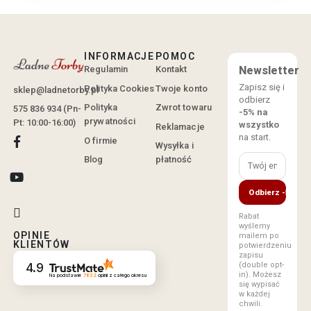
INFORMACJE
POMOC
Regulamin
Kontakt
Newsletter
Zapisz się i
Polityka Cookies
Twoje konto
sklep@ladnetorby.pl
odbierz
Polityka
Zwrot towaru
575 836 934 (Pn-
-5% na
prywatności
Pt: 10:00-16:00)
wszystko
Reklamacje
na start.
O firmie
Wysyłka i
Blog
płatność
Odbierz -5%
Rabat
wyślemy
OPINIE
mailem po
KLIENTÓW
potwierdzeniu
zapisu
4.9
(double opt-
in). Możesz
Na podstawie
7832
opinii
z całego okresu
się wypisać
w każdej
chwili.