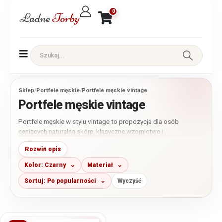
0
Sklep
/
Portfele męskie
/
Portfele męskie vintage
Portfele męskie vintage
Portfele męskie w stylu vintage to propozycja dla osób
ceniących naturalną skórę, klasyczne wzornictwo i
ponadczasowy charakter galanterii. W tej kategorii znajdziesz
Rozwiń opis
przede wszystkim modele wykonane ze skóry naturalnej o
wyrazistej fakturze i charakterystycznym wykończeniu
Kolor: Czarny
Materiał
inspirowanym klasycznym rzemiosłem. Dostępne są portfele
małe, średnie i większe, w odcieniach brązu, koniaku, czerni
Sortuj: Po popularności
Wyczyść
oraz szarości.