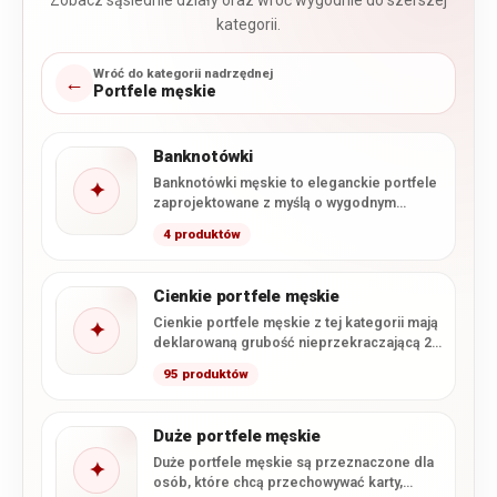
Zobacz sąsiednie działy oraz wróć wygodnie do szerszej
kategorii.
Wróć do kategorii nadrzędnej
←
Portfele męskie
Banknotówki
Banknotówki męskie to eleganckie portfele
✦
zaprojektowane z myślą o wygodnym
przechowywaniu banknotów, kart i
4 produktów
najważniejszych dokumentów.…
Cienkie portfele męskie
Cienkie portfele męskie z tej kategorii mają
✦
deklarowaną grubość nieprzekraczającą 2
cm. Smukła konstrukcja ułatwia wygodne…
95 produktów
Duże portfele męskie
Duże portfele męskie są przeznaczone dla
✦
osób, które chcą przechowywać karty,