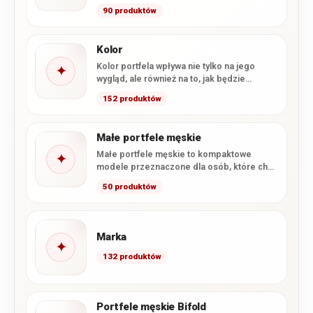
gotówkę i dokumenty w formacie…
90 produktów
Kolor
Kolor portfela wpływa nie tylko na jego
✦
wygląd, ale również na to, jak będzie
komponował się…
152 produktów
Małe portfele męskie
Małe portfele męskie to kompaktowe
✦
modele przeznaczone dla osób, które chcą
wygodnie nosić najpotrzebniejsze karty,
50 produktów
banknoty…
Marka
✦
132 produktów
Portfele męskie Bifold