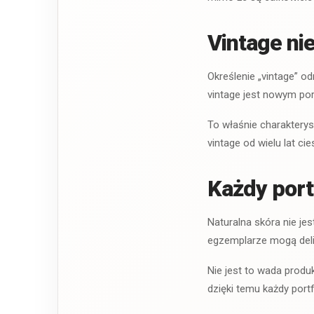
Vintage ni
Określenie „vintage” o
vintage jest nowym por
To właśnie charakterys
vintage od wielu lat c
Każdy port
Naturalna skóra nie j
egzemplarze mogą delik
Nie jest to wada produk
dzięki temu każdy port