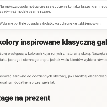
Największą popularnością cieszą się odcienie koniaku, brązu i ciemnego
są również modele czarne i szare.
Wybrane portfele posiadają dodatkową ochronę kart zbliżeniowych.
kolory inspirowane klasyczną gal
ęściej występują w kolorach kojarzonych z naturalną skórą. Najwięks
niaku, jasnego i ciemnego brązu, jednak wielu klientów wybiera równ
sować zarówno do codziennych stylizacji, jak i bardziej eleganckieg
ersalnym dodatkiem przez wiele lat.
ntage na prezent