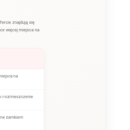
ercie znajdują się
ące więcej miejsca na
miejsca na
n i rozmieszczenie
kane zamkiem