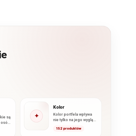
ie
Kolor
Kolor portfela wpływa
✦
kie są
nie tylko na jego wygląd,
 osób,
ale również na to, jak
152 produktów
będzie komponował
ty,