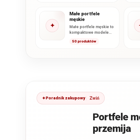
przechowywaniu
banknotów, kart i
najważniejszych
Małe portfele
dokumentów.…
męskie
✦
Małe portfele męskie to
kompaktowe modele
przeznaczone dla osób,
50 produktów
które chcą wygodnie
nosić najpotrzebniejsze
karty, banknoty…
Poradnik zakupowy
Portfele mę
przemija