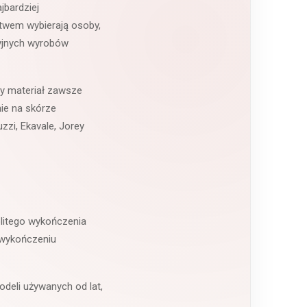
jbardziej
ctwem wybierają osoby,
cyjnych wyrobów
ny materiał zawsze
ie na skórze
zzi, Ekavale, Jorey
nolitego wykończenia
z wykończeniu
odeli używanych od lat,