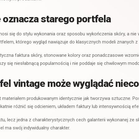
e oznacza starego portfela
dnosi się do stylu wykonania oraz sposobu wykończenia skóry, a nie 
tfelem, którego wygląd nawiązuje do klasycznych modeli znanych z 
tyczna faktura skóry, stonowane kolory oraz ponadczasowe wzornic
ieszy się niesłabnącą popularnością i nie poddaje się chwilowym m
fel vintage może wyglądać nieco
est materiałem produkowanym identycznie jak tworzywa sztuczne. P
atnie różnić się odcieniem, układem faktury lub intensywnością efek
tu, lecz jedna z charakterystycznych cech galanterii wykonanej ze s
fel ma swój indywidualny charakter.