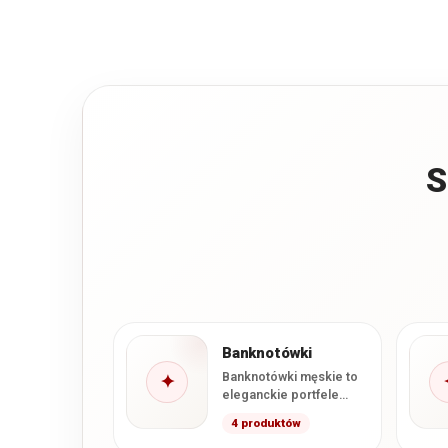
S
Banknotówki
Banknotówki męskie to
✦
eleganckie portfele
zaprojektowane z myślą
4 produktów
o wygodnym