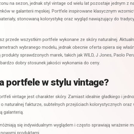
onu na sezon, jednak styl vintage od wielu lat pozostaje jednym z na
ków w galanterii męskiej. Portfele inspirowane klasycznym wzorni
materiały, stonowaną kolorystykę oraz wygląd nawiązujący do trady
iesz przede wszystkim portfele wykonane ze skóry naturalnej. Aktual
ametrach wybranego modelu, jednak obecnie oferta opiera się właśn
ą produkty sprawdzonych marek, takich jak WILD, J Jones, Paolo Peru
 bardzo dobry stosunek jakości wykonania do ceny.
a portfele w stylu vintage?
tfeli vintage jest charakter skóry. Zamiast idealnie gładkiego i jed
o naturalnej fakturze, subtelnych przejściach kolorystycznych ora
 galanterią.
yróżniają się indywidualnym wyglądem i często sprawiają wrażenie m
 nowymi produktami.