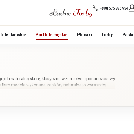
+(48) 575 836 934
tfele damskie
Portfele męskie
Plecaki
Torby
Paski
niących naturalną skórę, klasyczne wzornictwo i ponadczasowy
zystkim modele wykonane ze skóry naturalnej o wyrazistej
klasycznym rzemiosłem. Dostępne są portfele małe, średnie
.