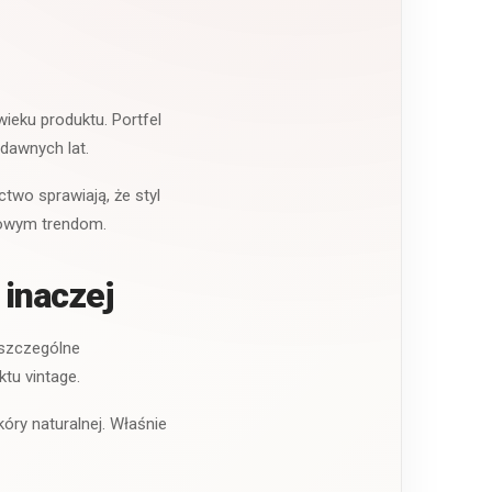
wieku produktu. Portfel
dawnych lat.
two sprawiają, że styl
odowym trendom.
 inaczej
oszczególne
tu vintage.
kóry naturalnej. Właśnie