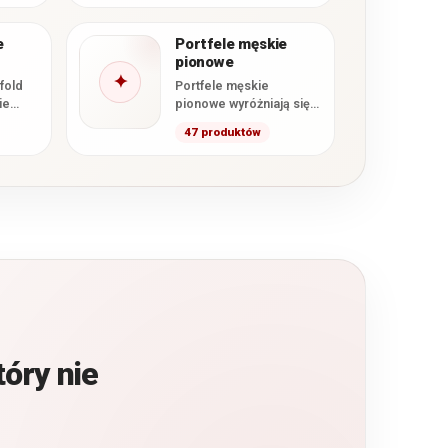
się…
nty w
e
Portfele męskie
pionowe
✦
fold
Portfele męskie
ie
pionowe wyróżniają się
wyższym formatem oraz
47 produktów
kane
wertykalnym układem
żka.
kart i przegródek. W
…
kategorii znajdują…
tóry nie