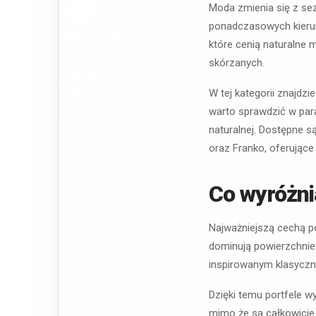
Moda zmienia się z sez
ponadczasowych kierun
które cenią naturalne 
skórzanych.
W tej kategorii znajdz
warto sprawdzić w par
naturalnej. Dostępne s
oraz Franko, oferujące
Co wyróżni
Najważniejszą cechą por
dominują powierzchnie 
inspirowanym klasyczną
Dzięki temu portfele w
mimo że są całkowicie