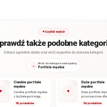
Szybki wybór
prawdź także podobne kategor
Zobacz sąsiednie działy oraz wróć wygodnie do szerszej kategorii.
Wróć do kategorii nadrzędnej
←
Portfele męskie
Cienkie portfele
Duże portfele
męskie
męskie
✦
✦
Cienkie portfele męskie
Duże portfele męs
z tej kategorii mają
przeznaczone dla
deklarowaną grubość
które chcą
95 produktów
90 produktów
nieprzekraczającą 2 cm.
przechowywać kar