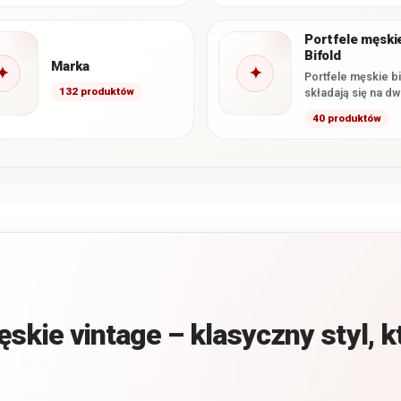
Smukła konstrukcja
gotówkę i dokume
ułatwia wygodne…
formacie…
Portfele męski
Bifold
Marka
✦
✦
Portfele męskie bi
132 produktów
składają się na dw
główne części,
40 produktów
najczęściej zamy
podobnie jak ksią
Taka konstrukcja
skie vintage – klasyczny styl, k