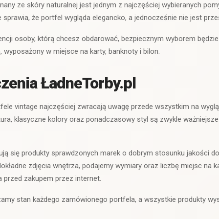
nany ze skóry naturalnej jest jednym z najczęściej wybieranych pom
 sprawia, że portfel wygląda elegancko, a jednocześnie nie jest prz
erencji osoby, którą chcesz obdarować, bezpiecznym wyborem będzi
wyposażony w miejsce na karty, banknoty i bilon.
zenia ŁadneTorby.pl
rtfele vintage najczęściej zwracają uwagę przede wszystkim na wyglą
ura, klasyczne kolory oraz ponadczasowy styl są zwykle ważniejsze
dują się produkty sprawdzonych marek o dobrym stosunku jakości do
kładne zdjęcia wnętrza, podajemy wymiary oraz liczbę miejsc na ka
 przed zakupem przez internet.
amy stan każdego zamówionego portfela, a wszystkie produkty wy