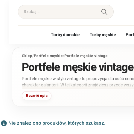
Torby damskie
Torby męskie
Por
Sklep
/
Portfele męskie
/
Portfele męskie vintage
Portfele męskie vintage
Portfele męskie w stylu vintage to propozycja dla osób ce
charakter galanterii. W tej kategorii znajdziesz przede ws
fakturze i charakterystycznym wykończeniu inspirowanym 
Rozwiń opis
i większe, w odcieniach brązu, koniaku, czerni oraz szarości
Nie znaleziono produktów, których szukasz.