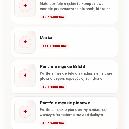
Małe portfele męskie to kompaktowe
✦
modele przeznaczone dla osób, które chcą
wygodnie nosić najpotrzebniejsze karty,
49 produktów
banknoty…
Marka
✦
131 produktów
Portfele męskie Bifold
Portfele męskie bifold składają się na dwie
✦
główne części, najczęściej zamykane
podobnie jak książka. Taka konstrukcja…
40 produktów
Portfele męskie pionowe
Portfele męskie pionowe wyróżniają się
✦
wyższym formatem oraz wertykalnym
układem kart i przegródek. W kategorii
46 produktów
znajdują…