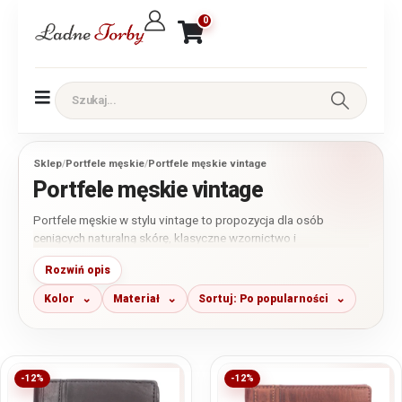
0
Sklep
/
Portfele męskie
/
Portfele męskie vintage
Portfele męskie vintage
Portfele męskie w stylu vintage to propozycja dla osób
ceniących naturalną skórę, klasyczne wzornictwo i
ponadczasowy charakter galanterii. W tej kategorii znajdziesz
Rozwiń opis
przede wszystkim modele wykonane ze skóry naturalnej o
wyrazistej fakturze i charakterystycznym wykończeniu
Kolor
Materiał
Sortuj: Po popularności
inspirowanym klasycznym rzemiosłem. Dostępne są portfele
małe, średnie i większe, w odcieniach brązu, koniaku, czerni
oraz szarości.
-12%
-12%