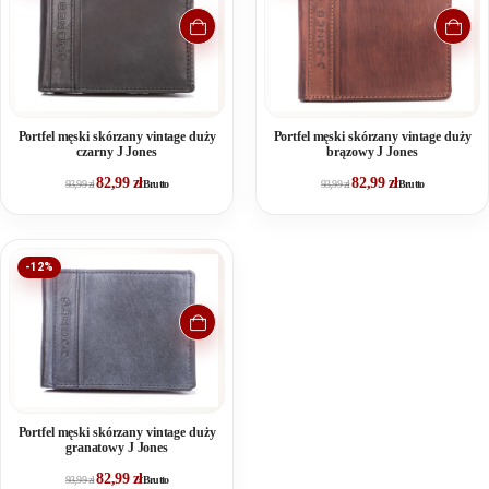
Portfel męski skórzany vintage duży
Portfel męski skórzany vintage duży
czarny J Jones
brązowy J Jones
82,99
zł
82,99
zł
93,99
zł
Brutto
93,99
zł
Brutto
-12%
Portfel męski skórzany vintage duży
granatowy J Jones
82,99
zł
93,99
zł
Brutto