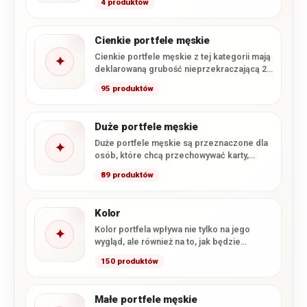
4 produktów
najważniejszych dokumentów.…
Cienkie portfele męskie
Cienkie portfele męskie z tej kategorii mają
✦
deklarowaną grubość nieprzekraczającą 2
cm. Smukła konstrukcja ułatwia wygodne…
95 produktów
Duże portfele męskie
Duże portfele męskie są przeznaczone dla
✦
osób, które chcą przechowywać karty,
gotówkę i dokumenty w formacie…
89 produktów
Kolor
Kolor portfela wpływa nie tylko na jego
✦
wygląd, ale również na to, jak będzie
komponował się…
150 produktów
Małe portfele męskie