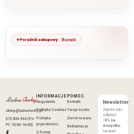
Poradnik zakupowy
INFORMACJE
POMOC
Regulamin
Kontakt
Newsletter
Zapisz się i
Polityka Cookies
Twoje konto
sklep@ladnetorby.pl
odbierz
Polityka
Zwrot towaru
575 836 934 (Pn-
-5% na
prywatności
Pt: 10:00-16:00)
wszystko
Reklamacje
na start.
O firmie