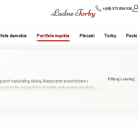
+(48) 575 836 934
tfele damskie
Portfele męskie
Plecaki
Torby
Paski
Filtruj i sortuj:
ących naturalną skórę, klasyczne wzornictwo i
ziesz przede wszystkim modele wykonane ze skóry
ykończeniu inspirowanym klasycznym rzemiosłem.
rązu, koniaku, czerni oraz szarości.