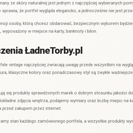
nany ze skóry naturalnej jest jednym z najczęściej wybieranych pom
 sprawia, że portfel wygląda elegancko, a jednocześnie nie jest prz
erencji osoby, którą chcesz obdarować, bezpiecznym wyborem będzi
wyposażony w miejsce na karty, banknoty i bilon.
zenia ŁadneTorby.pl
rtfele vintage najczęściej zwracają uwagę przede wszystkim na wyglą
ura, klasyczne kolory oraz ponadczasowy styl są zwykle ważniejsze
dują się produkty sprawdzonych marek o dobrym stosunku jakości do
kładne zdjęcia wnętrza, podajemy wymiary oraz liczbę miejsc na ka
 przed zakupem przez internet.
amy stan każdego zamówionego portfela, a wszystkie produkty wy