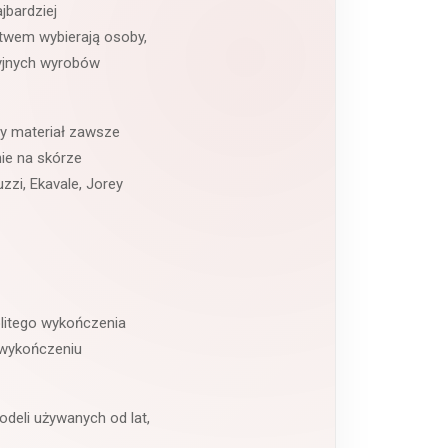
jbardziej
ctwem wybierają osoby,
cyjnych wyrobów
ny materiał zawsze
ie na skórze
zzi, Ekavale, Jorey
nolitego wykończenia
z wykończeniu
odeli używanych od lat,