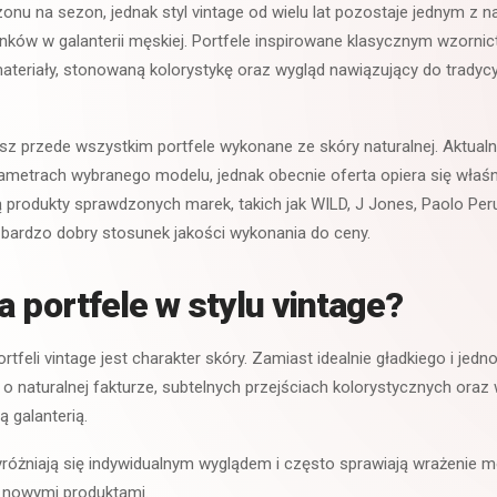
onu na sezon, jednak styl vintage od wielu lat pozostaje jednym z na
ków w galanterii męskiej. Portfele inspirowane klasycznym wzorni
materiały, stonowaną kolorystykę oraz wygląd nawiązujący do trady
iesz przede wszystkim portfele wykonane ze skóry naturalnej. Aktual
ametrach wybranego modelu, jednak obecnie oferta opiera się właśn
ą produkty sprawdzonych marek, takich jak WILD, J Jones, Paolo Peru
 bardzo dobry stosunek jakości wykonania do ceny.
a portfele w stylu vintage?
tfeli vintage jest charakter skóry. Zamiast idealnie gładkiego i jed
o naturalnej fakturze, subtelnych przejściach kolorystycznych ora
 galanterią.
yróżniają się indywidualnym wyglądem i często sprawiają wrażenie m
 nowymi produktami.