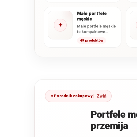
przechowywaniu
banknotów, kart i
najważniejszych
Małe portfele
dokumentów.…
męskie
✦
Małe portfele męskie
to kompaktowe
modele
49 produktów
przeznaczone dla
osób, które chcą
wygodnie nosić
najpotrzebniejsze
karty, banknoty…
Poradnik zakupowy
Portfele mę
przemija