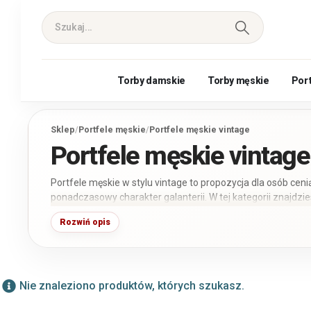
Torby damskie
Torby męskie
Por
Sklep
/
Portfele męskie
/
Portfele męskie vintage
Portfele męskie vintage
Portfele męskie w stylu vintage to propozycja dla osób ceni
ponadczasowy charakter galanterii. W tej kategorii znajd
naturalnej o wyrazistej fakturze i charakterystycznym w
Rozwiń opis
Dostępne są portfele małe, średnie i większe, w odcieniach b
Nie znaleziono produktów, których szukasz.