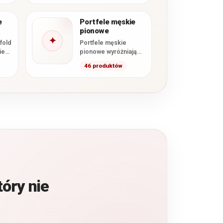
komponował się…
nty
e
Portfele męskie
pionowe
✦
fold
Portfele męskie
ie
pionowe wyróżniają
się wyższym
46 produktów
kane
formatem oraz
żka.
wertykalnym układem
…
kart i przegródek. W
kategorii znajdują…
tóry nie