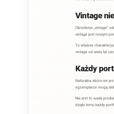
Vintage ni
Określenie „vintage” o
vintage jest nowym por
To właśnie charakterys
vintage od wielu lat c
Każdy port
Naturalna skóra nie j
egzemplarze mogą delik
Nie jest to wada produk
dzięki temu każdy port