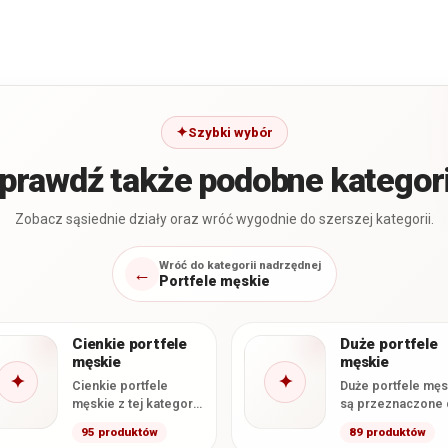
Szybki wybór
prawdź także podobne kategor
Zobacz sąsiednie działy oraz wróć wygodnie do szerszej kategorii.
Wróć do kategorii nadrzędnej
←
Portfele męskie
Cienkie portfele
Duże portfele
męskie
męskie
✦
✦
Cienkie portfele
Duże portfele męs
męskie z tej kategorii
są przeznaczone 
mają deklarowaną
osób, które chcą
95 produktów
89 produktów
grubość
przechowywać kar