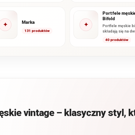
nieprzekraczającą 2
gotówkę i dokume
cm. Smukła
w formacie…
Portfele męski
konstrukcja ułatwia
Bifold
wygodne…
Marka
✦
✦
Portfele męskie bi
131 produktów
składają się na dw
główne części,
40 produktów
najczęściej zamy
podobnie jak ksią
Taka konstrukcja
skie vintage – klasyczny styl, k