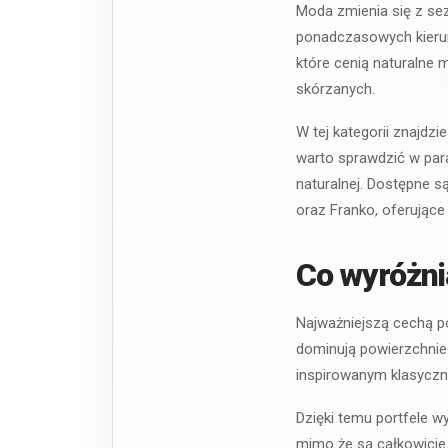
Moda zmienia się z sez
ponadczasowych kierun
które cenią naturalne 
skórzanych.
W tej kategorii znajdz
warto sprawdzić w par
naturalnej. Dostępne s
oraz Franko, oferujące
Co wyróżni
Najważniejszą cechą por
dominują powierzchnie 
inspirowanym klasyczną
Dzięki temu portfele w
mimo że są całkowicie