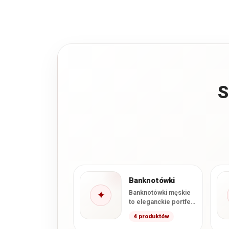
S
Banknotówki
Banknotówki męskie
✦
to eleganckie portfele
zaprojektowane z
4 produktów
myślą o wygodnym