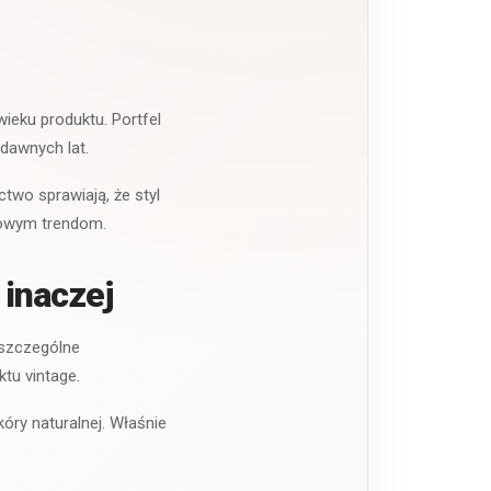
wieku produktu. Portfel
dawnych lat.
two sprawiają, że styl
odowym trendom.
 inaczej
oszczególne
tu vintage.
kóry naturalnej. Właśnie