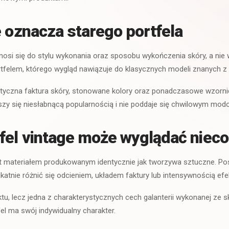
e oznacza starego portfela
dnosi się do stylu wykonania oraz sposobu wykończenia skóry, a nie 
tfelem, którego wygląd nawiązuje do klasycznych modeli znanych z 
tyczna faktura skóry, stonowane kolory oraz ponadczasowe wzornic
ieszy się niesłabnącą popularnością i nie poddaje się chwilowym m
fel vintage może wyglądać nieco
est materiałem produkowanym identycznie jak tworzywa sztuczne. P
atnie różnić się odcieniem, układem faktury lub intensywnością efek
tu, lecz jedna z charakterystycznych cech galanterii wykonanej ze s
fel ma swój indywidualny charakter.