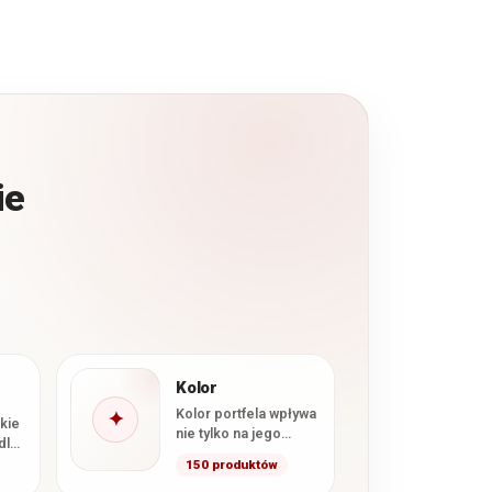
ie
Kolor
Kolor portfela wpływa
✦
kie
nie tylko na jego
dla
wygląd, ale również na
150 produktów
to, jak będzie
ty,