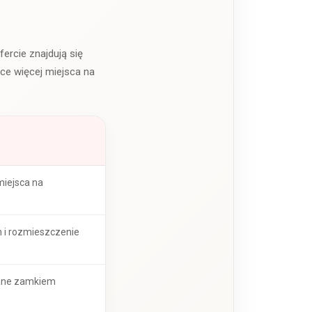
ercie znajdują się
ące więcej miejsca na
miejsca na
n i rozmieszczenie
kane zamkiem