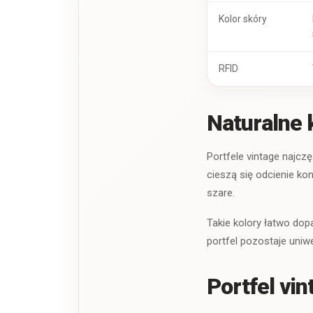
Kolor skóry
RFID
Naturalne 
Portfele vintage najcz
cieszą się odcienie ko
szare.
Takie kolory łatwo dopa
portfel pozostaje uniw
Portfel vi