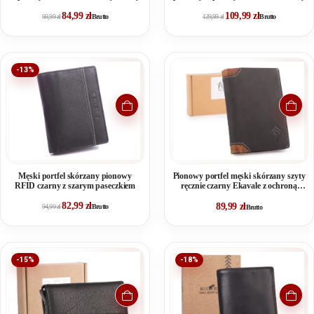
84,99
zł
109,99
zł
99,99
zł
Brutto
129,99
zł
Brutto
-13%
Męski portfel skórzany pionowy
Pionowy portfel męski skórzany szyty
RFID czarny z szarym paseczkiem
ręcznie czarny Ekavale z ochroną
RFID
82,99
zł
89,99
zł
94,99
zł
Brutto
Brutto
-15%
-18%