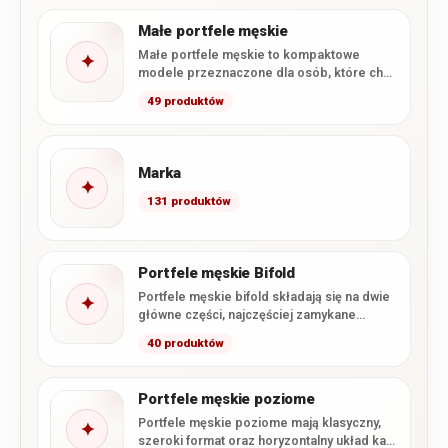
Małe portfele męskie
Małe portfele męskie to kompaktowe
✦
modele przeznaczone dla osób, które chcą
wygodnie nosić najpotrzebniejsze karty,
49 produktów
banknoty…
Marka
✦
131 produktów
Portfele męskie Bifold
Portfele męskie bifold składają się na dwie
✦
główne części, najczęściej zamykane
podobnie jak książka. Taka konstrukcja…
40 produktów
Portfele męskie poziome
Portfele męskie poziome mają klasyczny,
✦
szeroki format oraz horyzontalny układ kart