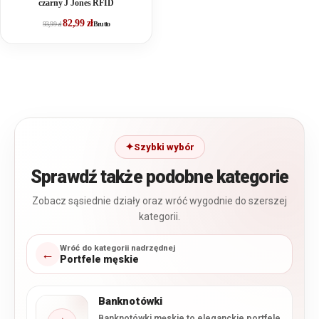
czarny J Jones RFID
82,99
zł
93,99
zł
Brutto
Szybki wybór
Sprawdź także podobne kategorie
Zobacz sąsiednie działy oraz wróć wygodnie do szerszej
kategorii.
Wróć do kategorii nadrzędnej
←
Portfele męskie
Banknotówki
Banknotówki męskie to eleganckie portfele