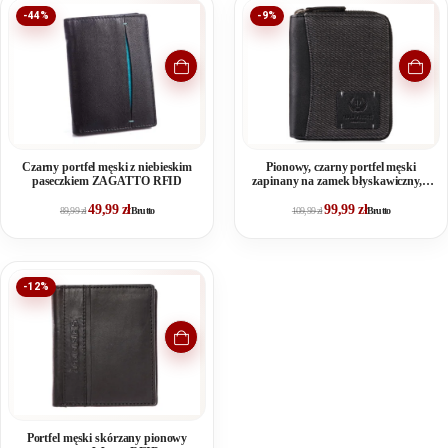
-44%
-9%
Czarny portfel męski z niebieskim
Pionowy, czarny portfel męski
paseczkiem ZAGATTO RFID
zapinany na zamek błyskawiczny, z
canvasu i skóry
49,99
zł
99,99
zł
89,99
zł
Brutto
109,99
zł
Brutto
-12%
Portfel męski skórzany pionowy