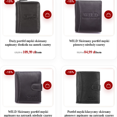
-13%
-15%
Duży portfel męski skórzany
WILD Skórzany portfel męski
zapinany dookoła na zamek czarny
pionowy nieduży czarny
109,99
zł
84,99
zł
126,99
zł
Brutto
99,99
zł
Brutto
-15%
-15%
WILD Skórzany portfel męski
Portfel męski klasyczny skórzany
zapinany na zatrzask nieduży czarny
pionowy zapinany na zatrzask czarny