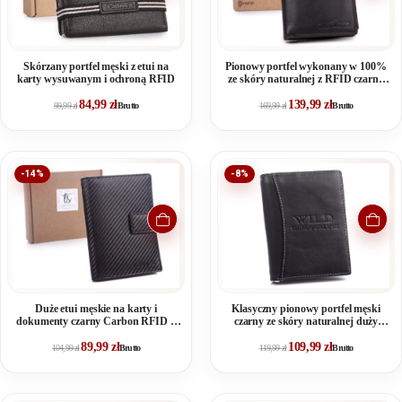
Skórzany portfel męski z etui na
Pionowy portfel wykonany w 100%
karty wysuwanym i ochroną RFID
ze skóry naturalnej z RFID czarny
Blue Burry
84,99
zł
139,99
zł
99,99
zł
Brutto
169,99
zł
Brutto
-14%
-8%
Duże etui męskie na karty i
Klasyczny pionowy portfel męski
dokumenty czarny Carbon RFID J
czarny ze skóry naturalnej duży
Jones
WILD
89,99
zł
109,99
zł
104,99
zł
Brutto
119,99
zł
Brutto