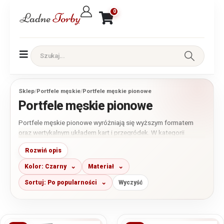
0
Sklep
/
Portfele męskie
/
Portfele męskie pionowe
Portfele męskie pionowe
Portfele męskie pionowe wyróżniają się wyższym formatem
oraz wertykalnym układem kart i przegródek. W kategorii
znajdują się małe, średnie i duże modele – klasyczne bez
Rozwiń opis
zapięcia, zapinane na zatrzask albo zamykane na zamek
błyskawiczny. Przed zakupem warto porównać dokładne
Kolor: Czarny
Materiał
wymiary, liczbę miejsc na karty, układ bilonówki i informację o
ochronie RFID.
Sortuj: Po popularności
Wyczyść