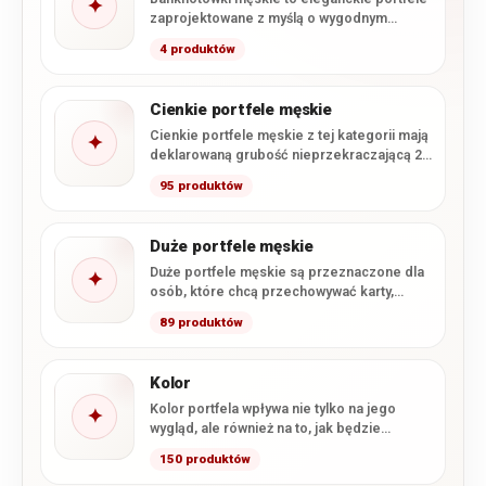
✦
zaprojektowane z myślą o wygodnym
przechowywaniu banknotów, kart i
4 produktów
najważniejszych dokumentów.…
Cienkie portfele męskie
Cienkie portfele męskie z tej kategorii mają
✦
deklarowaną grubość nieprzekraczającą 2
cm. Smukła konstrukcja ułatwia wygodne…
95 produktów
Duże portfele męskie
Duże portfele męskie są przeznaczone dla
✦
osób, które chcą przechowywać karty,
gotówkę i dokumenty w formacie…
89 produktów
Kolor
Kolor portfela wpływa nie tylko na jego
✦
wygląd, ale również na to, jak będzie
komponował się…
150 produktów