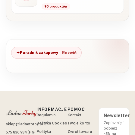
i dokumentów. Po otwarciu wnętrze…
90 produktów
Poradnik zakupowy
INFORMACJE
POMOC
Regulamin
Kontakt
Newsletter
Zapisz się i
Polityka Cookies
Twoje konto
sklep@ladnetorby.pl
odbierz
Polityka
Zwrot towaru
575 836 934 (Pn-
-5% na