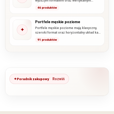
wyższym formatem oraz wertykalnym
układem kart i przegródek. W kategorii
46 produktów
znajdują…
Portfele męskie poziome
Portfele męskie poziome mają klasyczny,
✦
szeroki format oraz horyzontalny układ kart
i dokumentów. Po otwarciu wnętrze…
91 produktów
Poradnik zakupowy