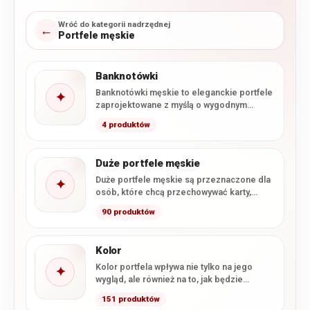
Wróć do kategorii nadrzędnej
←
Portfele męskie
Banknotówki
Banknotówki męskie to eleganckie portfele
✦
zaprojektowane z myślą o wygodnym
przechowywaniu banknotów, kart i
4 produktów
najważniejszych dokumentów.…
Duże portfele męskie
Duże portfele męskie są przeznaczone dla
✦
osób, które chcą przechowywać karty,
gotówkę i dokumenty w formacie…
90 produktów
Kolor
Kolor portfela wpływa nie tylko na jego
✦
wygląd, ale również na to, jak będzie
komponował się…
151 produktów