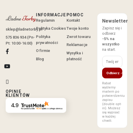
INFORMACJE
POMOC
Regulamin
Kontakt
Newsletter
Zapisz się i
Polityka Cookies
Twoje konto
sklep@ladnetorby.pl
odbierz
Polityka
Zwrot towaru
575 836 934 (Pn-
-5% na
prywatności
Pt: 10:00-16:00)
wszystko
Reklamacje
na start.
O firmie
Wysyłka i
Blog
płatność
Odbierz -5%
Rabat
wyślemy
OPINIE
mailem po
KLIENTÓW
potwierdzeniu
zapisu
(double opt-
4.9
in). Możesz
Na podstawie
7839
opinii
z całego okresu
się wypisać
w każdej
chwili.