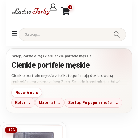
0
Sklep
/
Portfele męskie
/
Cienkie portfele męskie
Cienkie portfele męskie
Cienkie portfele męskie z tej kategorii mają deklarowaną
grubość nieprzekraczającą 2 cm. Smukła konstrukcja ułatwia
wygodne noszenie portfela w kieszeni spodni, marynarki lub
Rozwiń opis
płaszcza, a także w torbie i saszetce. Poszczególne modele
mogą różnić się liczbą przegródek, obecnością bilonówki,
Kolor
Materiał
Sortuj: Po popularności
sposobem zapięcia i ochroną RFID, dlatego przed zakupem
warto sprawdzić pełne parametry produktu.
-12%