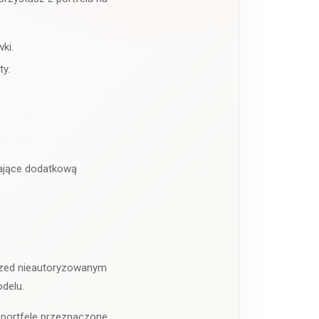
ki.
ty.
dające dodatkową
przed nieautoryzowanym
delu.
 portfele przeznaczone