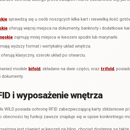
skie
sprawdzą się u osób noszących kilka kart i niewielką ilość gotów
skie
oferują więcej miejsca na dokumenty, banknoty i dodatkowe kar
męskie
zajmują mniej miejsca w kieszeni spodni lub marynarki.
mają wyższy format i wertykalny układ wnętrza.
oferują klasyczny, szeroki układ po otwarciu.
również modele
bifold
, składane na dwie części, oraz
trifold
, posia
 i dokumenty.
ID i wyposażenie wnętrza
rki WILD posiada ochronę RFID zabezpieczającą karty zbliżeniowe 
 obecności tej funkcji zawsze znajduje się w opisie konkretnego mo
sażona jest również w kieszeń na bilon, chociaż dostępne są także