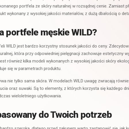
onanego portfela ze skóry naturalnej w rozsądnej cenie. Zamiast p
ukt wykonany z wysokiej jakości materiałów, z dużą dbałością o deta
a portfele męskie WILD?
feli WILD jest bardzo korzystny stosunek jakości do ceny. Zdecyd
ralnej, która przy odpowiedniej pielęgnacji zachowuje estetyczny wy
est również kilka modeli wykonanych z wysokiej jakości skóry ekolo
uje się w parametrach produktu.
ywa nie tylko sama skóra. W modelach WILD uwagę zwracają również 
ucia oraz suwaki. Są to elementy, z których korzysta się każdego dni
czas wieloletniego użytkowania.
pasowany do Twoich potrzeb
 bardzo szeroka, dlatego przed zakupem warto zastanowić się, jak k