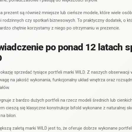
lne, ponadczasowe i pasują do większości stylów.
prezent są również mniejsze lub cieńsze modele, które wiele osó
i rodzinnych czy spotkań biznesowych. To praktyczny dodatek, o kt
bardzo chętnie korzystamy z niego po otrzymaniu w prezencie.
iadczenie po ponad 12 latach 
D
okazję sprzedać tysiące portfeli marki WILD. Z naszych obserwacji wy
uwagę na jakość wykonania, funkcjonalny układ wnętrza oraz rozsąd
ałów.
gnuje z bardzo dużych portfeli na rzecz modeli średnich lub cienkic
m cieszą się klasyczne konstrukcje bifold wykonane z naturalnej s
na bilon.
kszą zaletą marki WILD jest to, że oferuje dobrze wykonane portfe