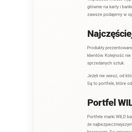
głównie na karty i ban
zawsze podajemy w op
Najczęście
Produkty prezentowane 
klientów. Kolejność nie
sprzedanych sztuk.
Jeżeli nie wiesz, od k
Są to portfele, które 
Portfel WI
Portfele marki WILD b
że najbezpieczniejszy