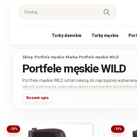
Torby damskie
Torby męskie
Por
Sklep
/
Portfele męskie
/
Marka
/
Portfele męskie WILD
Portfele męskie WILD
Portfele męskie WILD od lat należą do najczęściej wybiera
jakość wykonania, naturalną skórę oraz bardzo korzystny sto
portfele małe, średnie i duże, pionowe i poziome, bifold oraz
Rozwiń opis
Produkty prezentowane na początku listy należą do modeli 
ponieważ domyślnie sortujemy je według popularności.
-13%
-13%