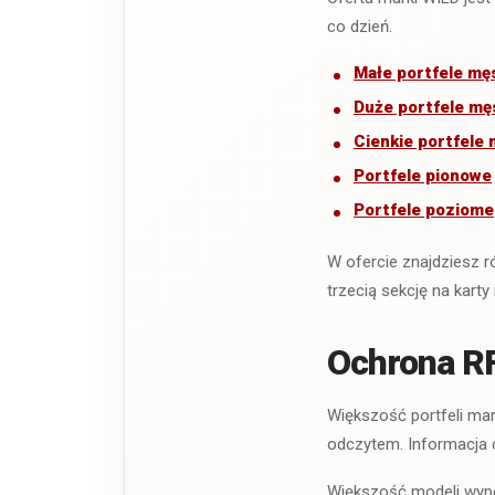
co dzień.
Małe portfele mę
Duże portfele mę
Cienkie portfele 
Portfele pionowe
Portfele poziome
W ofercie znajdziesz 
trzecią sekcję na karty
Ochrona RF
Większość portfeli ma
odczytem. Informacja o
Większość modeli wypo