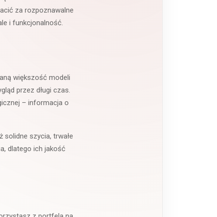
łacić za rozpoznawalne
le i funkcjonalność.
owaną większość modeli
gląd przez długi czas.
gicznej – informacja o
solidne szycia, trwałe
a, dlatego ich jakość
orzystasz z portfela na