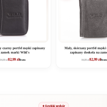
y czarny portfel męski zapinany
Mały, skórzany portfel męski 
 zamek marki Wild's
zapinany dookoła na za
82,99
zł
82,99
zł
94,99
zł
Brutto
94,99
zł
Brutto
Szybki wybór