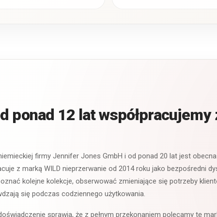
d ponad 12 lat współpracujemy
iemieckiej firmy Jennifer Jones GmbH i od ponad 20 lat jest obecna
cuje z marką WILD nieprzerwanie od 2014 roku jako bezpośredni dys
oznać kolejne kolekcje, obserwować zmieniające się potrzeby klient
awdzają się podczas codziennego użytkowania.
e doświadczenie sprawia, że z pełnym przekonaniem polecamy tę m