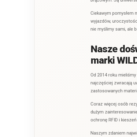
brązowym. Są uniwersa
Ciekawym pomysłem na 
wyjazdów, uroczystośc
nie myślimy sami, ale 
Nasze dośw
marki WIL
Od 2014 roku mieliśmy 
najczęściej zwracają 
zastosowanych materi
Coraz więcej osób rezy
dużym zainteresowanie
ochronę RFID i kieszeń 
Naszym zdaniem najwię