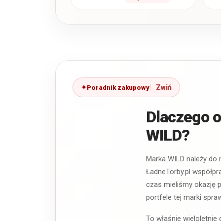
poszukujących
połączenia
nowoczesnego
wzornictwa,
funkcjonalnego
wnętrza i starannego…
Poradnik zakupowy
Dlaczego o
WILD?
Marka WILD należy do n
ŁadneTorby.pl współpra
czas mieliśmy okazję p
portfele tej marki spr
To właśnie wieloletni