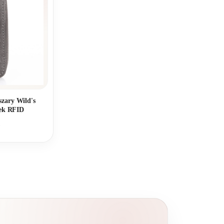
szary Wild's
mek RFID