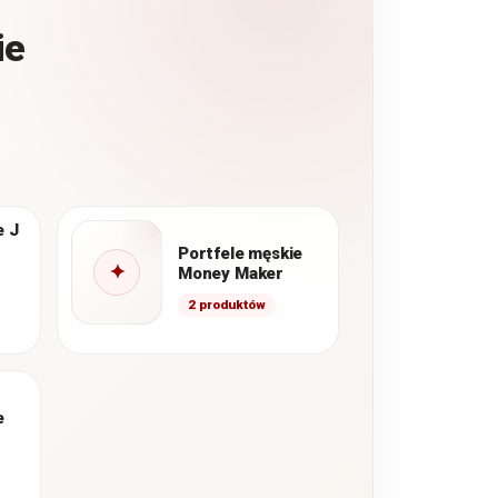
ie
e J
Portfele męskie
✦
Money Maker
2 produktów
ctwo
nnym
j
e