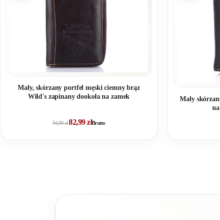
Mały, skórzany portfel męski ciemny brąz
Wild's zapinany dookoła na zamek
Mały skórzan
na
82,99
zł
94,99
zł
Brutto