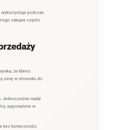
b wykorzystuje podczas
órego zakupie często
sprzedaży
nika, że klienci
ną cenę w stosunku do
h. Jednocześnie nadal
kóry, wyposażone w
le bez konieczności