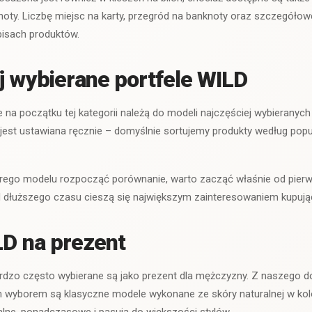
knoty. Liczbę miejsc na karty, przegród na banknoty oraz szczegół
isach produktów.
j wybierane portfele WILD
na początku tej kategorii należą do modeli najczęściej wybieranyc
 jest ustawiana ręcznie – domyślnie sortujemy produkty według popula
tórego modelu rozpocząć porównanie, warto zacząć właśnie od pierws
od dłuższego czasu cieszą się największym zainteresowaniem kupują
LD na prezent
ardzo często wybierane są jako prezent dla mężczyzny. Z naszego d
m wyborem są klasyczne modele wykonane ze skóry naturalnej w kol