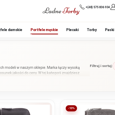
+(48) 575 836 934
tfele damskie
Portfele męskie
Plecaki
Torby
Paski
Filtruj i sortuj:
nych modeli w naszym sklepie. Marka łączy wysoką
sunek jakości do ceny. W tej kategorii znajdziesz
 trifold, z ochroną RFID, bilonówką lub bez niej.
najczęściej wybieranych przez naszych klientów,
-13%