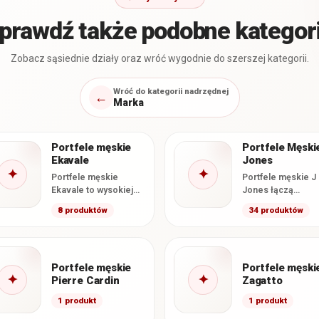
prawdź także podobne kategor
Zobacz sąsiednie działy oraz wróć wygodnie do szerszej kategorii.
Wróć do kategorii nadrzędnej
←
Marka
Portfele męskie
Portfele Męski
Ekavale
Jones
✦
✦
Portfele męskie
Portfele męskie J
Ekavale to wysokiej
Jones łączą
jakości modele
klasyczne wzorni
8 produktów
34 produktów
wykonane ze skóry
z funkcjonalnym
naturalnej, łączące
wnętrzem i stara
klasyczne wzornictwo
wykonaniem. W te
z
kategorii…
charakterystycznym…
Portfele męskie
Portfele męski
✦
✦
Pierre Cardin
Zagatto
1 produkt
1 produkt