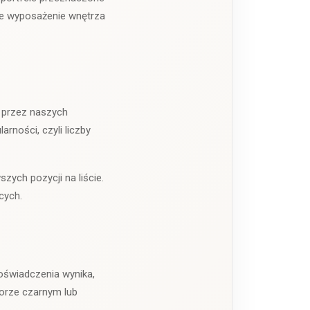
owe wyposażenie wnętrza
h przez naszych
rności, czyli liczby
zych pozycji na liście.
cych.
oświadczenia wynika,
orze czarnym lub