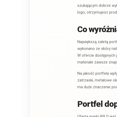
szukającym dobrze wyk
logo, otrzymujesz prod
Co wyróżni
Największą zaletą port
wykonano ze skóry natu
W ofercie dostępnych j
materiale zawsze znajd
Na jakość portfela wpł
zatrzaski, metalowe ok
ma duże znaczenie pod
Portfel do
Oferta marki WILD jest