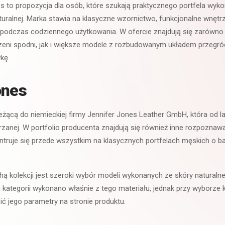
s to propozycja dla osób, które szukają praktycznego portfela wy
uralnej. Marka stawia na klasyczne wzornictwo, funkcjonalne wnętr
podczas codziennego użytkowania. W ofercie znajdują się zarówno n
zeni spodni, jak i większe modele z rozbudowanym układem przegród
kę.
ones
eżącą do niemieckiej firmy Jennifer Jones Leather GmbH, która od lat
órzanej. W portfolio producenta znajdują się również inne rozpoznawa
ntruje się przede wszystkim na klasycznych portfelach męskich o 
ą kolekcji jest szeroki wybór modeli wykonanych ze skóry naturalnej
j kategorii wykonano właśnie z tego materiału, jednak przy wyborz
ć jego parametry na stronie produktu.