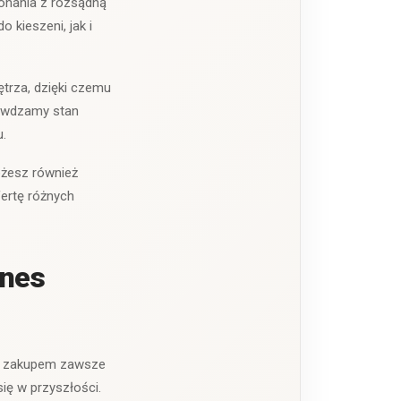
konania z rozsądną
 kieszeni, jak i
trza, dzięki czemu
awdzamy stan
.
ożesz również
ertę różnych
ones
ed zakupem zawsze
ię w przyszłości.