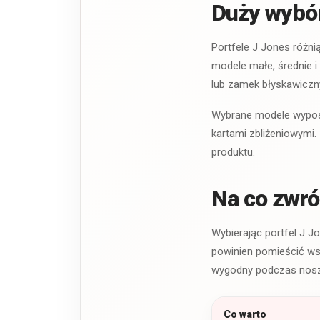
Duży wybór
Portfele J Jones różni
modele małe, średnie i
lub zamek błyskawiczn
Wybrane modele wypos
kartami zbliżeniowymi.
produktu.
Na co zwr
Wybierając portfel J 
powinien pomieścić ws
wygodny podczas nosz
Co warto