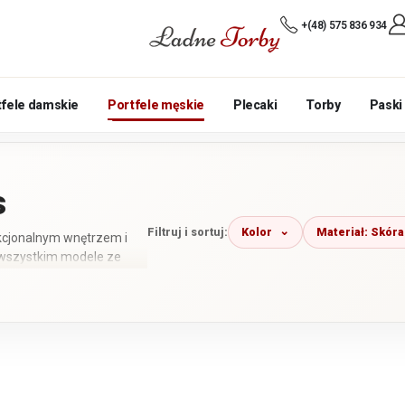
+(48) 575 836 934
tfele damskie
Portfele męskie
Plecaki
Torby
Paski
s
Kolor
Materiał: Skóra
Filtruj i sortuj:
nkcjonalnym wnętrzem i
 wszystkim modele ze
akupem porównaj liczbę
rtfel najlepiej