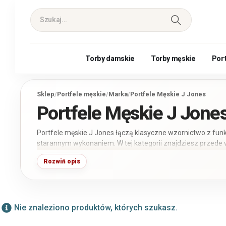
Torby damskie
Torby męskie
Por
Sklep
/
Portfele męskie
/
Marka
/
Portfele Męskie J Jones
Portfele Męskie J Jone
Portfele męskie J Jones łączą klasyczne wzornictwo z fu
starannym wykonaniem. W tej kategorii znajdziesz przede
skóry naturalnej w różnych rozmiarach i układach. Przed z
Rozwiń opis
miejsc na karty, rodzaj zapięcia oraz wymiary, aby wybrać po
dopasowany do codziennego użytkowania.
Nie znaleziono produktów, których szukasz.