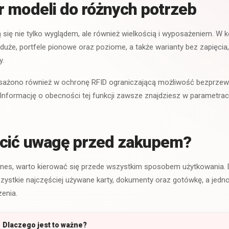
 modeli do różnych potrzeb
ą się nie tylko wyglądem, ale również wielkością i wyposażeniem. W 
 duże, portfele pionowe oraz poziome, a także warianty bez zapięci
y.
ażono również w ochronę RFID ograniczającą możliwość bezprzew
 Informację o obecności tej funkcji zawsze znajdziesz w parametra
ócić uwagę przed zakupem?
Jones, warto kierować się przede wszystkim sposobem użytkowania.
zystkie najczęściej używane karty, dokumenty oraz gotówkę, a jed
enia.
Dlaczego jest to ważne?