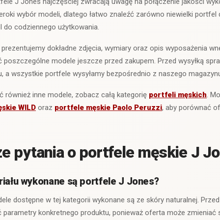
rtfele J Jones najczęściej zwracają uwagę na połączenie jakości wy
roki wybór modeli, dlatego łatwo znaleźć zarówno niewielki portfel do
l do codziennego użytkowania.
 prezentujemy dokładne zdjęcia, wymiary oraz opis wyposażenia wnę
 poszczególne modele jeszcze przed zakupem. Przed wysyłką spr
 a wszystkie portfele wysyłamy bezpośrednio z naszego magazynu
ć również inne modele, zobacz całą kategorię
portfeli męskich
. M
ęskie WILD
oraz
portfele męskie Paolo Peruzzi
, aby porównać of
e pytania o portfele męskie J J
riału wykonane są portfele J Jones?
ele dostępne w tej kategorii wykonane są ze skóry naturalnej. Prz
ć parametry konkretnego produktu, ponieważ oferta może zmieniać s