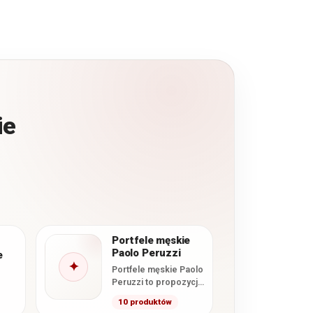
ie
Portfele męskie
Paolo Peruzzi
e
✦
Portfele męskie Paolo
Peruzzi to propozycja
dla osób
10 produktów
poszukujących