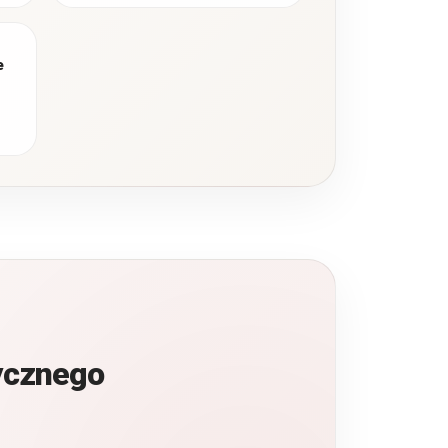
połączenia
nowoczesnego
wzornictwa,
e
funkcjonalnego
wnętrza i starannego…
sycznego