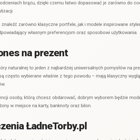
odcieniach brązu, dzięki czemu łatwo dopasować je zarówno do codz
lizacji.
znaleźć zarówno klasyczne portfele, jak i modele inspirowane style
odpowiadający własnym preferencjom oraz sposobowi użytkowania.
Jones na prezent
óry naturalnej to jeden z najbardziej uniwersalnych pomysłów na pr
są często wybierane właśnie z tego powodu – mają klasyczny wygląd
ów.
erencji osoby, którą chcesz obdarować, dobrym wyborem będzie mod
ny w miejsce na karty, banknoty oraz bilon.
zenia ŁadneTorby.pl