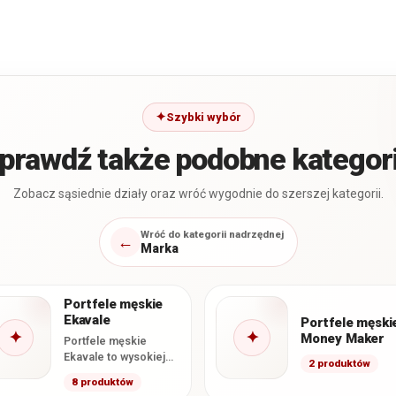
Szybki wybór
prawdź także podobne kategor
Zobacz sąsiednie działy oraz wróć wygodnie do szerszej kategorii.
Wróć do kategorii nadrzędnej
←
Marka
Portfele męskie
Ekavale
Portfele męski
✦
✦
Money Maker
Portfele męskie
Ekavale to wysokiej
2 produktów
jakości modele
8 produktów
wykonane ze skóry