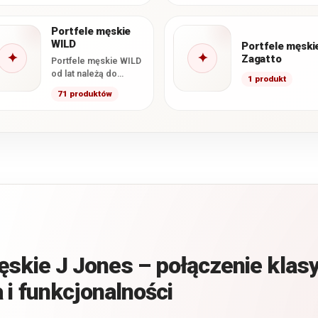
naturalnej, łączące
klasyczne wzornictwo
Portfele męskie
z
WILD
charakterystycznym…
Portfele męski
✦
✦
Zagatto
Portfele męskie WILD
od lat należą do
1 produkt
najczęściej
71 produktów
wybieranych modeli w
naszym sklepie.
Marka łączy wysoką…
ęskie J Jones – połączenie kla
 i funkcjonalności