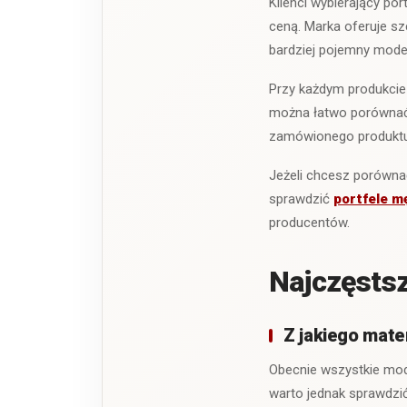
Klienci wybierający po
ceną. Marka oferuje sze
bardziej pojemny mode
Przy każdym produkcie
można łatwo porównać
zamówionego produktu,
Jeżeli chcesz porówna
sprawdzić
portfele m
producentów.
Najczęstsz
Z jakiego mate
Obecnie wszystkie mod
warto jednak sprawdzi