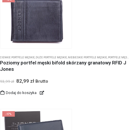
CIENKIE PORTFELE MĘSKIE
,
DUŻE PORTFELE MĘSKIE
,
NIEBIESKIE PORTFELE MĘSKIE
,
PORTFELE MĘSKIE BEZ ZAPIĘCIA
Poziomy portfel męski bifold skórzany granatowy RFID J
Jones
82,99
zł
Brutto
93,99
zł
Dodaj do koszyka
-17%