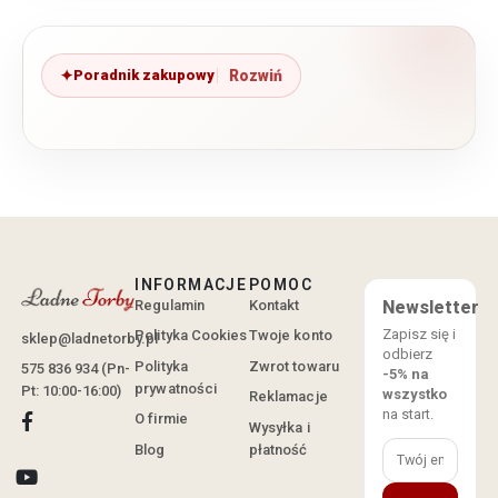
Poradnik zakupowy
INFORMACJE
POMOC
Regulamin
Kontakt
Newsletter
Zapisz się i
Polityka Cookies
Twoje konto
sklep@ladnetorby.pl
odbierz
Polityka
Zwrot towaru
575 836 934 (Pn-
-5% na
prywatności
Pt: 10:00-16:00)
wszystko
Reklamacje
na start.
O firmie
Wysyłka i
Blog
płatność