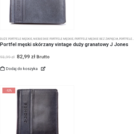
DUŻE PORTFELE MĘSKIE
,
NIEBIESKIE PORTFELE MĘSKIE
,
PORTFELE MĘSKIE BEZ ZAPIĘCIA
,
PORTFELE MĘSKIE J JONES
Portfel męski skórzany vintage duży granatowy J Jones
82,99
zł
Brutto
93,99
zł
Dodaj do koszyka
-12%