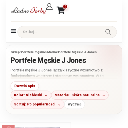
0
Sklep
/
Portfele męskie
/
Marka
/
Portfele Męskie J Jones
Portfele Męskie J Jones
Portfele męskie J Jones łączą klasyczne wzornictwo z
funkcjonalnym wnętrzem i starannym wykonaniem. W tej
kategorii znajdziesz przede wszystkim modele ze skóry
Rozwiń opis
naturalnej w różnych rozmiarach i układach. Przed zakupem
porównaj liczbę miejsc na karty, rodzaj zapięcia oraz wymiary,
Kolor: Niebieski
Materiał: Skóra naturalna
aby wybrać portfel najlepiej dopasowany do codziennego
użytkowania.
Sortuj: Po popularności
Wyczyść
-12%