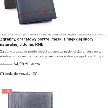
CIENKIE PORTFELE MĘSKIE
,
MARKA
,
NIEBIESKIE PORTFELE MĘSKIE
,
PORTFELE MĘSKIE
,
PORTFELE MĘSKIE J JONES
Zgrabny, granatowy portfel męski z miękkiej skóry
naturalnej J Jones RFID
Zgrabny, granatowy portfel męski J. Jones ze miękkiej skóry naturalnej z
efektownym czerwonym przeszyciem — kompaktowy, wygodny w dłoni, z
ochroną RFID, kieszeniami na karty i dodatkowym schowkiem, zapinaną
64,99
zł
Brutto
77,99
zł
kieszenią i kieszonką na bilon z metalowym zatrzaskiem oraz dwiema
przegrodami na banknoty, sprzedawany w eleganckim pudełku.
Dodaj do koszyka
-12%