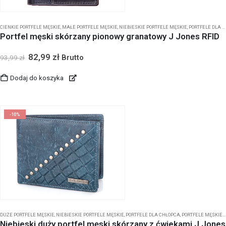
CIENKIE PORTFELE MĘSKIE
,
MAŁE PORTFELE MĘSKIE
,
NIEBIESKIE PORTFELE MĘSKIE
,
PORTFELE DLA CHŁOPCA
Portfel męski skórzany pionowy granatowy J Jones RFID
82,99
zł
Brutto
93,99
zł
Dodaj do koszyka
-10%
DUŻE PORTFELE MĘSKIE
,
NIEBIESKIE PORTFELE MĘSKIE
,
PORTFELE DLA CHŁOPCA
,
PORTFELE MĘSKIE BEZ ZAPIĘCIA
Niebieski duży portfel męski skórzany z ćwiekami J Jones