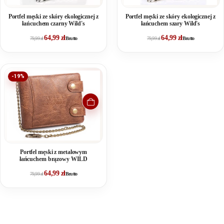
Portfel męski ze skóry ekologicznej z
Portfel męski ze skóry ekologicznej z
łańcuchem czarny Wild's
łańcuchem szary Wild's
64,99
zł
64,99
zł
79,99
zł
Brutto
79,99
zł
Brutto
-19%
Portfel męski z metalowym
łańcuchem brązowy WILD
64,99
zł
79,99
zł
Brutto