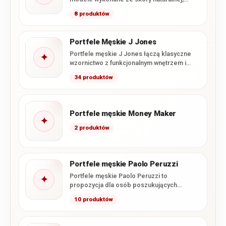
łączące klasyczne wzornictwo z
8 produktów
charakterystycznym…
Portfele Męskie J Jones
Portfele męskie J Jones łączą klasyczne
✦
wzornictwo z funkcjonalnym wnętrzem i
starannym wykonaniem. W tej kategorii…
34 produktów
Portfele męskie Money Maker
✦
2 produktów
Portfele męskie Paolo Peruzzi
Portfele męskie Paolo Peruzzi to
✦
propozycja dla osób poszukujących
połączenia nowoczesnego wzornictwa,
10 produktów
funkcjonalnego wnętrza i starannego…