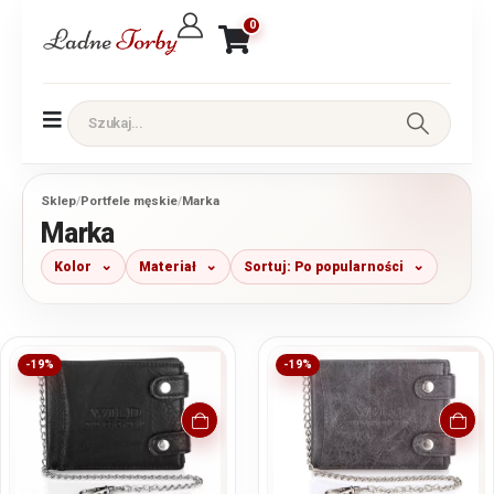
0
Sklep
/
Portfele męskie
/
Marka
Marka
Kolor
Materiał
Sortuj: Po popularności
-19%
-19%