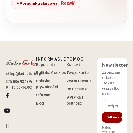
Poradnik zakupowy
INFORMACJE
POMOC
Regulamin
Kontakt
Newsletter
Zapisz się i
Polityka Cookies
Twoje konto
sklep@ladnetorby.pl
odbierz
Polityka
Zwrot towaru
575 836 934 (Pn-
-5% na
prywatności
Pt: 10:00-16:00)
wszystko
Reklamacje
na start.
O firmie
Wysyłka i
Blog
płatność
Odbierz -5%
Rabat
wyślemy