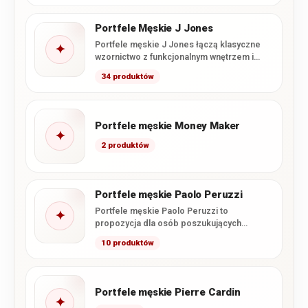
Portfele Męskie J Jones
Portfele męskie J Jones łączą klasyczne
✦
wzornictwo z funkcjonalnym wnętrzem i
starannym wykonaniem. W tej kategorii…
34 produktów
Portfele męskie Money Maker
✦
2 produktów
Portfele męskie Paolo Peruzzi
Portfele męskie Paolo Peruzzi to
✦
propozycja dla osób poszukujących
połączenia nowoczesnego wzornictwa,
10 produktów
funkcjonalnego wnętrza i starannego…
Portfele męskie Pierre Cardin
✦