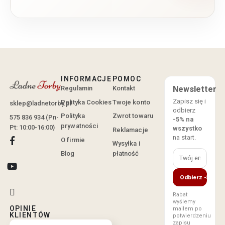
INFORMACJE
POMOC
Regulamin
Kontakt
Newsletter
Zapisz się i
Polityka Cookies
Twoje konto
sklep@ladnetorby.pl
odbierz
Polityka
Zwrot towaru
575 836 934 (Pn-
-5% na
prywatności
Pt: 10:00-16:00)
wszystko
Reklamacje
na start.
O firmie
Wysyłka i
Blog
płatność
Odbierz -5%
Rabat
wyślemy
OPINIE
mailem po
KLIENTÓW
potwierdzeniu
zapisu