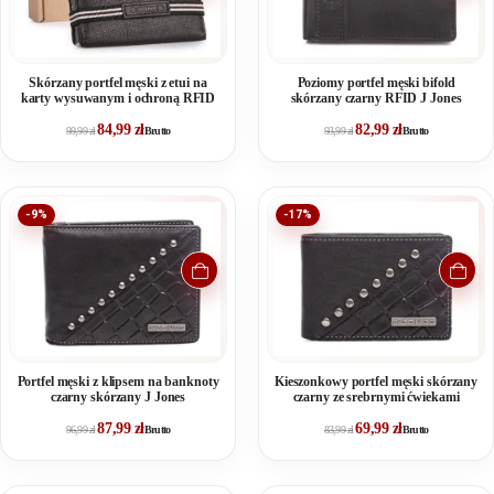
Skórzany portfel męski z etui na
Poziomy portfel męski bifold
karty wysuwanym i ochroną RFID
skórzany czarny RFID J Jones
84,99
zł
82,99
zł
99,99
zł
Brutto
93,99
zł
Brutto
-9%
-17%
Portfel męski z klipsem na banknoty
Kieszonkowy portfel męski skórzany
czarny skórzany J Jones
czarny ze srebrnymi ćwiekami
87,99
zł
69,99
zł
96,99
zł
Brutto
83,99
zł
Brutto