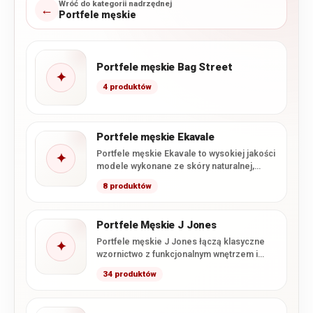
Wróć do kategorii nadrzędnej
←
Portfele męskie
Portfele męskie Bag Street
✦
4 produktów
Portfele męskie Ekavale
Portfele męskie Ekavale to wysokiej jakości
✦
modele wykonane ze skóry naturalnej,
łączące klasyczne wzornictwo z
8 produktów
charakterystycznym…
Portfele Męskie J Jones
Portfele męskie J Jones łączą klasyczne
✦
wzornictwo z funkcjonalnym wnętrzem i
starannym wykonaniem. W tej kategorii…
34 produktów