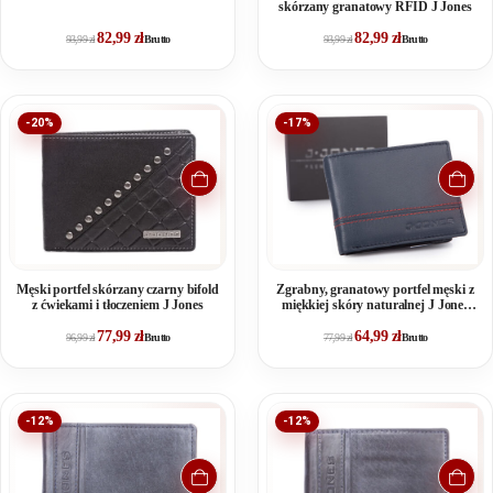
Jones
skórzany granatowy RFID J Jones
82,99
zł
82,99
zł
93,99
zł
Brutto
93,99
zł
Brutto
-20%
-17%
Męski portfel skórzany czarny bifold
Zgrabny, granatowy portfel męski z
z ćwiekami i tłoczeniem J Jones
miękkiej skóry naturalnej J Jones
RFID
77,99
zł
64,99
zł
96,99
zł
Brutto
77,99
zł
Brutto
-12%
-12%