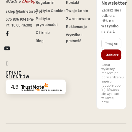
Regulamin
Kontakt
Newsletter
Zapisz się i
Polityka Cookies
Twoje konto
sklep@ladnetorby.pl
odbierz
Polityka
Zwrot towaru
575 836 934 (Pn-
-5% na
prywatności
Pt: 10:00-16:00)
wszystko
Reklamacje
na start.
O firmie
Wysyłka i
Blog
płatność
Odbierz -5%
Rabat
wyślemy
OPINIE
mailem po
KLIENTÓW
potwierdzeniu
zapisu
(double opt-
4.9
in). Możesz
Na podstawie
7853
opinii
z całego okresu
się wypisać
w każdej
chwili.