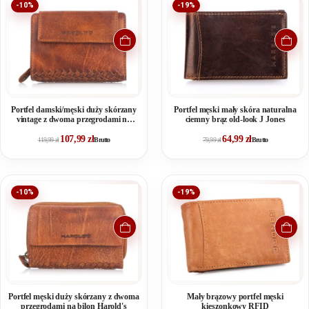
-10%
-19%
Portfel damski/męski duży skórzany
Portfel męski mały skóra naturalna
vintage z dwoma przegrodami na
ciemny brąz old-look J Jones
bilon
107,99
zł
64,99
zł
119,99
zł
Brutto
79,99
zł
Brutto
-10%
-19%
Portfel męski duży skórzany z dwoma
Mały brązowy portfel męski
przegrodami na bilon Harold's
kieszonkowy RFID