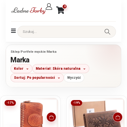
0
Sklep
/
Portfele męskie
/
Marka
Marka
Kolor
Materiał: Skóra naturalna
Sortuj: Po popularności
Wyczyść
-17%
-19%