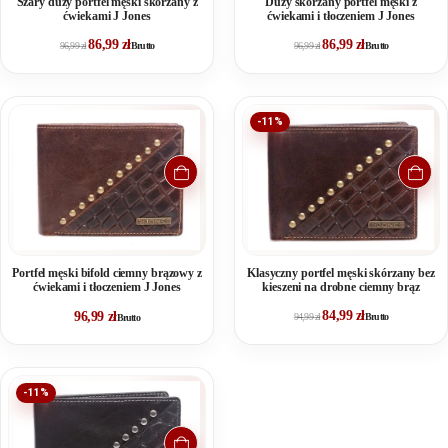
Szary duży portfel męski skórzany z
Duży skórzany portfel męski z
ćwiekami J Jones
ćwiekami i tłoczeniem J Jones
86,99
zł
86,99
zł
96,99
zł
Brutto
96,99
zł
Brutto
-11%
Portfel męski bifold ciemny brązowy z
Klasyczny portfel męski skórzany bez
ćwiekami i tłoczeniem J Jones
kieszeni na drobne ciemny brąz
84,99
zł
96,99
zł
94,99
zł
Brutto
Brutto
-11%