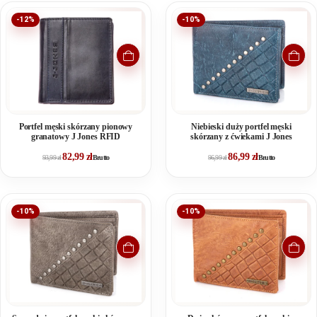
-12%
-10%
Portfel męski skórzany pionowy
Niebieski duży portfel męski
granatowy J Jones RFID
skórzany z ćwiekami J Jones
82,99
zł
86,99
zł
93,99
zł
Brutto
96,99
zł
Brutto
-10%
-10%