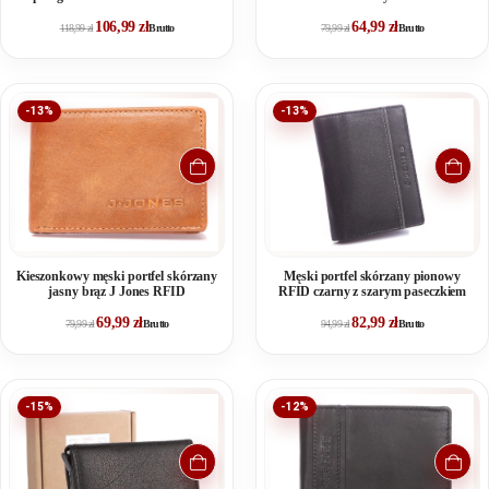
106,99
zł
64,99
zł
118,99
zł
Brutto
79,99
zł
Brutto
-13%
-13%
Kieszonkowy męski portfel skórzany
Męski portfel skórzany pionowy
jasny brąz J Jones RFID
RFID czarny z szarym paseczkiem
69,99
zł
82,99
zł
79,99
zł
Brutto
94,99
zł
Brutto
-15%
-12%