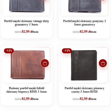
Portfel męski skórzany vintage duży
Portfel męski skórzany poręczny J
granatowy J Jones
Jones granatowy
82,99
zł
82,99
zł
93,99
zł
Brutto
93,99
zł
Brutto
-12%
-12%
Poziomy portfel męski bifold
Portfel męski skórzany pionowy
skórzany brązowy RFID J Jones
czarny J Jones RFID
82,99
zł
82,99
zł
93,99
zł
Brutto
93,99
zł
Brutto