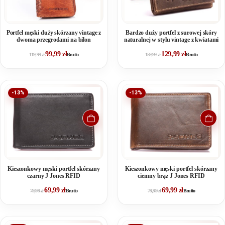
Portfel męski duży skórzany vintage z
Bardzo duży portfel z surowej skóry
dwoma przegrodami na bilon
naturalnej w stylu vintage z kwiatami
99,99
zł
129,99
zł
119,99
zł
Brutto
159,99
zł
Brutto
-13%
-13%
Kieszonkowy męski portfel skórzany
Kieszonkowy męski portfel skórzany
czarny J Jones RFID
ciemny brąz J Jones RFID
69,99
zł
69,99
zł
79,99
zł
Brutto
79,99
zł
Brutto