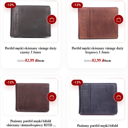
-12%
-12%
Portfel męski skórzany vintage duży
Portfel męski skórzany vintage duży
czarny J Jones
brązowy J Jones
82,99
zł
82,99
zł
93,99
zł
Brutto
93,99
zł
Brutto
-12%
-12%
Poziomy portfel męski bifold
skórzany ciemnobrązowy RFID J
Poziomy portfel męski bifold