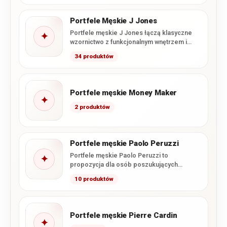
Portfele Męskie J Jones
Portfele męskie J Jones łączą klasyczne
✦
wzornictwo z funkcjonalnym wnętrzem i
starannym wykonaniem. W tej kategorii…
34 produktów
Portfele męskie Money Maker
✦
2 produktów
Portfele męskie Paolo Peruzzi
Portfele męskie Paolo Peruzzi to
✦
propozycja dla osób poszukujących
połączenia nowoczesnego wzornictwa,
10 produktów
funkcjonalnego wnętrza i starannego…
Portfele męskie Pierre Cardin
✦