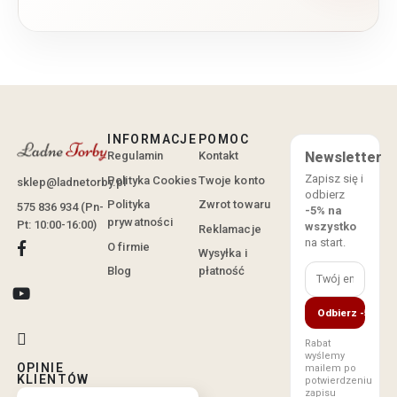
INFORMACJE
POMOC
Regulamin
Kontakt
Newsletter
Zapisz się i
Polityka Cookies
Twoje konto
sklep@ladnetorby.pl
odbierz
Polityka
Zwrot towaru
575 836 934 (Pn-
-5% na
prywatności
Pt: 10:00-16:00)
wszystko
Reklamacje
na start.
O firmie
Wysyłka i
Blog
płatność
Odbierz -5%
Rabat
wyślemy
OPINIE
mailem po
KLIENTÓW
potwierdzeniu
zapisu