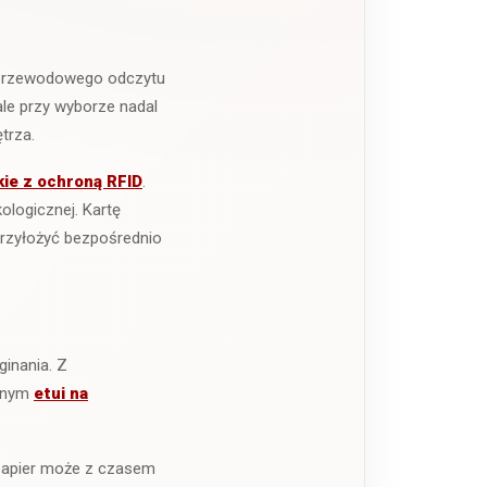
ezprzewodowego odczytu
ale przy wyborze nadal
trza.
kie z ochroną RFID
.
ologicznej. Kartę
 przyłożyć bezpośrednio
inania. Z
obnym
etui na
y papier może z czasem