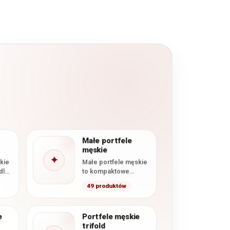
Małe portfele
męskie
✦
kie
Małe portfele męskie
dla
to kompaktowe
modele
49 produktów
ty,
przeznaczone dla
nty
osób, które chcą
wygodnie nosić
e
Portfele męskie
najpotrzebniejsze
trifold
karty, banknoty…