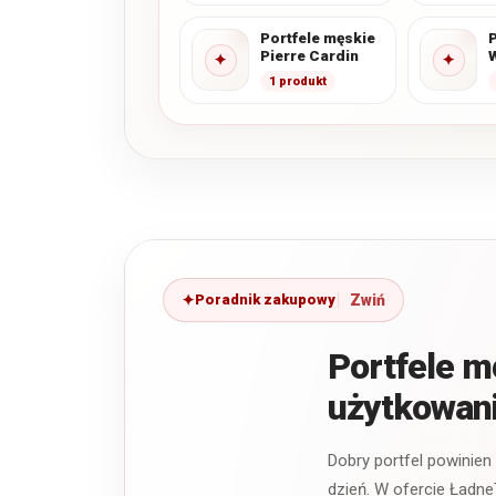
Portfele męskie
P
Pierre Cardin
✦
✦
1 produkt
Poradnik zakupowy
Portfele 
użytkowan
Dobry portfel powinien
dzień. W ofercie Ładne