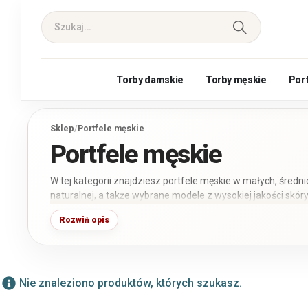
Torby damskie
Torby męskie
Por
Sklep
/
Portfele męskie
Portfele męskie
W tej kategorii znajdziesz portfele męskie w małych, średn
naturalnej, a także wybrane modele z wysokiej jakości skó
poziome, klasyczne bez zapięcia, zapinane na zatrzask lu
Rozwiń opis
RFID; aktualną informację zawsze znajdziesz w parametra
Nie znaleziono produktów, których szukasz.