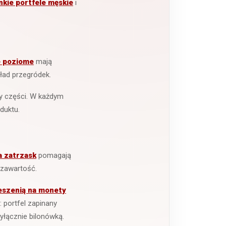
nkie portfele męskie
i
e poziome
mają
ład przegródek.
rzy części. W każdym
duktu.
a zatrzask
pomagają
 zawartość.
eszenią na monety
i: portfel zapinany
łącznie bilonówką.