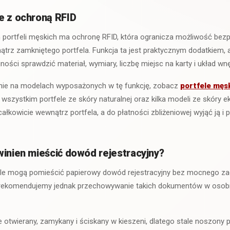
e z ochroną RFID
portfeli męskich ma ochronę RFID, która ogranicza możliwość b
rz zamkniętego portfela. Funkcja ta jest praktycznym dodatkiem, 
ności sprawdzić materiał, wymiary, liczbę miejsc na karty i układ wnę
cznie na modelach wyposażonych w tę funkcję, zobacz
portfele męs
wszystkim portfele ze skóry naturalnej oraz kilka modeli ze skóry ek
łkowicie wewnątrz portfela, a do płatności zbliżeniowej wyjąć ją i
winien mieścić dowód rejestracyjny?
le mogą pomieścić papierowy dowód rejestracyjny bez mocnego zag
 rekomendujemy jednak przechowywanie takich dokumentów w os
nie otwierany, zamykany i ściskany w kieszeni, dlatego stale noszon