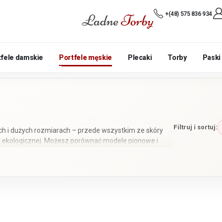
+(48) 575 836 934
tfele damskie
Portfele męskie
Plecaki
Torby
Paski
Filtruj i sortuj:
ich i dużych rozmiarach – przede wszystkim ze skóry
ry ekologicznej. Możesz porównać modele pionowe i
b zamek błyskawiczny. Większość portfeli ma ochronę
ch konkretnego produktu.