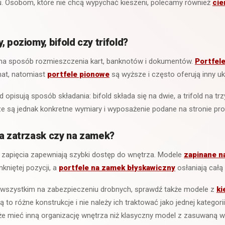
u. Osobom, które nie chcą wypychać kieszeni, polecamy również
cie
, poziomy, bifold czy trifold?
 na sposób rozmieszczenia kart, banknotów i dokumentów.
Portfel
mat, natomiast
portfele pionowe
są wyższe i często oferują inny uk
old opisują sposób składania: bifold składa się na dwie, a trifold na t
e są jednak konkretne wymiary i wyposażenie podane na stronie pro
na zatrzask czy na zamek?
 zapięcia zapewniają szybki dostęp do wnętrza. Modele
zapinane n
kniętej pozycji, a
portfele na zamek błyskawiczny
osłaniają całą
de wszystkim na zabezpieczeniu drobnych, sprawdź także modele z
ki
Są to różne konstrukcje i nie należy ich traktować jako jednej kategori
 mieć inną organizację wnętrza niż klasyczny model z zasuwaną wy