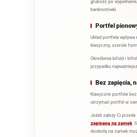
grubość po wypełnieni
banknotówki.
Portfel pionowy
Układ portfela wpływa
klasyczny, szeroki for
Określenia bifold i trif
przypadku najważniejsz
Bez zapięcia, 
Klasyczne portfele bez
utrzymać portfel w zam
Jeżeli zależy Ci prze
zapinaną na zamek
. 
dookoła na zamek może