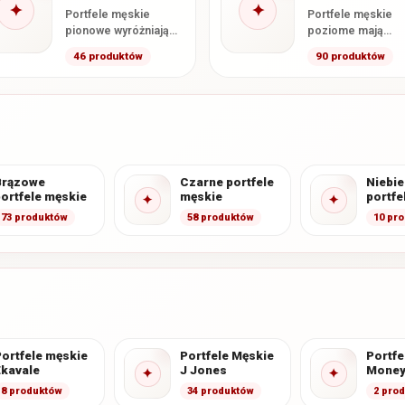
✦
✦
Portfele męskie
Portfele męskie
pionowe wyróżniają
poziome mają
się wyższym
klasyczny, szeroki
46 produktów
90 produktów
formatem oraz
format oraz
wertykalnym układem
horyzontalny ukła
kart i przegródek. W
kart i dokumentów
kategorii znajdują…
otwarciu wnętrze
Brązowe
Czarne portfele
Niebie
ortfele męskie
męskie
portfe
✦
✦
73 produktów
58 produktów
10 pr
ortfele męskie
Portfele Męskie
Portfe
Ekavale
J Jones
Money
✦
✦
8 produktów
34 produktów
2 pro