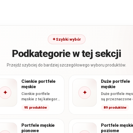
Szybki wybór
Podkategorie w tej sekcji
Przejdź szybciej do bardziej szczegółowego wyboru produktów.
Cienkie portfele
Duże portfele
męskie
męskie
✦
✦
Cienkie portfele
Duże portfele męs
męskie z tej kategorii
są przeznaczone 
mają deklarowaną
osób, które chcą
95 produktów
89 produktów
grubość
przechowywać kar
nieprzekraczającą 2
gotówkę i dokume
cm. Smukła
w formacie…
Portfele męskie
Portfele męski
konstrukcja ułatwia
pionowe
poziome
wygodne…