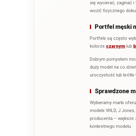
się wycierać, zaginać 
wozić fizycznego doku
Portfel męski 
Portfele są często wy
kolorze
czarnym
lub
Dobrym pomysłem może 
duży model na co dzień
uroczystość lub krótki 
Sprawdzone mar
Wybieramy marki oferu
modele WILD, J Jones, 
producenta – większe z
konkretnego modelu.