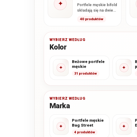
✦
Portfele męskie bifold
składają się na dwie
główne części,
40 produktów
najczęściej zamykane
podobnie jak książka.
Taka konstrukcja…
WYBIERZ WEDŁUG
Kolor
Beżowe portfele
męskie
p
✦
✦
31 produktów
WYBIERZ WEDŁUG
Marka
Portfele męskie
P
Bag Street
✦
✦
4 produktów