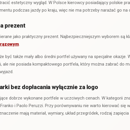
i tracić estetyczny wygląd. W Polsce kierowcy posiadający polskie p
mentu podczas jazdy po kraju, więc nie ma potrzeby narażać go na 
na prezent
bierane jako praktyczny prezent. Najbezpieczniejszym wyborem są 
brązowym
.
być także mały albo średni portfel używany na specjalne okazje. 
, ale nie posiada kompaktowego portfela, który można zabrać do mary
wyjazd.
ki bez dopłacania wyłącznie za logo
jące dobrze wykonane portfele w uczciwych cenach. W kategorii zna
Franko i Paolo Peruzzi. Przy porównywaniu nie warto kierować się 
naczenie mają materiał, wymiary, układ przegródek, rodzaj zapięcia