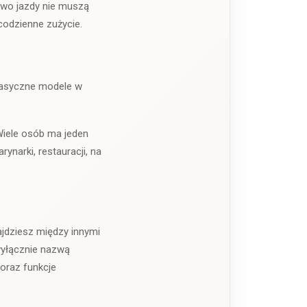
rawo jazdy nie muszą
codzienne zużycie.
klasyczne modele w
Wiele osób ma jeden
narki, restauracji, na
jdziesz między innymi
wyłącznie nazwą
 oraz funkcje