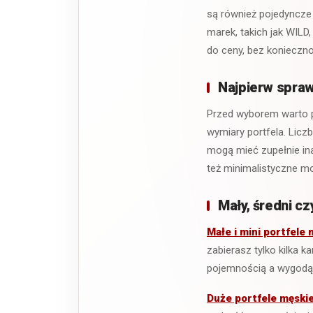
są również pojedyncze
marek, takich jak WILD
do ceny, bez konieczn
Najpierw spraw
Przed wyborem warto po
wymiary portfela. Lic
mogą mieć zupełnie in
też minimalistyczne mo
Mały, średni cz
Małe i mini portfele 
zabierasz tylko kilka 
pojemnością a wygodą
Duże portfele męski