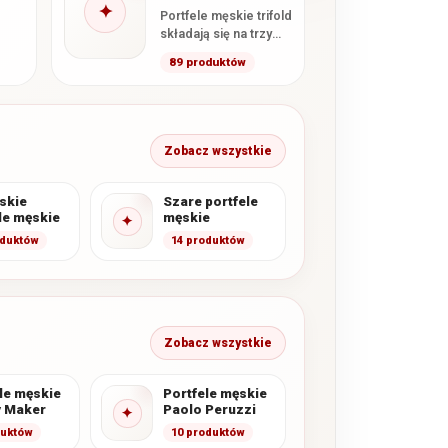
✦
Portfele męskie trifold
składają się na trzy
części. Trzeci panel
89 produktów
może tworzyć
d
dodatkową sekcję na
. Po
karty…
…
Zobacz wszystkie
skie
Szare portfele
le męskie
męskie
✦
oduktów
14 produktów
Zobacz wszystkie
le męskie
Portfele męskie
 Maker
Paolo Peruzzi
✦
duktów
10 produktów