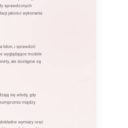
kty sprawdzonych
lacji jakości wykonania
 bilon, i sprawdzić
ie wyglądające modele
nety, ale dostępne są
zają się wtedy, gdy
ny kompromis między
 dokładne wymiary oraz