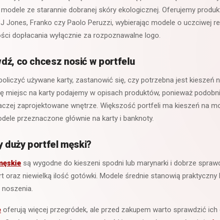
 modele ze starannie dobranej skóry ekologicznej. Oferujemy produ
, J Jones, Franko czy Paolo Peruzzi, wybierając modele o uczciwej re
ości dopłacania wyłącznie za rozpoznawalne logo.
dź, co chcesz nosić w portfelu
liczyć używane karty, zastanowić się, czy potrzebna jest kieszeń na
zbę miejsc na karty podajemy w opisach produktów, ponieważ podobn
aczej zaprojektowane wnętrze. Większość portfeli ma kieszeń na mo
dele przeznaczone głównie na karty i banknoty.
y duży portfel męski?
męskie
są wygodne do kieszeni spodni lub marynarki i dobrze sprawd
kart oraz niewielką ilość gotówki. Modele średnie stanowią praktycz
 noszenia.
e
oferują więcej przegródek, ale przed zakupem warto sprawdzić ich