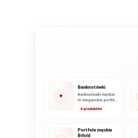
Banknotówki
Banknotówki męskie
✦
to eleganckie portfele
zaprojektowane z
4 produktów
myślą o wygodnym
przechowywaniu
banknotów, kart i
najważniejszych
Portfele męskie
dokumentów.…
Bifold