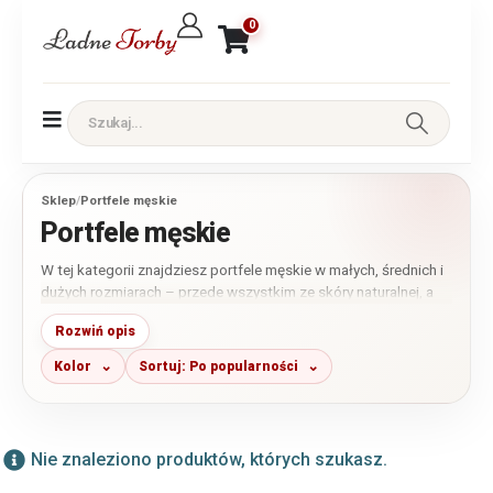
0
Sklep
/
Portfele męskie
Portfele męskie
W tej kategorii znajdziesz portfele męskie w małych, średnich i
dużych rozmiarach – przede wszystkim ze skóry naturalnej, a
także wybrane modele z wysokiej jakości skóry ekologicznej.
Rozwiń opis
Możesz porównać modele pionowe i poziome, klasyczne bez
zapięcia, zapinane na zatrzask lub zamek błyskawiczny.
Kolor
Sortuj: Po popularności
Większość portfeli ma ochronę RFID; aktualną informację
zawsze znajdziesz w parametrach konkretnego produktu.
Nie znaleziono produktów, których szukasz.