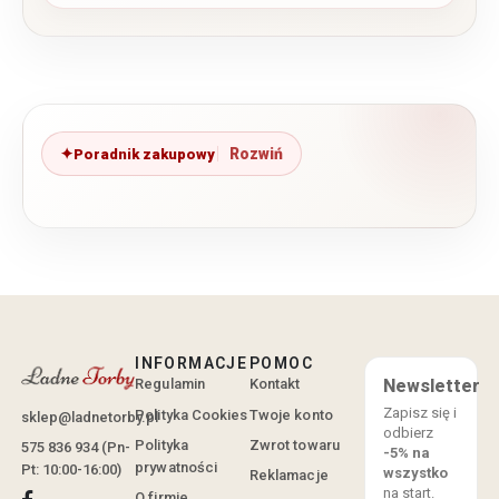
Poradnik zakupowy
INFORMACJE
POMOC
Regulamin
Kontakt
Newsletter
Zapisz się i
Polityka Cookies
Twoje konto
sklep@ladnetorby.pl
odbierz
Polityka
Zwrot towaru
575 836 934 (Pn-
-5% na
prywatności
Pt: 10:00-16:00)
wszystko
Reklamacje
na start.
O firmie