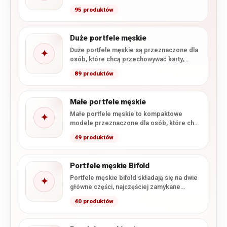
cm. Smukła konstrukcja ułatwia wygodne…
95 produktów
Duże portfele męskie
Duże portfele męskie są przeznaczone dla
✦
osób, które chcą przechowywać karty,
gotówkę i dokumenty w formacie…
89 produktów
Małe portfele męskie
Małe portfele męskie to kompaktowe
✦
modele przeznaczone dla osób, które chcą
wygodnie nosić najpotrzebniejsze karty,
49 produktów
banknoty…
Portfele męskie Bifold
Portfele męskie bifold składają się na dwie
✦
główne części, najczęściej zamykane
podobnie jak książka. Taka konstrukcja…
40 produktów