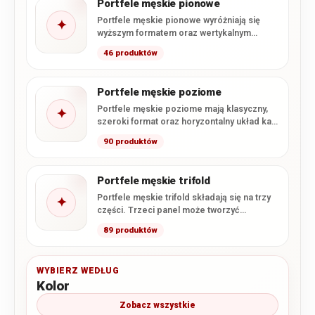
Portfele męskie pionowe
Portfele męskie pionowe wyróżniają się
✦
wyższym formatem oraz wertykalnym
układem kart i przegródek. W kategorii
46 produktów
znajdują…
Portfele męskie poziome
Portfele męskie poziome mają klasyczny,
✦
szeroki format oraz horyzontalny układ kart
i dokumentów. Po otwarciu wnętrze…
90 produktów
Portfele męskie trifold
Portfele męskie trifold składają się na trzy
✦
części. Trzeci panel może tworzyć
dodatkową sekcję na karty…
89 produktów
WYBIERZ WEDŁUG
Kolor
Zobacz wszystkie