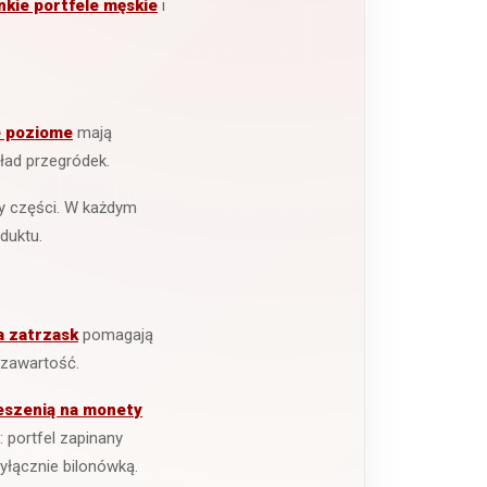
nkie portfele męskie
i
e poziome
mają
ład przegródek.
rzy części. W każdym
duktu.
a zatrzask
pomagają
 zawartość.
eszenią na monety
i: portfel zapinany
łącznie bilonówką.