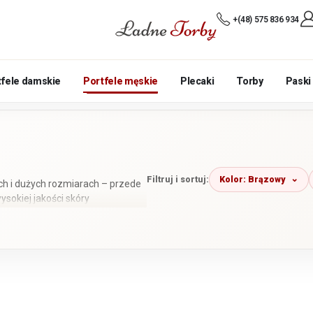
+(48) 575 836 934
tfele damskie
Portfele męskie
Plecaki
Torby
Paski
Kolor: Brązowy
Filtruj i sortuj:
ich i dużych rozmiarach – przede
sokiej jakości skóry
klasyczne bez zapięcia,
rtfeli ma ochronę RFID; aktualną
 produktu.