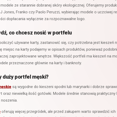
 modele ze starannie dobranej skóry ekologicznej. Oferujemy produ
, J Jones, Franko czy Paolo Peruzzi, wybierając modele o uczciwej re
ości dopłacania wyłącznie za rozpoznawalne logo.
dź, co chcesz nosić w portfelu
liczyć używane karty, zastanowić się, czy potrzebna jest kieszeń na
zbę miejsc na karty podajemy w opisach produktów, ponieważ podobn
aczej zaprojektowane wnętrze. Większość portfeli ma kieszeń na mo
dele przeznaczone głównie na karty i banknoty.
y duży portfel męski?
męskie
są wygodne do kieszeni spodni lub marynarki i dobrze sprawd
kart oraz niewielką ilość gotówki. Modele średnie stanowią praktycz
 noszenia.
e
oferują więcej przegródek, ale przed zakupem warto sprawdzić ich