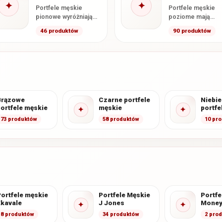
✦
✦
Portfele męskie
Portfele męskie
pionowe wyróżniają
poziome mają
się wyższym
klasyczny, szeroki
46 produktów
90 produktów
formatem oraz
format oraz
wertykalnym układem
horyzontalny ukła
kart i przegródek. W
kart i dokumentów
kategorii znajdują…
otwarciu wnętrze
Brązowe
Czarne portfele
Niebie
ortfele męskie
męskie
portfe
✦
✦
73 produktów
58 produktów
10 pr
ortfele męskie
Portfele Męskie
Portfe
Ekavale
J Jones
Money
✦
✦
8 produktów
34 produktów
2 pro