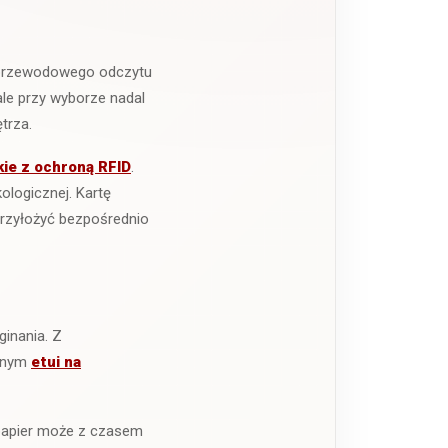
ezprzewodowego odczytu
ale przy wyborze nadal
trza.
kie z ochroną RFID
.
ologicznej. Kartę
 przyłożyć bezpośrednio
inania. Z
obnym
etui na
y papier może z czasem