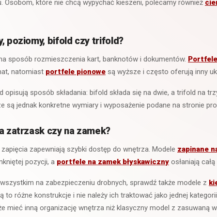
u. Osobom, które nie chcą wypychać kieszeni, polecamy również
cie
, poziomy, bifold czy trifold?
 na sposób rozmieszczenia kart, banknotów i dokumentów.
Portfel
mat, natomiast
portfele pionowe
są wyższe i często oferują inny uk
old opisują sposób składania: bifold składa się na dwie, a trifold na t
e są jednak konkretne wymiary i wyposażenie podane na stronie pro
na zatrzask czy na zamek?
 zapięcia zapewniają szybki dostęp do wnętrza. Modele
zapinane n
kniętej pozycji, a
portfele na zamek błyskawiczny
osłaniają całą
de wszystkim na zabezpieczeniu drobnych, sprawdź także modele z
ki
Są to różne konstrukcje i nie należy ich traktować jako jednej kategori
 mieć inną organizację wnętrza niż klasyczny model z zasuwaną wy