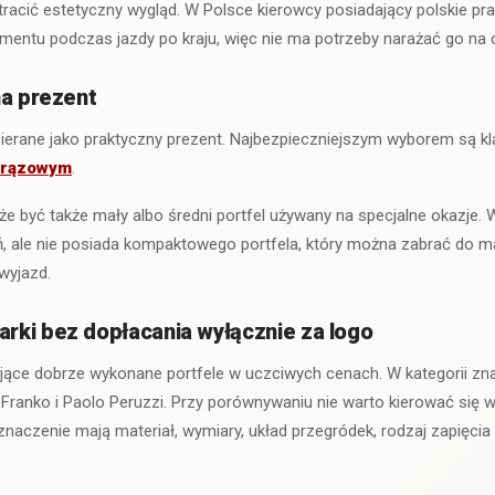
i tracić estetyczny wygląd. W Polsce kierowcy posiadający polskie p
mentu podczas jazdy po kraju, więc nie ma potrzeby narażać go na 
na prezent
bierane jako praktyczny prezent. Najbezpieczniejszym wyborem są 
brązowym
.
być także mały albo średni portfel używany na specjalne okazje. 
, ale nie posiada kompaktowego portfela, który można zabrać do mary
wyjazd.
ki bez dopłacania wyłącznie za logo
jące dobrze wykonane portfele w uczciwych cenach. W kategorii zna
Franko i Paolo Peruzzi. Przy porównywaniu nie warto kierować się 
naczenie mają materiał, wymiary, układ przegródek, rodzaj zapięcia