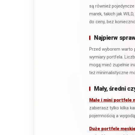
są również pojedyncze
marek, takich jak WILD
do ceny, bez konieczn
Najpierw spraw
Przed wyborem warto po
wymiary portfela. Lic
mogą mieć zupełnie in
też minimalistyczne mo
Mały, średni cz
Małe i mini portfele 
zabierasz tylko kilka 
pojemnością a wygodą
Duże portfele męski