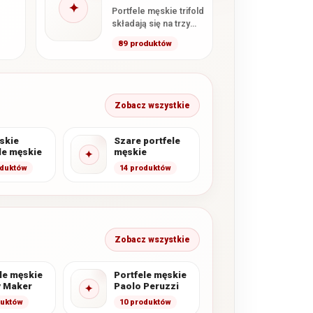
✦
Portfele męskie trifold
składają się na trzy
części. Trzeci panel
89 produktów
może tworzyć
d
dodatkową sekcję na
. Po
karty…
…
Zobacz wszystkie
skie
Szare portfele
le męskie
męskie
✦
oduktów
14 produktów
Zobacz wszystkie
le męskie
Portfele męskie
 Maker
Paolo Peruzzi
✦
duktów
10 produktów