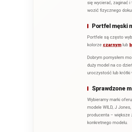
się wycierać, zaginać 
wozić fizycznego doku
Portfel męski 
Portfele są często wy
kolorze
czarnym
lub
Dobrym pomysłem może 
duży model na co dzień
uroczystość lub krótki 
Sprawdzone mar
Wybieramy marki oferu
modele WILD, J Jones, 
producenta – większe z
konkretnego modelu.