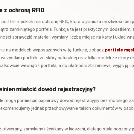
e z ochroną RFID
portfeli męskich ma ochronę RFID, która ogranicza możliwość b
rz zamkniętego portfela. Funkcja ta jest praktycznym dodatkiem, 
ności sprawdzić materiał, wymiary, liczbę miejsc na karty i układ wnę
cznie na modelach wyposażonych w tę funkcję, zobacz
portfele męs
wszystkim portfele ze skóry naturalnej oraz kilka modeli ze skóry ek
łkowicie wewnątrz portfela, a do płatności zbliżeniowej wyjąć ją i
winien mieścić dowód rejestracyjny?
le mogą pomieścić papierowy dowód rejestracyjny bez mocnego zag
 rekomendujemy jednak przechowywanie takich dokumentów w os
nie otwierany, zamykany i ściskany w kieszeni, dlatego stale noszon