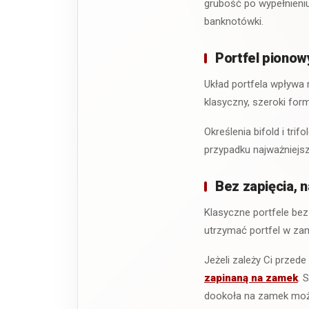
grubość po wypełnieni
banknotówki.
Portfel pionowy
Układ portfela wpływa
klasyczny, szeroki for
Określenia bifold i trif
przypadku najważniejsz
Bez zapięcia, 
Klasyczne portfele bez
utrzymać portfel w zam
Jeżeli zależy Ci prze
zapinaną na zamek
. 
dookoła na zamek może