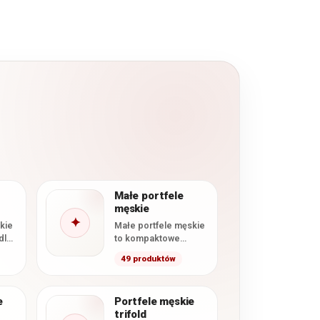
Małe portfele
męskie
✦
kie
Małe portfele męskie
dla
to kompaktowe
modele
49 produktów
ty,
przeznaczone dla
nty
osób, które chcą
wygodnie nosić
e
Portfele męskie
najpotrzebniejsze
trifold
karty, banknoty…