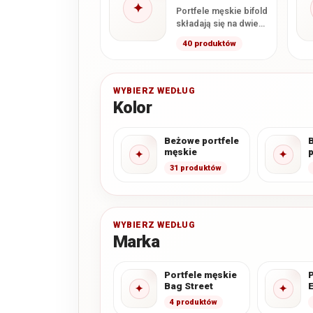
✦
Portfele męskie bifold
składają się na dwie
główne części,
40 produktów
najczęściej zamykane
podobnie jak książka.
Taka konstrukcja…
WYBIERZ WEDŁUG
Kolor
Beżowe portfele
męskie
p
✦
✦
31 produktów
WYBIERZ WEDŁUG
Marka
Portfele męskie
P
Bag Street
✦
✦
4 produktów