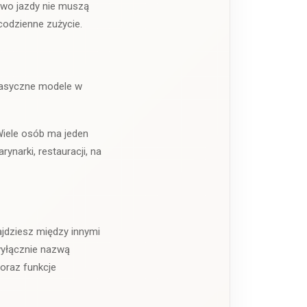
rawo jazdy nie muszą
codzienne zużycie.
klasyczne modele w
Wiele osób ma jeden
narki, restauracji, na
jdziesz między innymi
wyłącznie nazwą
 oraz funkcje