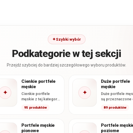
Szybki wybór
Podkategorie w tej sekcji
Przejdź szybciej do bardziej szczegółowego wyboru produktów.
Cienkie portfele
Duże portfele
męskie
męskie
✦
✦
Cienkie portfele
Duże portfele męs
męskie z tej kategorii
są przeznaczone 
mają deklarowaną
osób, które chcą
95 produktów
89 produktów
grubość
przechowywać kar
nieprzekraczającą 2
gotówkę i dokume
cm. Smukła
w formacie…
Portfele męskie
Portfele męski
konstrukcja ułatwia
pionowe
poziome
wygodne…