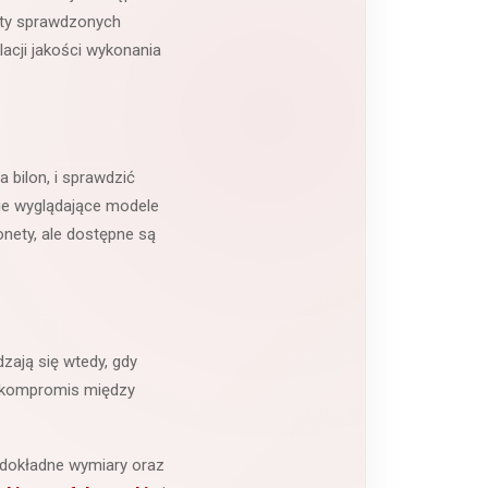
kty sprawdzonych
lacji jakości wykonania
 bilon, i sprawdzić
ie wyglądające modele
nety, ale dostępne są
zają się wtedy, gdy
ny kompromis między
 dokładne wymiary oraz