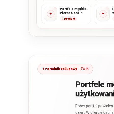
Portfele męskie
P
Pierre Cardin
✦
✦
1 produkt
Poradnik zakupowy
Portfele 
użytkowan
Dobry portfel powinien
dzień. W ofercie Ładne