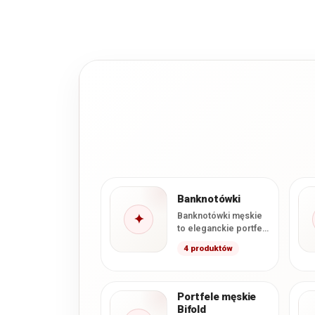
Banknotówki
Banknotówki męskie
✦
to eleganckie portfele
zaprojektowane z
4 produktów
myślą o wygodnym
przechowywaniu
banknotów, kart i
najważniejszych
Portfele męskie
dokumentów.…
Bifold