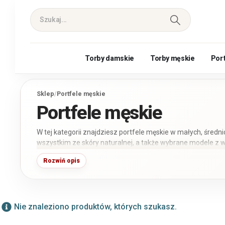
Torby damskie
Torby męskie
Por
Sklep
/
Portfele męskie
Portfele męskie
W tej kategorii znajdziesz portfele męskie w małych, średn
wszystkim ze skóry naturalnej, a także wybrane modele z wy
ekologicznej. Możesz porównać modele pionowe i poziome, 
Rozwiń opis
zapinane na zatrzask lub zamek błyskawiczny. Większość po
informację zawsze znajdziesz w parametrach konkretnego
Nie znaleziono produktów, których szukasz.