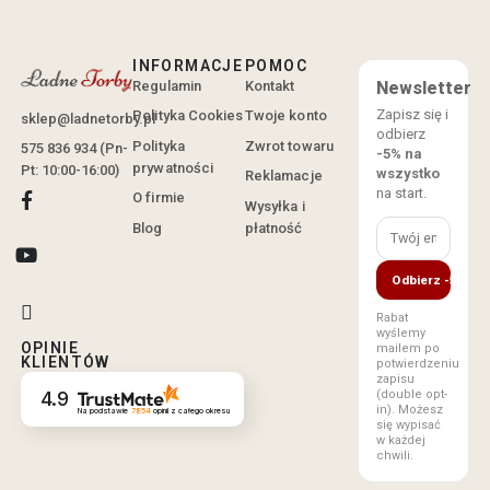
INFORMACJE
POMOC
Regulamin
Kontakt
Newsletter
Zapisz się i
Polityka Cookies
Twoje konto
sklep@ladnetorby.pl
odbierz
Polityka
Zwrot towaru
575 836 934 (Pn-
-5% na
prywatności
Pt: 10:00-16:00)
wszystko
Reklamacje
na start.
O firmie
Wysyłka i
Blog
płatność
Odbierz -5%
Rabat
wyślemy
OPINIE
mailem po
KLIENTÓW
potwierdzeniu
zapisu
(double opt-
4.9
in). Możesz
Na podstawie
7854
opinii
z całego okresu
się wypisać
w każdej
chwili.