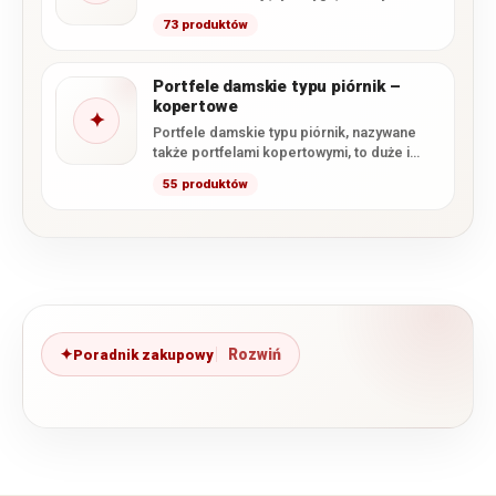
krokodyla oraz efektownym, często
73 produktów
lakierowanym wykończeniem. W…
Portfele damskie typu piórnik –
kopertowe
✦
Portfele damskie typu piórnik, nazywane
także portfelami kopertowymi, to duże i
pojemne modele, których głównym
55 produktów
zapięciem…
Poradnik zakupowy