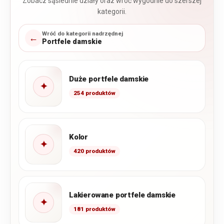
Zobacz sąsiednie działy oraz wróć wygodnie do szerszej
kategorii.
Wróć do kategorii nadrzędnej
←
Portfele damskie
Duże portfele damskie
✦
254 produktów
Kolor
✦
420 produktów
Lakierowane portfele damskie
✦
181 produktów