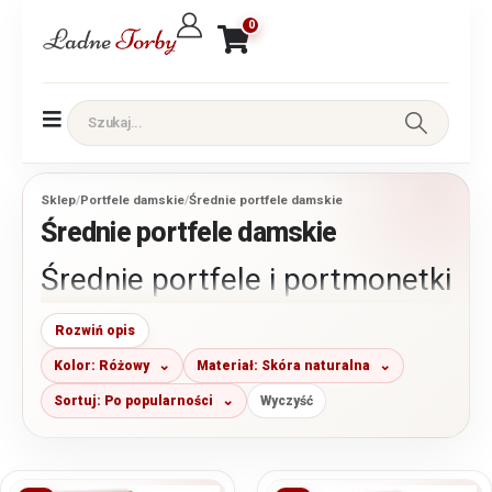
0
Sklep
/
Portfele damskie
/
Średnie portfele damskie
Średnie portfele damskie
Średnie portfele i portmonetki
damskie
Rozwiń opis
Kolor: Różowy
Materiał: Skóra naturalna
Średnie portfele damskie łączą w sobie optymalną pojemność
Sortuj: Po popularności
Wyczyść
z wygodnymi wymiarami. Dzięki temu są uwielbiane przez
kobiety. Mieszczą bez trudu zarówno gotówkę w postaci
banknotów i monet, jak i karty płatnicze, rabatowe i dokumenty.
Średniej wielkości portfele damskie mogą w większości