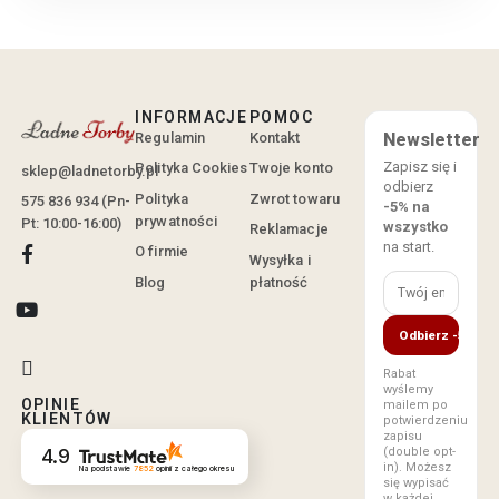
INFORMACJE
POMOC
Regulamin
Kontakt
Newsletter
Zapisz się i
Polityka Cookies
Twoje konto
sklep@ladnetorby.pl
odbierz
Polityka
Zwrot towaru
575 836 934 (Pn-
-5% na
prywatności
Pt: 10:00-16:00)
wszystko
Reklamacje
na start.
O firmie
Wysyłka i
Blog
płatność
Odbierz -5%
Rabat
wyślemy
OPINIE
mailem po
KLIENTÓW
potwierdzeniu
zapisu
(double opt-
4.9
in). Możesz
Na podstawie
7852
opinii
z całego okresu
się wypisać
w każdej