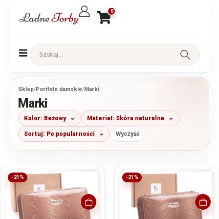
0
Sklep
/
Portfele damskie
/
Marki
Marki
Kolor: Beżowy
Materiał: Skóra naturalna
Sortuj: Po popularności
Wyczyść
-21%
-21%