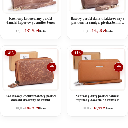
Kremowy lakierowany portfel
Beżowy portfel damski lakierowany z
damski kopertowy Jennifer Jones
paskiem na ramię w piórka Jennifer
Jones
134,99
zł
149,99
zł
169,99
zł
Brutto
189,99
zł
Brutto
-24%
-15%
Koniakowy, dwukomorowy portfel
Skórzany duży portfel damski
damski skórzany na zamki
zapinany dookoła na zamek z
błyskawiczne z tłoczeniem w kwiaty
paskiem na nadgarstek musztardowy
144,99
zł
118,99
zł
189,99
zł
Brutto
139,99
zł
Brutto